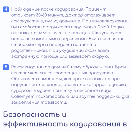
Наблюдение после кодирования. Пациент
отдыхает 30–60 минут. Доктор отслеживает
самочувствие, пульс, давление. При головокружении
или слабости предлагает воду, сладкий чай. Редко
возникают аллергические реакции. Их купирует
антигистаминными средствами. Если состояние
стабильно, врач передает пациента
родственникам. При ухудшении оказывает
экстренную помощь или вызывает скорую.
Рекомендации по дальнейшему образу жизни. Врач
составляет список запрещенных продуктов.
Объясняет симптомы, которые возникают при
нарушении: тошнота, рвота, тахикардия, одышка,
судороги. Выдает памятку в печатном виде.
Советует психотерапию или группы поддержки для
закрепления трезвости.
Безопасность и
эффективность кодирования в