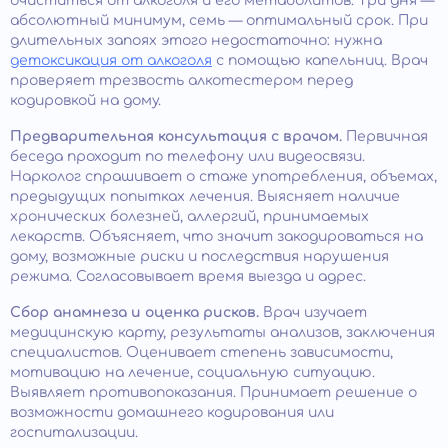
очиститься от алкоголя и его метаболитов. Три дня —
абсолютный минимум, семь — оптимальный срок. При
длительных запоях этого недостаточно: нужна
детоксикация от алкоголя
с помощью капельниц. Врач
проверяет трезвость алкотестером перед
кодировкой на дому.
Предварительная консультация с врачом.
Первичная
беседа проходит по телефону или видеосвязи.
Нарколог спрашивает о стаже употребления, объемах,
предыдущих попытках лечения. Выясняет наличие
хронических болезней, аллергий, принимаемых
лекарств. Объясняет, что значит закодироваться на
дому, возможные риски и последствия нарушения
режима. Согласовывает время выезда и адрес.
Сбор анамнеза и оценка рисков.
Врач изучает
медицинскую карту, результаты анализов, заключения
специалистов. Оценивает степень зависимости,
мотивацию на лечение, социальную ситуацию.
Выявляет противопоказания. Принимает решение о
возможности домашнего кодирования или
госпитализации.