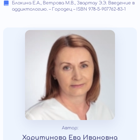
Блохина Е.А., Ветрова М.В., Звартау Э.Э. Введение в
аддиктологию. – Городец – ISBN 978-5-907762-83-1
Автор:
Харитинова Ева Ивановна