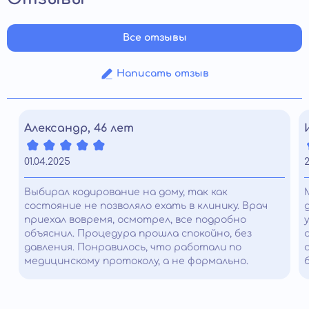
отдельно: детоксикация капельницами,
консультация психолога, повторные выезды.
Все отзывы
Написать отзыв
Александр, 46 лет
01.04.2025
2
Выбирал кодирование на дому, так как
состояние не позволяло ехать в клинику. Врач
приехал вовремя, осмотрел, все подробно
объяснил. Процедура прошла спокойно, без
давления. Понравилось, что работали по
медицинскому протоколу, а не формально.