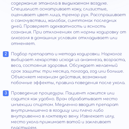
содержание этанола в выдыхаемом воздухе.
Специалист осматривает кожу, слизистые,
оценивает цвет лица, тремор рук. Расспрашивает
о самочувствии, жалобах, симптомах последних
дней. Проверяет адекватность и ясность
сознания. При отклонениях от нормы кодировку от
алкоголя в домашних условиях откладывает или
отменяет.
Подбор препарата и метода кодировки. Нарколог
выбирает лекарство исходя из анамнеза, возраста,
веса, состояния здоровья. Обсуждает желаемый
срок защиты: три месяца, полгода, год или больше.
Объясняет механизм действия, возможные
побочные эффекты, правила поведения после укола.
Проведение процедуры. Пациент ложится или
садится как удобно. Врач обрабатывает место
инъекции спиртом. Медленно вводит препарат
внутримышечно в ягодицу или плечо либо
внутривенно в локтевую вену. Извлекает иглу,
место укола прижимает ватой и заклеивает
пластырем.