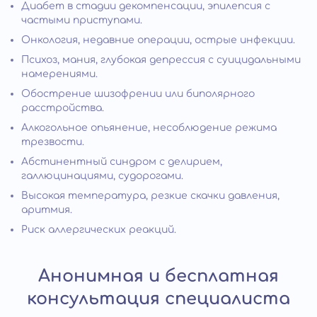
Диабет в стадии декомпенсации, эпилепсия с
частыми приступами.
Онкология, недавние операции, острые инфекции.
Психоз, мания, глубокая депрессия с суицидальными
намерениями.
Обострение шизофрении или биполярного
расстройства.
Алкогольное опьянение, несоблюдение режима
трезвости.
Абстинентный синдром с делирием,
галлюцинациями, судорогами.
Высокая температура, резкие скачки давления,
аритмия.
Риск аллергических реакций.
Анонимная и бесплатная
консультация специалиста