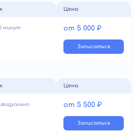
к
Цена
от 5 000 ₽
60 минут
Записатьcя
к
Цена
от 5 500 ₽
ивидуально
Записатьcя