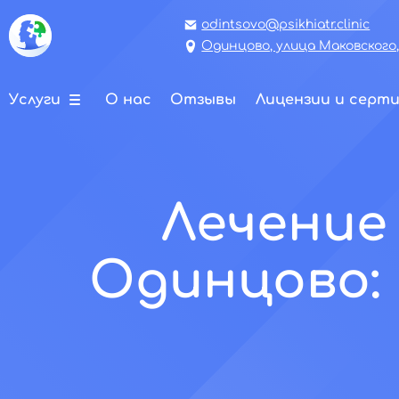
odintsovo@psikhiatr.clinic
Одинцово, улица Маковского,
Услуги
О нас
Отзывы
Лицензии и серт
Лечение
Одинцово: