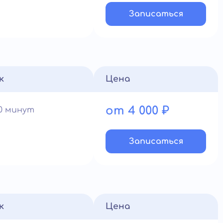
Записатьcя
к
Цена
от 4 000 ₽
60 минут
Записатьcя
к
Цена