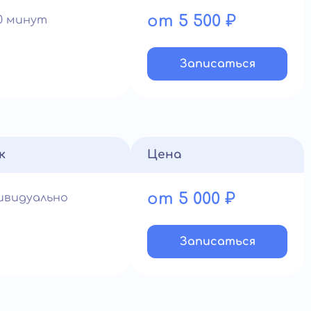
от 5 500 ₽
90 минут
Записатьcя
к
Цена
от 5 000 ₽
ивидуально
Записатьcя