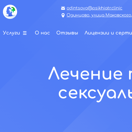
odintsovo@psikhiatr.clinic
Одинцово, улица Маковского,
Услуги
О нас
Отзывы
Лицензии и серт
Лечение 
сексуал