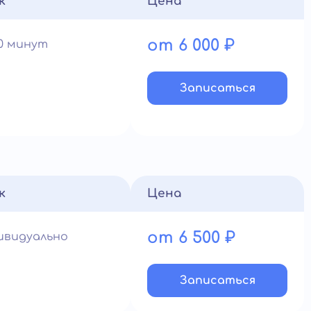
к
Цена
от 6 000 ₽
60 минут
Записатьcя
к
Цена
от 6 500 ₽
ивидуально
Записатьcя