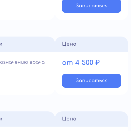
Записатьcя
к
Цена
от 4 500 ₽
назначению врача
Записатьcя
к
Цена