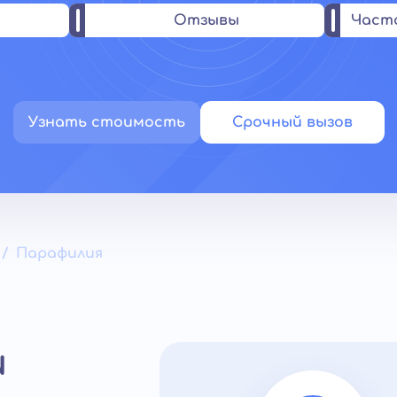
Отзывы
Част
Узнать стоимость
Срочный вызов
Парафилия
и