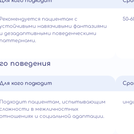
Для кого подходит
Сро
Рекомендуется пациентам с
50–
устойчивыми навязчивыми фантазиями
и дезадаптивными поведенческими
паттернами.
го поведения
Для кого подходит
Сро
Подходит пациентам, испытывающим
инд
сложности в межличностных
отношениях и социальной адаптации.