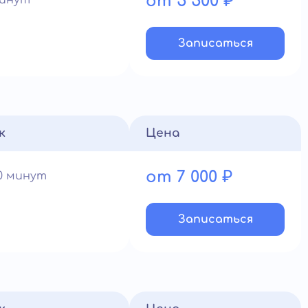
от 5 500 ₽
минут
Записатьcя
к
Цена
от 7 000 ₽
90 минут
Записатьcя