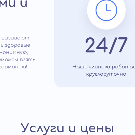
ми и
о вызывают
24/7
ь здоровые
анонимную,
оможем взять
гармонию!
Наша клиника работа
круглосуточно
Услуги и цены