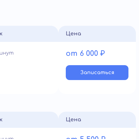
к
Цена
от 6 000 ₽
минут
Записатьcя
к
Цена