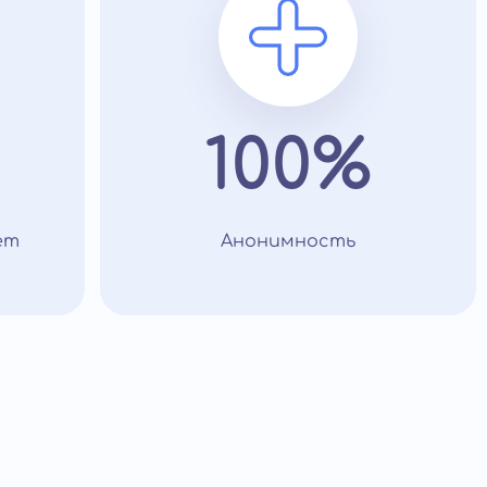
100%
ет
Анонимность