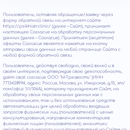
Пользователь, оставляя обращение/заявку через
форму обратной связи на интернет-сайте
https://psikhiatr.clinic/ (далее – Сайт), принимает
настоящее Согласие на обработку персональных
данных (далее – Согласие). Принятием (акцептом)
оферты Согласия является нажатие на кнопку
отправки своих данных на любой странице Сайта с
любой формой обратной связи.
Пользователь, действуя свободно, своей волей и в
своём интересе, подтверждая свою дееспособность,
даёт своё согласие ООО "М-Трезвость" (ИНН
7713428994, адрес: Россия, Москва, ул. Ижорская, д.15, эт/
пом/офис 1/I/106А), которому принадлежит Сайт, на
обработку своих персональных данных как с
использованием, так и без использования средств
автоматизации для целей обработки входящих
запросов физических лиц (пользователей) с целью
консультирования, направления комментариев
физическим лицам (пользователям); аналитики
действий физического лица (пользователя) на Сайте со