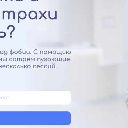
страхи
ь?
од фобии. С помощью
 мы сотрем пугающие
есколько сессий.