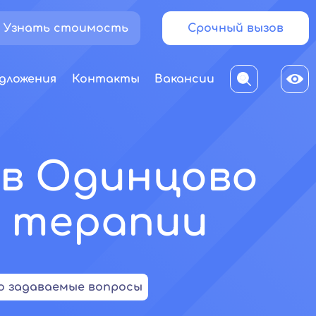
Узнать стоимость
Срочный вызов
дложения
Контакты
Вакансии
 в Одинцово
 терапии
о задаваемые вопросы