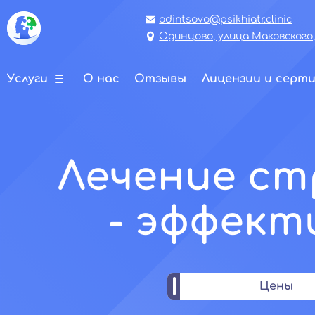
odintsovo@psikhiatr.clinic
Одинцово, улица Маковского,
Услуги
О нас
Отзывы
Лицензии и серт
Лечение ст
- эффек
Цены