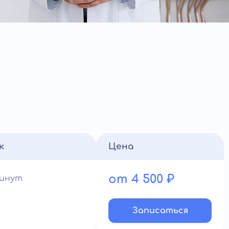
к
Цена
от 4 500 ₽
минут
Записатьcя