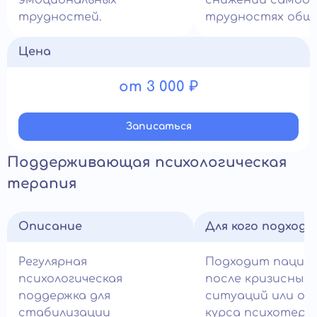
эмоциональных
снижении самооц
трудностей.
трудностях обще
Цена
от 3 000 ₽
Записатьcя
Поддерживающая психологическая
терапия
Описание
Для кого подход
Регулярная
Подходит пацие
психологическая
после кризисных
поддержка для
ситуаций или ос
стабилизации
курса психотера