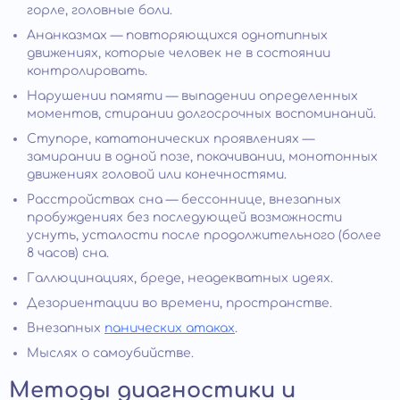
горле, головные боли.
Ананказмах — повторяющихся однотипных
движениях, которые человек не в состоянии
контролировать.
Нарушении памяти — выпадении определенных
моментов, стирании долгосрочных воспоминаний.
Ступоре, кататонических проявлениях —
замирании в одной позе, покачивании, монотонных
движениях головой или конечностями.
Расстройствах сна — бессоннице, внезапных
пробуждениях без последующей возможности
уснуть, усталости после продолжительного (более
8 часов) сна.
Галлюцинациях, бреде, неадекватных идеях.
Дезориентации во времени, пространстве.
Внезапных
панических атаках
.
Мыслях о самоубийстве.
Методы диагностики и