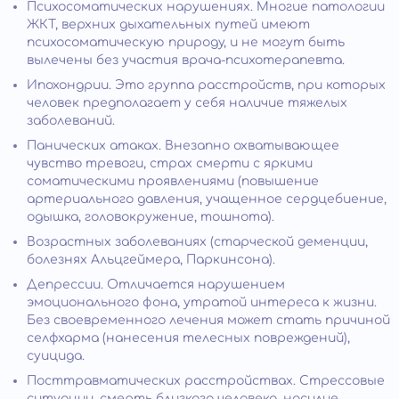
Психосоматических нарушениях. Многие патологии
ЖКТ, верхних дыхательных путей имеют
психосоматическую природу, и не могут быть
вылечены без участия врача-психотерапевта.
Ипохондрии. Это группа расстройств, при которых
человек предполагает у себя наличие тяжелых
заболеваний.
Панических атаках. Внезапно охватывающее
чувство тревоги, страх смерти с яркими
соматическими проявлениями (повышение
артериального давления, учащенное сердцебиение,
одышка, головокружение, тошнота).
Возрастных заболеваниях (старческой деменции,
болезнях Альцгеймера, Паркинсона).
Депрессии. Отличается нарушением
эмоционального фона, утратой интереса к жизни.
Без своевременного лечения может стать причиной
селфхарма (нанесения телесных повреждений),
суицида.
Посттравматических расстройствах. Стрессовые
ситуации, смерть близкого человека, насилие