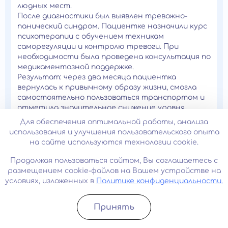
людных мест.
После диагностики был выявлен тревожно-
панический синдром. Пациентке назначили курс
психотерапии с обучением техникам
саморегуляции и контролю тревоги. При
необходимости была проведена консультация по
медикаментозной поддержке.
Результат: через два месяца пациентка
вернулась к привычному образу жизни, смогла
самостоятельно пользоваться транспортом и
отметила значительное снижение уровня
тревоги.
Для обеспечения оптимальной работы, анализа
использования и улучшения пользовательского опыта
на сайте используются технологии cookie.
Мужчина, 41 год. Эмоциональное
Продолжая пользоваться сайтом, Вы соглашаетесь с
выгорание и хронический стресс,
размещением cookie-файлов на Вашем устройстве на
Обратился на прием с жалобами на постоянную
условиях, изложенных в
Политике конфиденциальности.
усталость, раздражительность, снижение
работоспособности, нарушения сна и потерю
интереса к привычным занятиям. Симптомы
Принять
постепенно нарастали в течение нескольких
Записатьcя
Позвонить
месяцев на фоне высокой рабочей нагрузки.