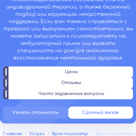
индивидуальной терапии, а также бережный
подбор или коррекцию лекарственной
поддержки. Если вам тяжело справляться с
тревогой или выгоранием самостоятельно, вы
можете записаться к психотерапевту на
амбулаторный прием или вызвать
специалиста на дом для анонимного
восстановления ментального здоровья.
Цены
Отзывы
Часто задаваемые вопросы
Узнать стоимость
Срочный вызов
Главная
Услуги
Врач психиатр
Врач-психотера