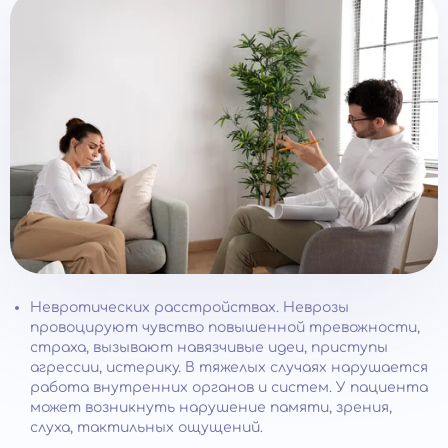
Невротических расстройствах. Неврозы
провоцируют чувство повышенной тревожности,
страха, вызывают навязчивые идеи, приступы
агрессии, истерику. В тяжелых случаях нарушается
работа внутренних органов и систем. У пациента
может возникнуть нарушение памяти, зрения,
слуха, тактильных ощущений.