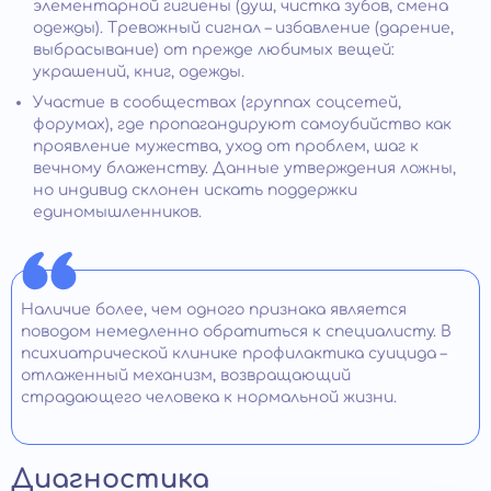
элементарной гигиены (душ, чистка зубов, смена
одежды). Тревожный сигнал – избавление (дарение,
выбрасывание) от прежде любимых вещей:
украшений, книг, одежды.
Участие в сообществах (группах соцсетей,
форумах), где пропагандируют самоубийство как
проявление мужества, уход от проблем, шаг к
вечному блаженству. Данные утверждения ложны,
но индивид склонен искать поддержки
единомышленников.
Наличие более, чем одного признака является
поводом немедленно обратиться к специалисту. В
психиатрической клинике профилактика суицида –
отлаженный механизм, возвращающий
страдающего человека к нормальной жизни.
Диагностика