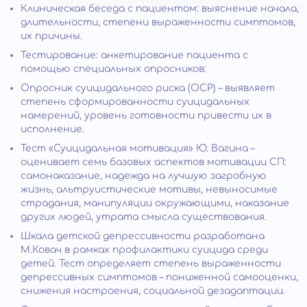
Клиническая беседа с пациентом: выяснение начала,
длительности, степени выраженности симптомов,
их причины.
Тестирование: анкетирование пациента с
помощью специальных опросников:
Опросник суицидального риска (ОСР) – выявляет
степень сформированности суицидальных
намерений, уровень готовности привести их в
исполнение.
Тест «Суицидальная мотивация» Ю. Вагина –
оценивает семь базовых аспектов мотивации СП:
самонаказание, надежда на лучшую загробную
жизнь, альтруистические мотивы, невыносимые
страдания, манипуляции окружающими, наказание
других людей, утрата смысла существования.
Шкала детской депрессивности разработана
М.Ковач в рамках профилактики суицида среди
детей. Тест определяет степень выраженности
депрессивных симптомов – пониженной самооценки,
снижения настроения, социальной дезадаптации.