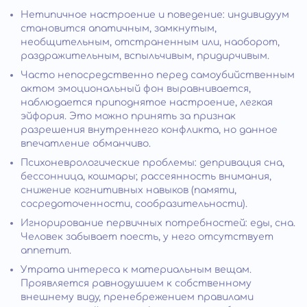
Нетипичное настроение и поведение: индивидуум
становится апатичным, замкнутым,
необщительным, отстраненным или, наоборот,
раздражительным, вспыльчивым, придирчивым.
Часто непосредственно перед самоубийственным
актом эмоциональный фон выравнивается,
наблюдается приподнятое настроение, легкая
эйфория. Это можно принять за признак
разрешения внутреннего конфликта, но данное
впечатление обманчиво.
Психоневрологические проблемы: депривация сна,
бессонница, кошмары; рассеянность внимания,
снижение когнитивных навыков (памяти,
сосредоточенности, сообразительности).
Игнорирование первичных потребностей: еды, сна.
Человек забывает поесть, у него отсутствует
аппетит.
Утрата интереса к материальным вещам.
Проявляется равнодушием к собственному
внешнему виду, пренебрежением правилами