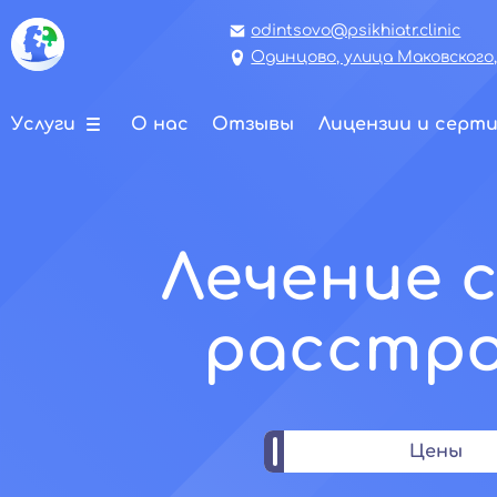
odintsovo@psikhiatr.clinic
Одинцово, улица Маковского,
Услуги
О нас
Отзывы
Лицензии и серт
Лечение 
расстро
Цены