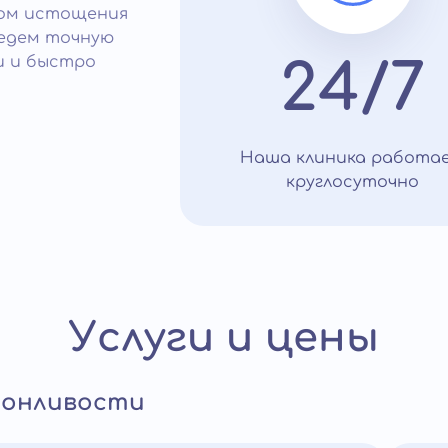
том истощения
ведем точную
и и быстро
24/7
Наша клиника работа
круглосуточно
Услуги и цены
сонливости