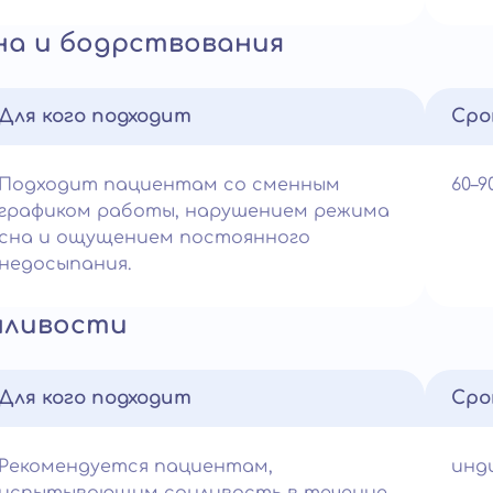
на и бодрствования
Для кого подходит
Сро
Подходит пациентам со сменным
60–
графиком работы, нарушением режима
сна и ощущением постоянного
недосыпания.
нливости
Для кого подходит
Сро
Рекомендуется пациентам,
инд