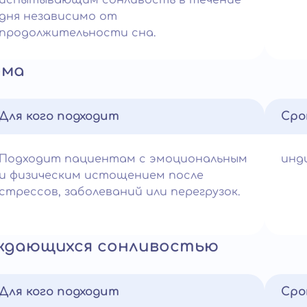
испытывающим сонливость в течение
дня независимо от
продолжительности сна.
ома
Для кого подходит
Сро
Подходит пациентам с эмоциональным
инд
и физическим истощением после
стрессов, заболеваний или перегрузок.
ождающихся сонливостью
Для кого подходит
Сро