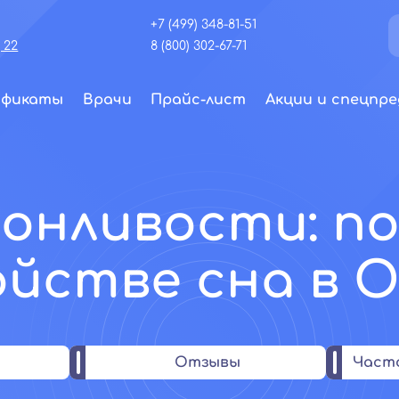
+7 (499) 348-81-51
 22
8 (800) 302-67-71
ификаты
Врачи
Прайс-лист
Акции и спецпре
сонливости: п
йстве сна в 
Отзывы
Част