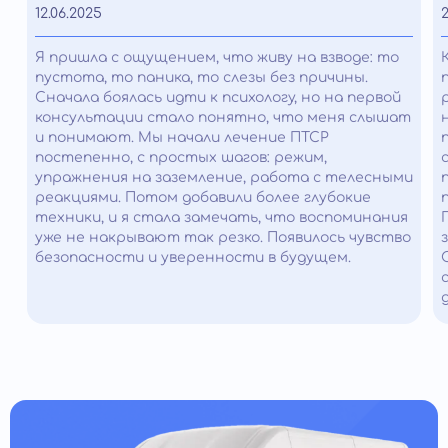
12.06.2025
2
Я пришла с ощущением, что живу на взводе: то
пустота, то паника, то слезы без причины.
Сначала боялась идти к психологу, но на первой
консультации стало понятно, что меня слышат
и понимают. Мы начали лечение ПТСР
постепенно, с простых шагов: режим,
упражнения на заземление, работа с телесными
реакциями. Потом добавили более глубокие
техники, и я стала замечать, что воспоминания
уже не накрывают так резко. Появилось чувство
безопасности и уверенности в будущем.