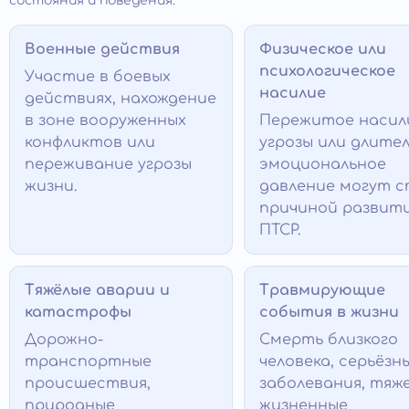
состояния и поведения.
Военные действия
Физическое или
психологическое
Участие в боевых
насилие
действиях, нахождение
в зоне вооруженных
Пережитое насил
конфликтов или
угрозы или длите
переживание угрозы
эмоциональное
жизни.
давление могут 
причиной развит
ПТСР.
Тяжёлые аварии и
Травмирующие
катастрофы
события в жизни
Дорожно-
Смерть близкого
транспортные
человека, серьёзн
происшествия,
заболевания, тяж
природные
жизненные