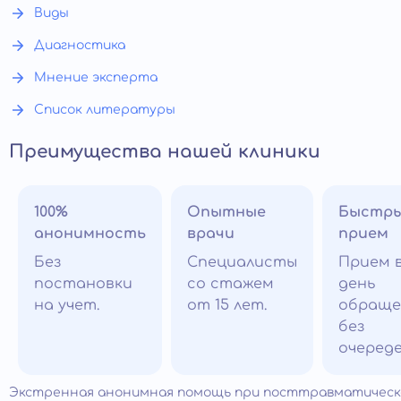
Виды
Диагностика
Мнение эксперта
Список литературы
Преимущества нашей клиники
100%
Опытные
Быстр
анонимность
врачи
прием
Без
Специалисты
Прием 
постановки
со стажем
день
на учет.
от 15 лет.
обраще
без
очереде
Экстренная анонимная помощь при посттравматичес