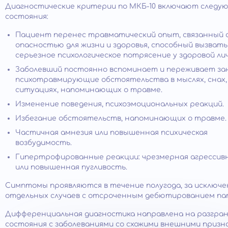
Диагностические критерии по МКБ-10 включают следу
состояния:
Пациент перенес травматический опыт, связанный 
опасностью для жизни и здоровья, способный вызвать
серьезное психологическое потрясение у здоровой ли
Заболевший постоянно вспоминает и переживает за
психотравмирующие обстоятельства в мыслях, снах,
ситуациях, напоминающих о травме.
Изменение поведения, психоэмоциональных реакций.
Избегание обстоятельств, напоминающих о травме.
Частичная амнезия или повышенная психическая
возбудимость.
Гипертрофированные реакции: чрезмерная агрессив
или повышенная пугливость.
Симптомы проявляются в течение полугода, за исключ
отдельных случаев с отсроченным дебютированием па
Дифференциальная диагностика направлена на разгра
состояния с заболеваниями со схожими внешними призн