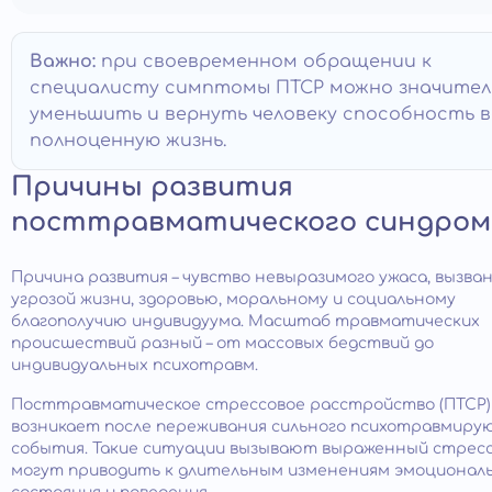
Важно:
при своевременном обращении к
специалисту симптомы ПТСР можно значител
уменьшить и вернуть человеку способность 
полноценную жизнь.
Причины развития
посттравматического синдром
Причина развития – чувство невыразимого ужаса, вызва
угрозой жизни, здоровью, моральному и социальному
благополучию индивидуума. Масштаб травматических
происшествий разный – от массовых бедствий до
индивидуальных психотравм.
Посттравматическое стрессовое расстройство (ПТСР)
возникает после переживания сильного психотравмиру
события. Такие ситуации вызывают выраженный стресс
могут приводить к длительным изменениям эмоционал