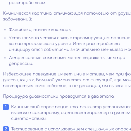
расстройством.
Клиническая картина, отличающая патологию от други
заболеваний:
Флешбеки, ночные кошмары;
Установлена четкая связь с травмирующим происш
катастрофического уровня. Иные расстройства
инициируются событиями значительно меньшего ма
Депрессивные симптомы менее выражены, чем при
депрессии.
Избегающее поведение имеет иные мотивы, чем при фо
диссоциациях. Больной уклоняется от ситуаций, где мо
повториться само событие, а не девиации, им вызванны
Процедура диагностики проводится в два этапа:
Клинический опрос пациента: психиатр устанавлив
вызвало психотравму, оценивает характер и длите
симптоматики.
Тестирование с использованием специальных опросн