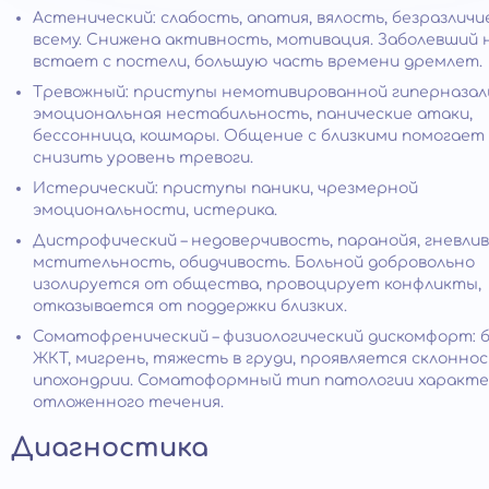
Астенический: слабость, апатия, вялость, безразличи
всему. Снижена активность, мотивация. Заболевший 
встает с постели, большую часть времени дремлет.
Тревожный: приступы немотивированной гиперназал
эмоциональная нестабильность, панические атаки,
бессонница, кошмары. Общение с близкими помогает
снизить уровень тревоги.
Истерический: приступы паники, чрезмерной
эмоциональности, истерика.
Дистрофический – недоверчивость, паранойя, гневлив
мстительность, обидчивость. Больной добровольно
изолируется от общества, провоцирует конфликты,
отказывается от поддержки близких.
Соматофренический – физиологический дискомфорт: 
ЖКТ, мигрень, тяжесть в груди, проявляется склоннос
ипохондрии. Соматоформный тип патологии характе
отложенного течения.
Диагностика