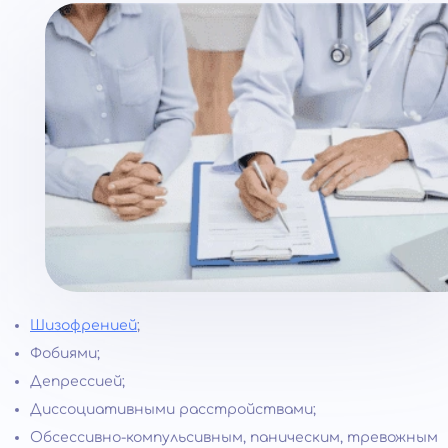
Шизофренией
;
Фобиями;
Депрессией;
Диссоциативными расстройствами;
Обсессивно-компульсивным, паническим, тревожным