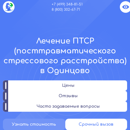
+7 (499) 348-81-51
8 (800) 302-67-71
Лечение ПТСР
(посттравматического
стрессового расстройства)
в Одинцово
Цены
Отзывы
Часто задаваемые вопросы
Узнать стоимость
Срочный вызов