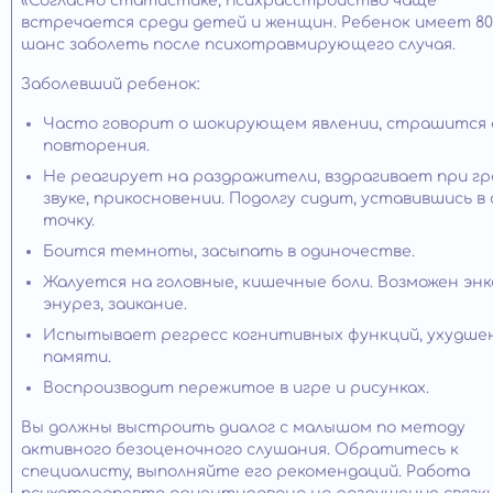
«Согласно статистике, психрасстройство чаще
встречается среди детей и женщин. Ребенок имеет 80
шанс заболеть после психотравмирующего случая.
Заболевший ребенок:
Часто говорит о шокирующем явлении, страшится 
повторения.
Не реагирует на раздражители, вздрагивает при г
звуке, прикосновении. Подолгу сидит, уставившись в
точку.
Боится темноты, засыпать в одиночестве.
Жалуется на головные, кишечные боли. Возможен энк
энурез, заикание.
Испытывает регресс когнитивных функций, ухудше
памяти.
Воспроизводит пережитое в игре и рисунках.
Вы должны выстроить диалог с малышом по методу
активного безоценочного слушания. Обратитесь к
специалисту, выполняйте его рекомендаций. Работа