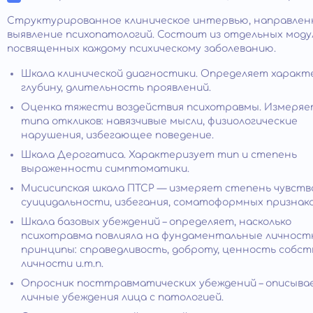
Структурированное клиническое интервью, направлен
выявление психопатологий. Состоит из отдельных моду
посвященных каждому психическому заболеванию.
Шкала клинической диагностики. Определяет характ
глубину, длительность проявлений.
Оценка тяжести воздействия психотравмы. Измеря
типа откликов: навязчивые мысли, физиологические
нарушения, избегающее поведение.
Шкала Дерогатиса. Характеризует тип и степень
выраженности симптоматики.
Мисисипская шкала ПТСР — измеряет степень чувства
суицидальности, избегания, соматоформных признако
Шкала базовых убеждений – определяет, насколько
психотравма повлияла на фундаментальные личнос
принципы: справедливость, доброту, ценность собс
личности и.т.п.
Опросник посттравматических убеждений – описыва
личные убеждения лица с патологией.