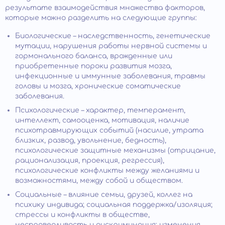
результате взаимодействия множества факторов,
которые можно разделить на следующие группы:
Биологические – наследственность, генетические
мутации, нарушения работы нервной системы и
гормонального баланса, врожденные или
приобретенные пороки развития мозга,
инфекционные и иммунные заболевания, травмы
головы и мозга, хронические соматические
заболевания.
Психологические – характер, темперамент,
интеллект, самооценка, мотивация, наличие
психотравмирующих событий (насилие, утрата
близких, развод, увольнение, бедность),
психологические защитные механизмы (отрицание,
рационализация, проекция, регрессия),
психологические конфликты между желаниями и
возможностями, между собой и обществом.
Социальные – влияние семьи, друзей, коллег на
психику индивида; социальная поддержка/изоляция;
стрессы и конфликты в обществе,
несправедливость и дискриминация; изменения,