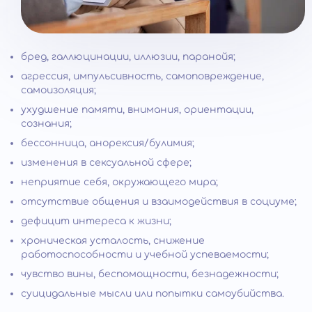
бред, галлюцинации, иллюзии, паранойя;
агрессия, импульсивность, самоповреждение,
самоизоляция;
ухудшение памяти, внимания, ориентации,
сознания;
бессонница, анорексия/булимия;
изменения в сексуальной сфере;
неприятие себя, окружающего мира;
отсутствие общения и взаимодействия в социуме;
дефицит интереса к жизни;
хроническая усталость, снижение
работоспособности и учебной успеваемости;
чувство вины, беспомощности, безнадежности;
суицидальные мысли или попытки самоубийства.