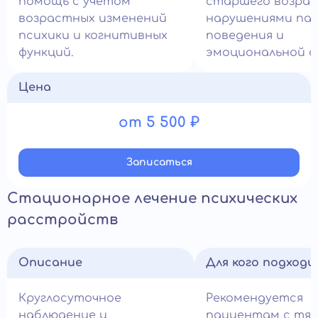
помощь с учётом
старшего возрас
возрастных изменений
нарушениями па
психики и когнитивных
поведения и
функций.
эмоциональной с
Цена
от 5 500 ₽
Записатьcя
Стационарное лечение психических
расстройств
Описание
Для кого подход
Круглосуточное
Рекомендуется
наблюдение и
пациентам с тя