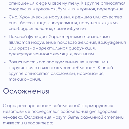
отношения к еде и своему телу. К группе относятся
анорексия нервозная, булимия нервная, переедание.
Сна. Хронические нарушения режима или качества
сна – бессонница, гиперсомния, нарушения цикла
сна-бодрствования, сомнамбулизм.
Половой функции. Характерными признаками
являются нарушение полового желания, возбуждения
или оргазма – эректильная дисфункция,
преждевременная эякуляция, вагинизм.
Зависимость от определенных веществ или
нарушения в связи с их употреблением. К этой
группе относятся алкоголизм, наркомания,
токсикомания.
Осложнения
С прогрессированием заболеваний формируются
негативные последствия заболевания для здоровья
человека. Осложнения могут быть различной степени
тяжести и характера: