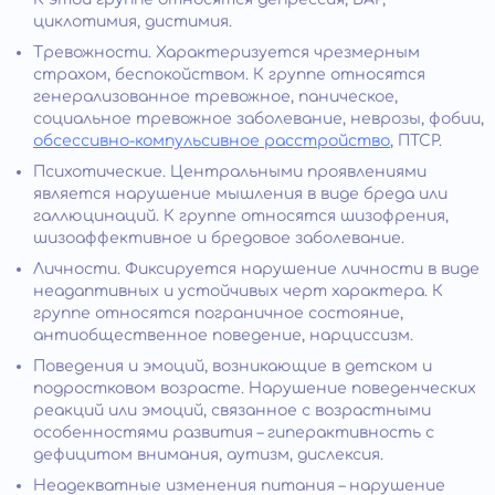
циклотимия, дистимия.
Тревожности. Характеризуется чрезмерным
страхом, беспокойством. К группе относятся
генерализованное тревожное, паническое,
социальное тревожное заболевание, неврозы, фобии,
обсессивно-компульсивное расстройство
, ПТСР.
Психотические. Центральными проявлениями
является нарушение мышления в виде бреда или
галлюцинаций. К группе относятся шизофрения,
шизоаффективное и бредовое заболевание.
Личности. Фиксируется нарушение личности в виде
неадаптивных и устойчивых черт характера. К
группе относятся пограничное состояние,
антиобщественное поведение, нарциссизм.
Поведения и эмоций, возникающие в детском и
подростковом возрасте. Нарушение поведенческих
реакций или эмоций, связанное с возрастными
особенностями развития – гиперактивность с
дефицитом внимания, аутизм, дислексия.
Неадекватные изменения питания – нарушение