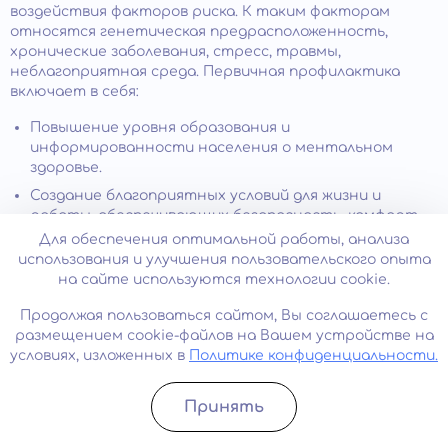
воздействия факторов риска. К таким факторам
относятся генетическая предрасположенность,
хронические заболевания, стресс, травмы,
неблагоприятная среда. Первичная профилактика
включает в себя:
Повышение уровня образования и
информированности населения о ментальном
здоровье.
Создание благоприятных условий для жизни и
работы, обеспечивающих безопасность, комфорт,
социальную поддержку и удовлетворение
Для обеспечения оптимальной работы, анализа
потребностей человека.
использования и улучшения пользовательского опыта
на сайте используются технологии cookie.
Формирование здорового образа жизни,
включающего регулярное физическое нагрузку,
Продолжая пользоваться сайтом, Вы соглашаетесь с
сбалансированное питание, отказ от вредных
размещением cookie-файлов на Вашем устройстве на
привычек, достаточный сон и отдых.
условиях, изложенных в
Политике конфиденциальности.
Развитие личностных ресурсов и навыков
преодоления
стрессов
– самоуважения,
Принять
самоконтроля, оптимизма, гибкости, творчества.
Записатьcя
Позвонить
Своевременное обращение за помощью при