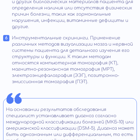
и других биологических материалов пациента для
определения наличия или отсутствия физических
причин болезни, таких как гормональные
нарушения, инфекции, витаминные дефициты и
другие.
Инструментальные скрининги. Применение
различных методов визуализации мозга и нервной
системы пациента для детального изучения его
структуры и функции. К таким методам
относятся компьютерная томография (КТ),
магнитно-резонансная томография (МРТ),
электроэнцефалография (ЭЭГ), позитронно-
эмиссионная томография (ПЭТ).
На основании результатов обследования
специалист устанавливает диагноз согласно
международной классификации болезней (МКБ-10) или
американской классификации (DSM-5). Диагноз может
быть однозначным или дифференциальным, то есть