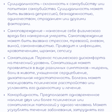
Суицидальность – склонность к самоубийству или
попыткам самоубийства. Суицидальность может
быть вызвана депрессией, безнадежностью,
одиночеством, страданием или другими
факторами.
Самоповреждение – нанесение себе физического
вреда без намерения умереть. Самоповреждение
может быть вызвано стрессом, тревогой, гневом,
виной, самоненавистью. Приводит к инфекциям,
кровотечениям, шрамам, сепсису.
Соматизация. Перенос психического дискомфорта
на телесный уровень. Соматизация может
проявляться в виде различных симптомов – мигрень,
боли в животе, учащенное сердцебиение,
дыхательная недостаточность. Болезнь может
маскировать психическое расстройство или
усложнять его диагностику и лечение.
Коморбидность. Предполагает одновременное
наличие двух или более психических или
соматических патологий у одного человека. Может
усугублять течение заболевания, затруднять его