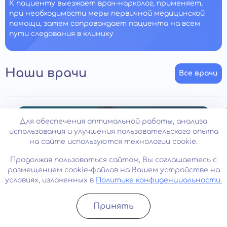
К пациенту выезжает врач-нарколог, применяет,
при необходимости меры первичной медицинской
помощи, затем сопровождает пациента на всем
пути следования в клинику
Наши врачи
Все врачи
Для обеспечения оптимальной работы, анализа
использования и улучшения пользовательского опыта
на сайте используются технологии cookie.
Продолжая пользоваться сайтом, Вы соглашаетесь с
размещением cookie-файлов на Вашем устройстве на
условиях, изложенных в
Политике конфиденциальности.
Принять
Записатьcя
Позвонить
Стаж: 33 года