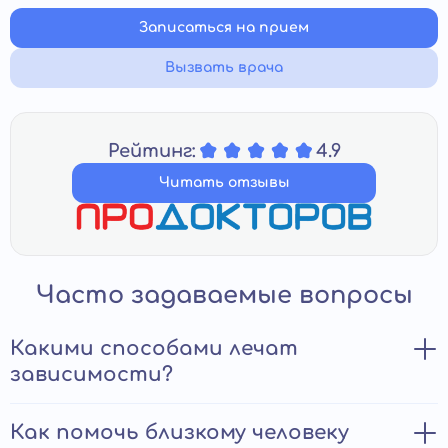
Записаться на прием
Вызвать врача
Рейтинг:
4.9
Читать отзывы
Часто задаваемые вопросы
Какими способами лечат
зависимости?
Выделяют несколько способов лечения зависимости:
Как помочь близкому человеку