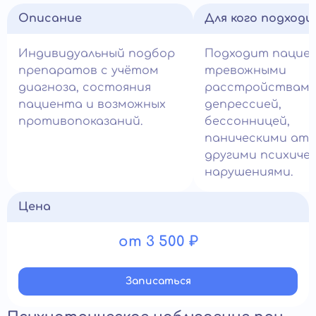
Описание
Для кого подход
Индивидуальный подбор
Подходит пацие
препаратов с учётом
тревожными
диагноза, состояния
расстройствами
пациента и возможных
депрессией,
противопоказаний.
бессонницей,
паническими ата
другими психиче
нарушениями.
Цена
от 3 500 ₽
Записатьcя