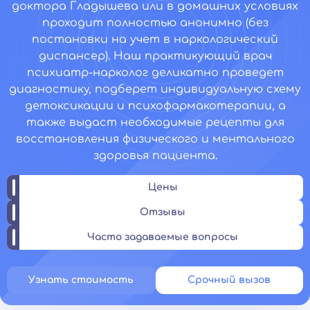
доктора Гладышева или в домашних условиях
проходит полностью анонимно (без
постановки на учет в наркологический
диспансер). Наш практикующий врач
психиатр-нарколог деликатно проведет
диагностику, подберет индивидуальную схему
детоксикации и психофармакотерапии, а
также выдаст необходимые рецепты для
восстановления физического и ментального
здоровья пациента.
Цены
Отзывы
Часто задаваемые вопросы
Узнать стоимость
Срочный вызов