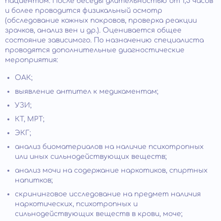
пациентом. После беседы длительностью от 1,5 часов
и более проводится физикальный осмотр
(обследование кожных покровов, проверка реакции
зрачков, анализ вен и др.). Оценивается общее
состояние зависимого. По назначению специалиста
проводятся дополнительные диагностические
мероприятия:
ОАК;
выявление антител к медикаментам;
УЗИ;
КТ, МРТ;
ЭКГ;
анализ биоматериалов на наличие психотропных
или иных сильнодействующих веществ;
анализ мочи на содержание наркотиков, спиртных
напитков;
скрининговое исследование на предмет наличия
наркотических, психотропных и
сильнодействующих веществ в крови, моче;