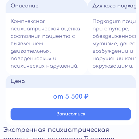
Описание
Для кого подход
Комплексная
Подходит паци
психиатрическая оценка
при ступоре,
состояния пациента с
обездвиженност
выявлением
мутизме, двига
двигательных,
возбуждении и
поведенческих и
нарушении конт
психических нарушений.
окружающими.
Цена
от 5 500 ₽
Записатьcя
Экстренная психиатрическая