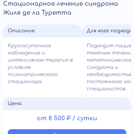
Стационарное лечение синдрома
Жиля де ла Туретта
Описание
Для кого подход
Круглосуточное
Подходит пацие
наблюдение и
тяжёлым течени
интенсивная терапия в
кататоническог
условиях
синдрома и
психиатрического
необходимостью
стационара.
постоянного кон
специалистов.
Цена
от 8 500 ₽ / сутки