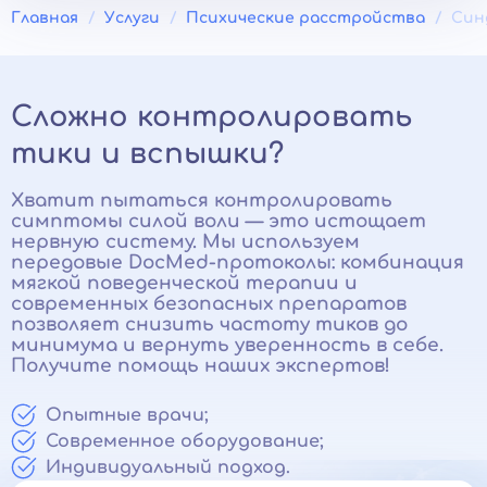
Главная
Услуги
Психические расстройства
Син
Сложно контролировать
тики и вспышки?
Хватит пытаться контролировать
симптомы силой воли — это истощает
нервную систему. Мы используем
передовые DocMed-протоколы: комбинация
мягкой поведенческой терапии и
современных безопасных препаратов
позволяет снизить частоту тиков до
минимума и вернуть уверенность в себе.
Получите помощь наших экспертов!
Опытные врачи;
Современное оборудование;
Индивидуальный подход.