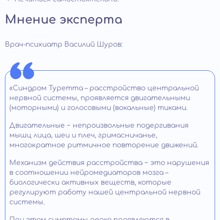
Мнение эксперта
Врач-психиатр Василий Шуров:
«Синдром Туретта – расстройство центральной
нервной системы, проявляется двигательными
(моторными) и голосовыми (вокальные) тиками.
Двигательные − непроизвольные подергивания
мышц лица, шеи и плеч, гримасничанье,
многократное ритмичное повторение движений.
Механизм действия расстройства − это нарушения
в соотношении нейромедиаторов мозга –
биологически активных веществ, которые
регулируют работу нашей центральной нервной
системы.
При этом симптомы редко проявляются в