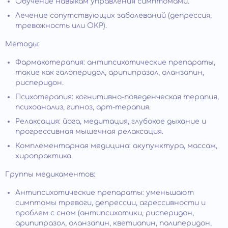
Обучение навыкам управления симптомами.
Лечение сопутствующих заболеваний (депрессия,
тревожность или ОКР).
Методы:
Фармакотерапия: антипсихотические препараты,
такие как галоперидол, арипипразол, оланзапин,
рисперидон.
Психотерапия: когнитивно-поведенческая терапия,
психоанализ, гипноз, арт-терапия.
Релаксация: йога, медитация, глубокое дыхание и
прогрессивная мышечная релаксация.
Комплементарная медицина: акупунктура, массаж,
хиропрактика.
Группы медикаментов:
Антипсихотические препараты: уменьшают
симптомы тревоги, депрессии, агрессивности и
проблем с сном (антипсихотики, рисперидон,
арипипразол, оланзапин, кветиапин, палиперидон,