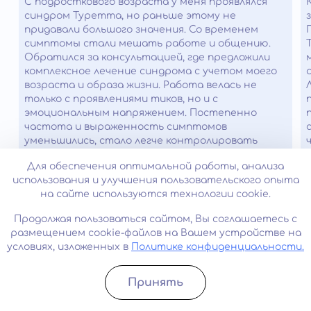
С подросткового возраста у меня проявлялся
синдром Туретта, но раньше этому не
придавали большого значения. Со временем
симптомы стали мешать работе и общению.
Обратился за консультацией, где предложили
комплексное лечение синдрома с учетом моего
возраста и образа жизни. Работа велась не
только с проявлениями тиков, но и с
эмоциональным напряжением. Постепенно
частота и выраженность симптомов
уменьшились, стало легче контролировать
состояние.
Для обеспечения оптимальной работы, анализа
использования и улучшения пользовательского опыта
на сайте используются технологии cookie.
Часто задаваемые вопросы
Продолжая пользоваться сайтом, Вы соглашаетесь с
размещением cookie-файлов на Вашем устройстве на
К каким осложнениям может
условиях, изложенных в
Политике конфиденциальности.
привести отсутствие лечения?
Принять
Отсутствие лечения синдрома Жиля де ла Туретта
Можно ли вылечить синдром
Записатьcя
Позвонить
может привести к ряду осложнений, включая: