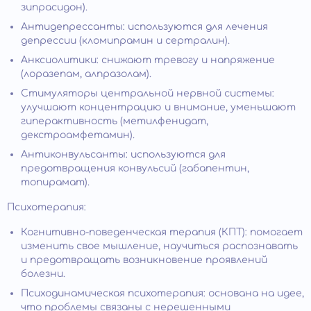
зипрасидон).
Антидепрессанты: используются для лечения
депрессии (кломипрамин и сертралин).
Анксиолитики: снижают тревогу и напряжение
(лоразепам, алпразолам).
Стимуляторы центральной нервной системы:
улучшают концентрацию и внимание, уменьшают
гиперактивность (метилфенидат,
декстроамфетамин).
Антиконвульсанты: используются для
предотвращения конвульсий (габапентин,
топирамат).
Психотерапия:
Когнитивно-поведенческая терапия (КПТ): помогает
изменить свое мышление, научиться распознавать
и предотвращать возникновение проявлений
болезни.
Психодинамическая психотерапия: основана на идее,
что проблемы связаны с нерешенными