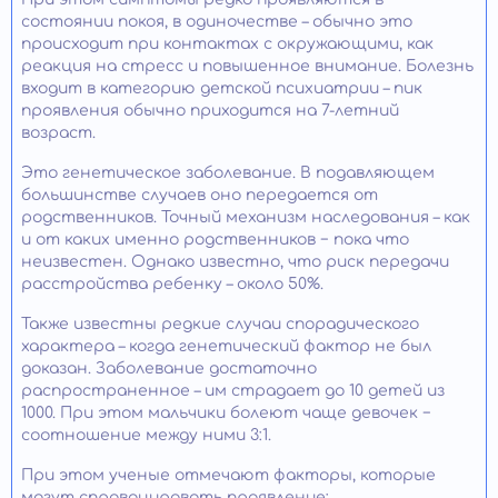
состоянии покоя, в одиночестве – обычно это
происходит при контактах с окружающими, как
реакция на стресс и повышенное внимание. Болезнь
входит в категорию детской психиатрии – пик
проявления обычно приходится на 7-летний
возраст.
Это генетическое заболевание. В подавляющем
большинстве случаев оно передается от
родственников. Точный механизм наследования – как
и от каких именно родственников − пока что
неизвестен. Однако известно, что риск передачи
расстройства ребенку – около 50%.
Также известны редкие случаи спорадического
характера – когда генетический фактор не был
доказан. Заболевание достаточно
распространенное – им страдает до 10 детей из
1000. При этом мальчики болеют чаще девочек −
соотношение между ними 3:1.
При этом ученые отмечают факторы, которые
могут спровоцировать проявление: