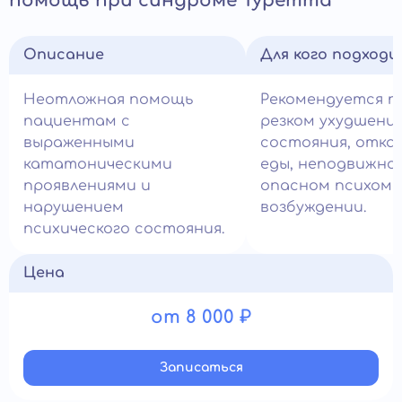
помощь при синдроме Туретта
Описание
Для кого подход
Неотложная помощь
Рекомендуется п
пациентам с
резком ухудшени
выраженными
состояния, отка
кататоническими
еды, неподвижно
проявлениями и
опасном психом
нарушением
возбуждении.
психического состояния.
Цена
от 8 000 ₽
Записатьcя