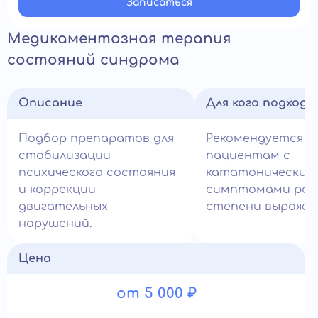
Записатьcя
Медикаментозная терапия
состояний синдрома
Описание
Для кого подход
Подбор препаратов для
Рекомендуется
стабилизации
пациентам с
психического состояния
кататоническим
и коррекции
симптомами раз
двигательных
степени выражен
нарушений.
Цена
от 5 000 ₽