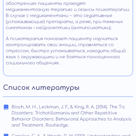
обострениях пациенты проходят
медикаментозную терапию и сеансы психотерапии.
В случае с медикаментами − это седативные
(успокаивающие) препараты, а реже, при тяжелых
симптомах – нейролептики (антипсихотики).
А психотерапия помогает пациенту научиться
контролировать свои эмоции, справляться со
стрессом, быстро успокаиваться, находить общий
язык с окружающими и не бояться полноценного
социального общения».
Список литературы
Bloch, M. H., Leckman, J. F., & King, R. A. (2014). The Tic
Disorders: Trichotillomania and Other Repetitive
Behavior Disorders: Behavioral Approaches to Analysis
and Treatment. Routledge.