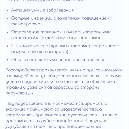
Аутоиммунные заболевания
Острые инфекции с заметным повышением
температуры
Отравление токсинами или психотропными
веществами (в том числе наркотиками)
Психологические травмы (например, пережитое
насилие или катастрофа)
Обсессивно-компульсивное расстройство
Расстройство проявляется именно при социальном
взаимодействии, в общественных местах. Поэтому
дети и подростки часто становятся объектами
травли и даже актов агрессии со стороны
окружающих.
Над подергиваниями насмехаются, гримасы и
эхолалию принимают за издевательство, а
копролалию – произнесение ругательств − и вовсе
принимают за грубое оскорбление. Ситуация
усугубляется тем, что при эмоциональных