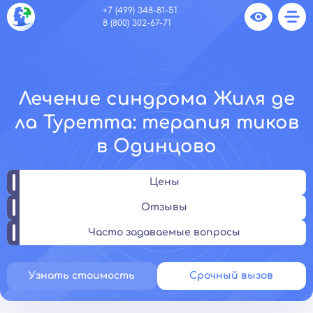
+7 (499) 348-81-51
8 (800) 302-67-71
Лечение синдрома Жиля де
ла Туретта: терапия тиков
в Одинцово
Цены
Отзывы
Часто задаваемые вопросы
Узнать стоимость
Срочный вызов