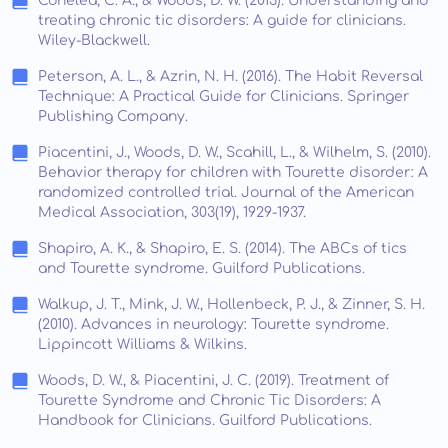
Conelea, C. A., & Woods, D. W. (2013). Understanding and
treating chronic tic disorders: A guide for clinicians.
Wiley-Blackwell.
Peterson, A. L., & Azrin, N. H. (2016). The Habit Reversal
Technique: A Practical Guide for Clinicians. Springer
Publishing Company.
Piacentini, J., Woods, D. W., Scahill, L., & Wilhelm, S. (2010).
Behavior therapy for children with Tourette disorder: A
randomized controlled trial. Journal of the American
Medical Association, 303(19), 1929-1937.
Shapiro, A. K., & Shapiro, E. S. (2014). The ABCs of tics
and Tourette syndrome. Guilford Publications.
Walkup, J. T., Mink, J. W., Hollenbeck, P. J., & Zinner, S. H.
(2010). Advances in neurology: Tourette syndrome.
Lippincott Williams & Wilkins.
Woods, D. W., & Piacentini, J. C. (2019). Treatment of
Tourette Syndrome and Chronic Tic Disorders: A
Handbook for Clinicians. Guilford Publications.