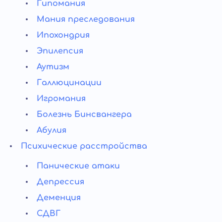
Гипомания
Мания преследования
Ипохондрия
Эпилепсия
Аутизм
Галлюцинации
Игромания
Болезнь Бинсвангера
Абулия
Психические расстройства
Панические атаки
Депрессия
Деменция
СДВГ