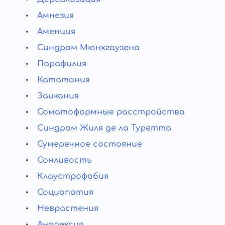
Амнезия
Аменция
Синдром Мюнхгаузена
Парафилия
Кататония
Заикания
Соматоформные расстройства
Синдром Жиля де ла Туретта
Сумеречное состояние
Сонливость
Клаустрофобия
Социопатия
Неврастения
Анорексия