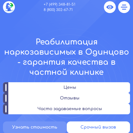
+7 (499) 348-81-51
8 (800) 302-67-71
Реабилитация
наркозависимых в Одинцово
- гарантия качества в
частной клинике
Цены
Отзывы
Часто задаваемые вопросы
Узнать стоимость
Срочный вызов