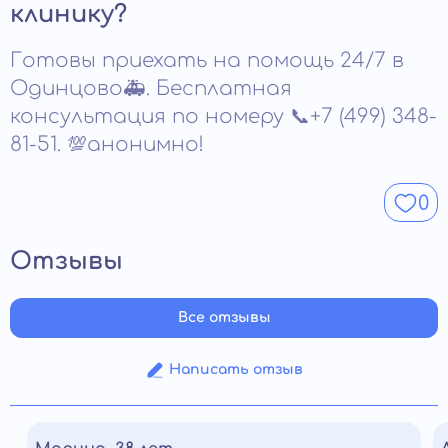
когнитивных и эмоциональных функций требует
отвыкание занимает значительно больше времени.
клинику?
времени. Особенно важны длительное наблюдение и
Острая тяга может сохраняться до нескольких
поддержка.
месяцев. Стойкий отказ от употребления
Готовы приехать на помощь 24/7 в
формируется только при длительной реабилитации
наркозависимых и активной работе с мотивацией.
Одинцово🚑. Бесплатная
консультация по номеру 📞+7 (499) 348-
81-51. 💯анонимно!
0
Отзывы
Все отзывы
Написать отзыв