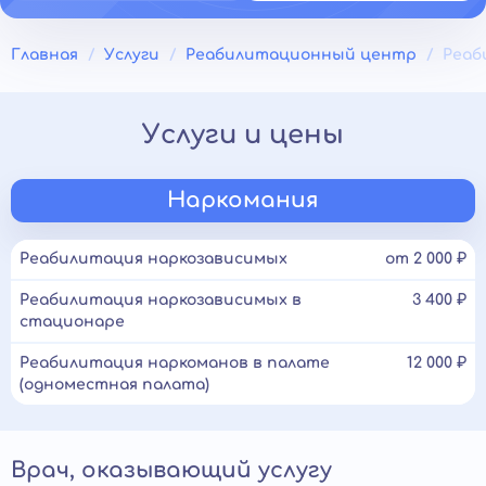
Главная
Услуги
Реабилитационный центр
Реаб
Услуги и цены
Наркомания
Реабилитация наркозависимых
от 2 000 ₽
Реабилитация наркозависимых в
3 400 ₽
стационаре
Реабилитация наркоманов в палате
12 000 ₽
(одноместная палата)
Врач, оказывающий услугу