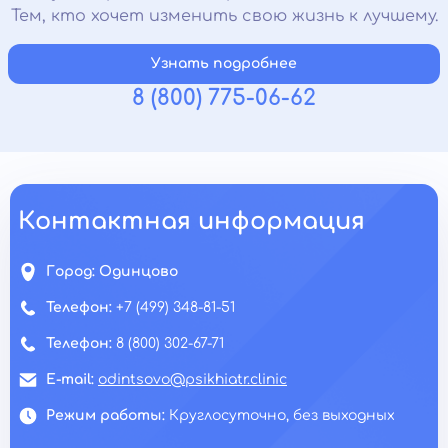
Тем, кто хочет изменить свою жизнь к лучшему.
Узнать подробнее
8 (800) 775-06-62
Контактная информация
Город:
Одинцово
Телефон:
+7 (499) 348-81-51
Телефон:
8 (800) 302-67-71
E-mail:
odintsovo@psikhiatr.clinic
Режим работы:
Круглосуточно, без выходных