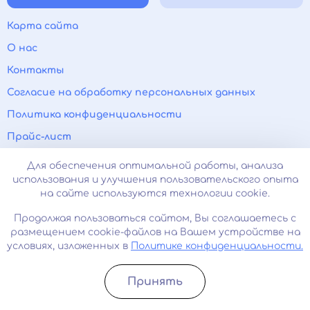
Карта сайта
О нас
Контакты
Согласие на обработку персональных данных
Политика конфиденциальности
Прайс-лист
Лицензии и сертификаты
Для обеспечения оптимальной работы, анализа
использования и улучшения пользовательского опыта
Психиатр на дом
на сайте используются технологии cookie.
Нарколог на дом
Продолжая пользоваться сайтом, Вы соглашаетесь с
Паранойя
размещением cookie-файлов на Вашем устройстве на
условиях, изложенных в
Политике конфиденциальности.
Панические атаки
Вывод из запоя
Принять
Прокапаться от алкоголя
Записатьcя
Позвонить