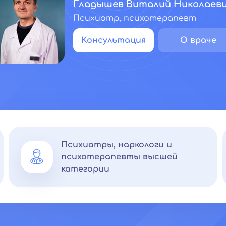
Гладышев Виталий Николаев
Психиатр, психотерапевт
Консультация
О враче
Психиатры, наркологи и
психотерапевты высшей
категории