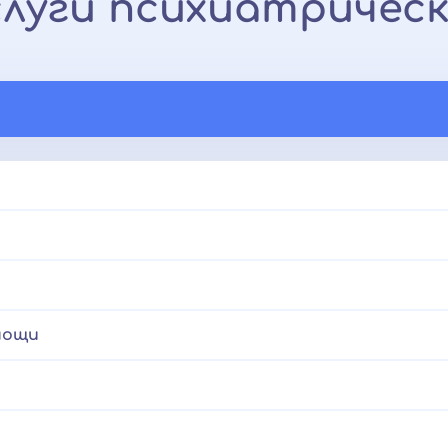
слуги психиатрическ
мощи