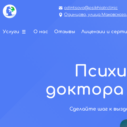
odintsovo@psikhiatr.clinic
Одинцово, улица Маковского,
Услуги
О нас
Отзывы
Лицензии и серт
Психи
доктора
Сделайте шаг к выздо