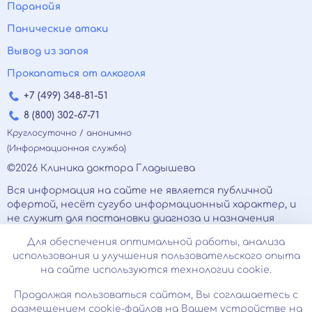
Паранойя
Панические атаки
Вывод из запоя
Прокапаться от алкоголя
+7 (499) 348-81-51
8 (800) 302-67-71
Круглосуточно / анонимно
(Информационная служба)
©2026 Клиника доктора Гладышева
Вся информация на сайте не является публичной
офертой, несёт сугубо информационный характер, и
не служит для постановки диагноза и назначения
лечения.
Для обеспечения оптимальной работы, анализа
Есть противопоказания, необходимо
использования и улучшения пользовательского опыта
проконсультироваться с врачом. Консультационные
на сайте используются технологии cookie.
услуги, оказываемые по телефону, мессенджерам и в
соцсетях носят исключительно информационный
Продолжая пользоваться сайтом, Вы соглашаетесь с
характер и не являются медицинскими услугами.
размещением cookie-файлов на Вашем устройстве на