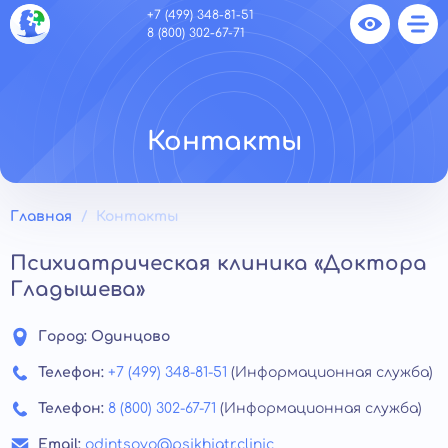
+7 (499) 348-81-51
8 (800) 302-67-71
Контакты
Главная
Контакты
Психиатрическая клиника «Доктора
Гладышева»
Город:
Одинцово
Телефон:
+7 (499) 348-81-51
(Информационная служба)
Телефон:
8 (800) 302-67-71
(Информационная служба)
Email:
odintsovo@psikhiatr.clinic