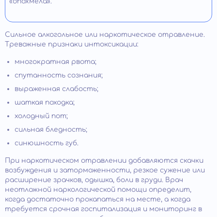
«опохмела».
Сильное алкогольное или наркотическое отравление.
Тревожные признаки интоксикации:
многократная рвота;
спутанность сознания;
выраженная слабость;
шаткая походка;
холодный пот;
сильная бледность;
синюшность губ.
При наркотическом отравлении добавляются скачки
возбуждения и заторможенности, резкое сужение или
расширение зрачков, одышка, боли в груди. Врач
неотложной наркологической помощи определит,
когда достаточно прокапаться на месте, а когда
требуется срочная госпитализация и мониторинг в