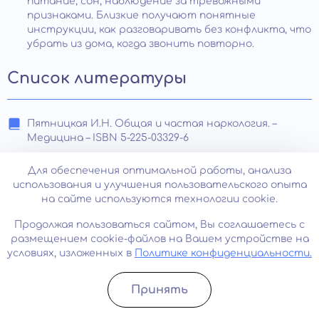
питание, сон, наблюдение за тревожными
признаками. Близкие получают понятные
инструкции, как разговаривать без конфликта, что
убрать из дома, когда звонить повторно.
Список литературы
Пятницкая И.Н. Общая и частая наркология. –
Медицина – ISBN 5-225-03329-6
А. В. Мельников — Алкоголизм — Практическая
Для обеспечения оптимальной работы, анализа
медицина, 2017 — ISBN 978-5-98811-294-5
использования и улучшения пользовательского опыта
на сайте используются технологии cookie.
Рослый И.М. Алкоголизм. Крах белкового обмена. –
МИА – ISBN 978-5-894-81923-5
Продолжая пользоваться сайтом, Вы соглашаетесь с
размещением cookie-файлов на Вашем устройстве на
Шабанов П.Д. Наркология. Библиотека врача-
условиях, изложенных в
Политике конфиденциальности.
специалиста. Руководство. – ГЭОТАР-Медиа – ISBN
978-5-9704-3187-0
Принять
Курек Н.С. Нарушения психической активности и
Записатьcя
Позвонить
злоупотребление психоактивными веществами в