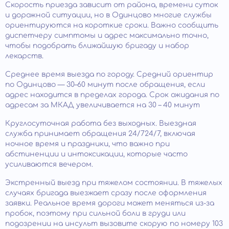
Скорость приезда зависит от района, времени суток
и дорожной ситуации, но в Одинцово многие службы
ориентируются на короткие сроки. Важно сообщить
диспетчеру симптомы и адрес максимально точно,
чтобы подобрать ближайшую бригаду и набор
лекарств.
Среднее время выезда по городу. Средний ориентир
по Одинцово — 30–60 минут после обращения, если
адрес находится в пределах города. Срок ожидания по
адресам за МКАД увеличивается на 30 – 40 минут
Круглосуточная работа без выходных. Выездная
служба принимает обращения 24/724/7, включая
ночное время и праздники, что важно при
абстиненции и интоксикации, которые часто
усиливаются вечером.
Экстренный выезд при тяжелом состоянии. В тяжелых
случаях бригада выезжает сразу после оформления
заявки. Реальное время дороги может меняться из-за
пробок, поэтому при сильной боли в груди или
подозрении на инсульт вызовите скорую по номеру 103