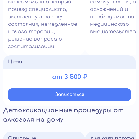
максимально быстрый
самочувствия, ри
приезд специалиста,
осложнений и
экстренную оценку
необходимости с
состояния, немедленное
медицинского
начало терапии,
вмешательства.
решение вопроса о
госпитализации.
Цена
от 3 500 ₽
Записатьcя
Детоксикационные процедуры от
алкоголя на дому
Описание
Для кого подход