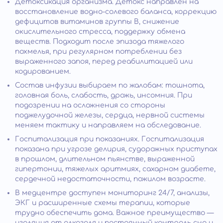
Детоксикация организма. Детокс направлен на
восстановление водно-солевого баланса, коррекцию
дефицитов витаминов группы B, снижение
окислительного стресса, поддержку обмена
веществ. Подходит после эпизода тяжелого
похмелья, при регулярном потреблении без
выраженного запоя, перед реабилитацией или
кодированием.
Состав инфузии выбираем по жалобам: тошнота,
головная боль, слабость, дрожь, инсомния. При
подозрении на осложнения со стороны
поджелудочной железы, сердца, нервной системы
меняем тактику и направляем на обследование.
Госпитализация при показаниях. Госпитализация
показана при угрозе делирия, судорожных приступах
в прошлом, длительном пьянстве, выраженной
гипертонии, тяжелых аритмиях, сахарном диабете,
сердечной недостаточности, пожилом возрасте.
В медцентре доступен мониторинг 24/7, анализы,
ЭКГ и расширенные схемы терапии, которые
трудно обеспечить дома. Важное преимущество —
изоляция от алкоголя и постоянный контроль сна и