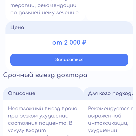
терапии, рекомендации
по дальнейшему лечению.
Цена
от 2 000 ₽
Записатьcя
Срочный выезд доктора
Описание
Для кого подход
Неотложный выезд врача
Рекомендуется п
при резком ухудшении
выраженной
состояния пациента. В
интоксикации,
услугу входит
ухудшении