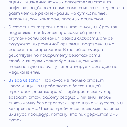
оценки жизненно важных показателей ставит
инфузию, подбирает симптоматические средства и
дает четкие рекомендации на сутки: питье,
питание, сон, контроль опасных признаков.
Экстренная терапия при интоксикации. Срочная
поддержка требуется при сильной рвоте,
спутанности сознания, резкой слабости, апноэ,
судорогах, выраженной аритмии, подозрении на
смешанное отравление. В такой ситуации
действуем по приоритету безопасности:
стабилизируем кровообращение, снижаем
токсическую нагрузку, контролируем реакцию на
медикаменты.
Вывод из запоя
. Нарколог не только ставит
капельницу, но и работает с бессонницей,
тремором, тахикардией. Подбирает схему под
возраст, стаж, работу сердца и печени, чтобы
снять ломку без перегрузки организма жидкостью и
лекарствами. Часто требуется несколько визитов
или курс процедур, потому что пик держится 2 – 3
суток.