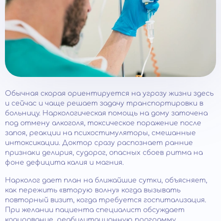
Обычная скорая ориентируется на угрозу жизни здесь
и сейчас и чаще решает задачу транспортировки в
больницу. Наркологическая помощь на дому заточена
под отмену алкоголя, токсическое поражение после
запоя, реакции на психостимуляторы, смешанные
интоксикации. Доктор сразу распознает ранние
признаки делирия, судорог, опасных сбоев ритма на
фоне дефицита калия и магния.
Нарколог дает план на ближайшие сутки, объясняет,
как пережить «вторую волну» когда вызывать
повторный визит, когда требуется госпитализация.
При желании пациента специалист обсуждает
кодирование, реабилитационную программу.