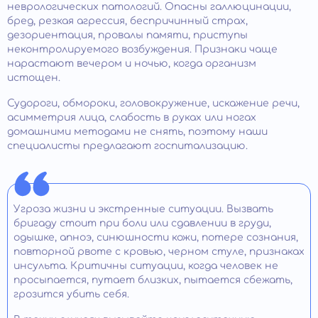
неврологических патологий. Опасны галлюцинации,
бред, резкая агрессия, беспричинный страх,
дезориентация, провалы памяти, приступы
неконтролируемого возбуждения. Признаки чаще
нарастают вечером и ночью, когда организм
истощен.
Судороги, обмороки, головокружение, искажение речи,
асимметрия лица, слабость в руках или ногах
домашними методами не снять, поэтому наши
специалисты предлагают госпитализацию.
Угроза жизни и экстренные ситуации. Вызвать
бригаду стоит при боли или сдавлении в груди,
одышке, апноэ, синюшности кожи, потере сознания,
повторной рвоте с кровью, черном стуле, признаках
инсульта. Критичны ситуации, когда человек не
просыпается, путает близких, пытается сбежать,
грозится убить себя.