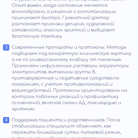
Опыт важен, когда состояние меняется
волнообразно, а решение о госпитализации
принимают быстро. Грамотный доктор
распознает признаки делирия, судорожной
готовности, опасных аритмий и выбирает
безопасную тактику.
Современные препараты и протоколы. Методы
подбираем под конкретную клиническую картину,
а не по универсальному «набору от похмелья».
Применяем инфузионные растворы, корректоры
электролитов, витамины группы B,
противорвотные и седативные средства по
показаниям, с учетом противопоказаний и
взаимодействий. Протоколы ориентированы на
контроль побочных реакций и профилактику
осложнений, включая скачки АД, тахикардию и
аритмию.
Поддержка пациента и родственников. После
стабилизации специалист объясняет, как
пережить ближайшие сутки: питьевой режим,