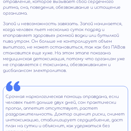
отравление, которое вызывает сбой сердечного
ритма, сна, поведения, обезвоживание и истощение
организма.
Запой и невозможность завязать. Запой начинается,
когда человек пьет несколько суток подряд и
«поправляет здоровье» рюмкой водки или бутылкой
пива утром. Он больше не контролирует объем
выпитого, не может остановиться, так как без ПАВов
становится еще хуже. На этом этапе показана
медицинская детоксикация, потому что организм уже
не справляется с токсинами, обезвоживанием и
дисбалансом электролитов.
Срочная наркологическая помощь оправдана, если
человек пьет дольше двух дней, сон практически
пропал, аппетит отсутствует, растет
раздражительность. Доктор оценит риски, снимет
интоксикацию, стабилизирует сердцебиение, даст
план на сутки и объяснит, как удержаться без