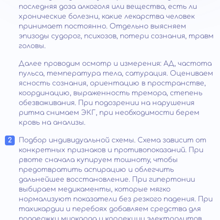
последняя доза алкоголя или вещества, есть ли
хронические болезни, какие лекарства человек
принимает постоянно. Отдельно выясняем
эпизоды судорог, психозов, потери сознания, травм
головы.
Далее проводим осмотр и измерения: АД, частота
пульса, температура тела, сатурация. Оцениваем
ясность сознания, ориентацию в пространстве,
координацию, выраженность тремора, степень
обезвоживания. При подозрении на нарушения
ритма снимаем ЭКГ, при необходимости берем
кровь на анализы.
Подбор индивидуальной схемы. Схема зависит от
конкретных признаков и противопоказаний. При
рвоте сначала купируем тошноту, чтобы
предотвратить аспирацию и облегчить
дальнейшее восстановление. При гипертонии
выбираем медикаменты, которые мягко
нормализуют показатели без резкого падения. При
тахикардии и перебоях добавляем средства для
поддержки миокарда и коррекции электролитов.