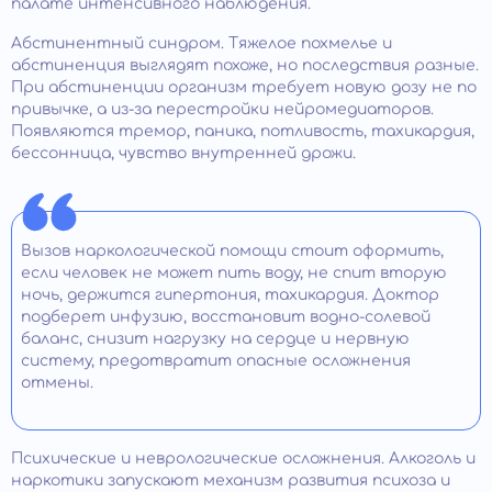
палате интенсивного наблюдения.
Абстинентный синдром. Тяжелое похмелье и
абстиненция выглядят похоже, но последствия разные.
При абстиненции организм требует новую дозу не по
привычке, а из-за перестройки нейромедиаторов.
Появляются тремор, паника, потливость, тахикардия,
бессонница, чувство внутренней дрожи.
Вызов наркологической помощи стоит оформить,
если человек не может пить воду, не спит вторую
ночь, держится гипертония, тахикардия. Доктор
подберет инфузию, восстановит водно-солевой
баланс, снизит нагрузку на сердце и нервную
систему, предотвратит опасные осложнения
отмены.
Психические и неврологические осложнения. Алкоголь и
наркотики запускают механизм развития психоза и