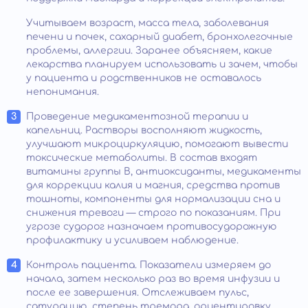
Учитываем возраст, масса тела, заболевания
печени и почек, сахарный диабет, бронхолегочные
проблемы, аллергии. Заранее объясняем, какие
лекарства планируем использовать и зачем, чтобы
у пациента и родственников не оставалось
непонимания.
Проведение медикаментозной терапии и
капельниц. Растворы восполняют жидкость,
улучшают микроциркуляцию, помогают вывести
токсические метаболиты. В состав входят
витамины группы B, антиоксиданты, медикаменты
для коррекции калия и магния, средства против
тошноты, компоненты для нормализации сна и
снижения тревоги — строго по показаниям. При
угрозе судорог назначаем противосудорожную
профилактику и усиливаем наблюдение.
Контроль пациента. Показатели измеряем до
начала, затем несколько раз во время инфузии и
после ее завершения. Отслеживаем пульс,
сатурацию, степень тремора, ориентировку.