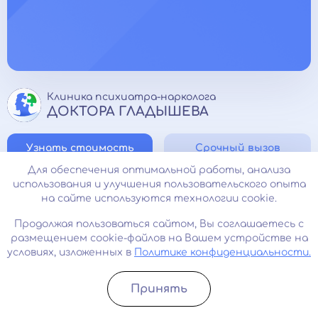
Клиника психиатра-нарколога
ДОКТОРА ГЛАДЫШЕВА
Узнать стоимость
Срочный вызов
Для обеспечения оптимальной работы, анализа
Карта сайта
использования и улучшения пользовательского опыта
на сайте используются технологии cookie.
О нас
Продолжая пользоваться сайтом, Вы соглашаетесь с
Контакты
размещением cookie-файлов на Вашем устройстве на
Согласие на обработку персональных данных
условиях, изложенных в
Политике конфиденциальности.
Политика конфиденциальности
Принять
Прайс-лист
Записатьcя
Позвонить
Лицензии и сертификаты