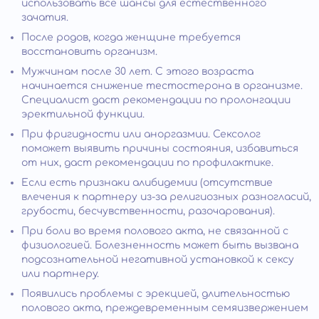
использовать все шансы для естественного
зачатия.
После родов, когда женщине требуется
восстановить организм.
Мужчинам после 30 лет. С этого возраста
начинается снижение тестостерона в организме.
Специалист даст рекомендации по пролонгации
эректильной функции.
При фригидности или аноргазмии. Сексолог
поможет выявить причины состояния, избавиться
от них, даст рекомендации по профилактике.
Если есть признаки алибидемии (отсутствие
влечения к партнеру из-за религиозных разногласий,
грубости, бесчувственности, разочарования).
При боли во время полового акта, не связанной с
физиологией. Болезненность может быть вызвана
подсознательной негативной установкой к сексу
или партнеру.
Появились проблемы с эрекцией, длительностью
полового акта, преждевременным семяизвержением