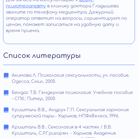
психотерапевту
в клинику доктора Гладышева
звоните по телефону медцентра. Дежурный
оператор ответит на вопросы, сориентирует по
ценам, поможет записаться на удобную дату и
время приема.
Список литературы
Акимова Л. Психология сексуальности, уч. пособие.
Одесса: Смил. 2005
Бендас Т.В. Гендерная психология: Учебное пособие
- СПб.: Питер, 2005
Кришталь В.В.,. Андрух Г.П. Сексуальная гармония
супружеской пары.- Харьков, НПФ«Велес», 1996.
Кришталь В.В.. Сексология в 4 частях / В.В.
Кришталь, С.Р.Григорян. - Харьков: Академия