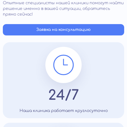
недостаточной длительности полового акта (или
Опытные специалисты нашей клиники помогут найти
чрезмерной);
решение именно в вашей ситуации, обратитесь
прямо сейчас!
снижении полового влечения к партнеру;
парафилиях (расстройства психики при которых
появляется сексуальное влечение к
Заявка на консультацию
неодушевленным предметам, животным, детям и
т. д.).
Психолог-сексолог также занимается сексуальным
просвещением взрослых людей без каких-либо
расстройств. Специалист помогает ответить на
вопросы о регулярности, частоте, интенсивности
половой жизни. У него можно проконсультироваться,
как сделать интимную жизнь комфортней для себя и
партнера, как сохранить половую активность,
супружескую верность, сексуальный интерес в браке и
24/7
т .д.
Наша клиника работает круглосуточно