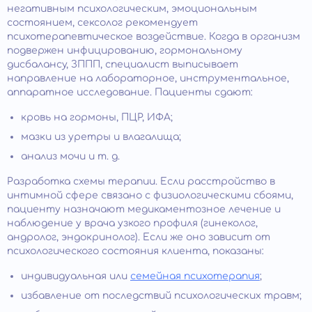
негативным психологическим, эмоциональным
состоянием, сексолог рекомендует
психотерапевтическое воздействие. Когда в организм
подвержен инфицированию, гормональному
дисбалансу, ЗППП, специалист выписывает
направление на лабораторное, инструментальное,
аппаратное исследование. Пациенты сдают:
кровь на гормоны, ПЦР, ИФА;
мазки из уретры и влагалища;
анализ мочи и т. д.
Разработка схемы терапии. Если расстройство в
интимной сфере связано с физиологическими сбоями,
пациенту назначают медикаментозное лечение и
наблюдение у врача узкого профиля (гинеколог,
андролог, эндокринолог). Если же оно зависит от
психологического состояния клиента, показаны:
индивидуальная или
семейная психотерапия
;
избавление от последствий психологических травм;