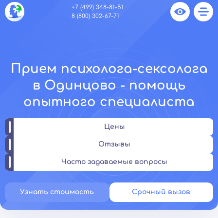
+7 (499) 348-81-51
8 (800) 302-67-71
Прием психолога-сексолога
в Одинцово - помощь
опытного специалиста
Цены
Отзывы
Часто задаваемые вопросы
Узнать стоимость
Срочный вызов