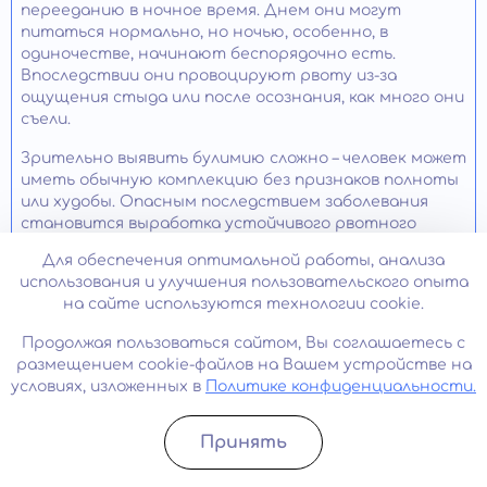
перееданию в ночное время. Днем они могут
питаться нормально, но ночью, особенно, в
одиночестве, начинают беспорядочно есть.
Впоследствии они провоцируют рвоту из-за
ощущения стыда или после осознания, как много они
съели.
Зрительно выявить булимию сложно – человек может
иметь обычную комплекцию без признаков полноты
или худобы. Опасным последствием заболевания
становится выработка устойчивого рвотного
рефлекса при попытках покушать, а также
Для обеспечения оптимальной работы, анализа
нарушение работы кишечника.
использования и улучшения пользовательского опыта
на сайте используются технологии cookie.
При анорексии ситуация обстоит несколько по-
другому. Человек ощущает себя недостаточно
Продолжая пользоваться сайтом, Вы соглашаетесь с
стройным и отказывается от приема пищи. Обычно
размещением cookie-файлов на Вашем устройстве на
состояние развивается, если пациенту высказал
условиях, изложенных в
Политике конфиденциальности.
негативное мнение близкий человек. В результате
отказа от еды заболевание приобретает не только
психические, но и физиологические симптомы,
Принять
развивается отвращение от еды. Это делает
Записатьcя
Позвонить
болезнь смертельно опасной».