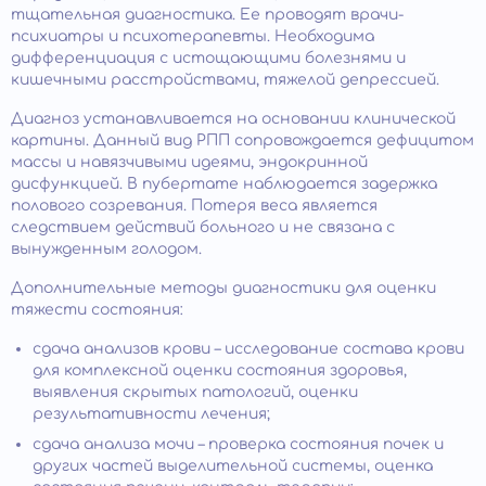
тщательная диагностика. Ее проводят врачи-
психиатры и психотерапевты. Необходима
дифференциация с истощающими болезнями и
кишечными расстройствами, тяжелой депрессией.
Диагноз устанавливается на основании клинической
картины. Данный вид РПП сопровождается дефицитом
массы и навязчивыми идеями, эндокринной
дисфункцией. В пубертате наблюдается задержка
полового созревания. Потеря веса является
следствием действий больного и не связана с
вынужденным голодом.
Дополнительные методы диагностики для оценки
тяжести состояния:
сдача анализов крови – исследование состава крови
для комплексной оценки состояния здоровья,
выявления скрытых патологий, оценки
результативности лечения;
сдача анализа мочи – проверка состояния почек и
других частей выделительной системы, оценка