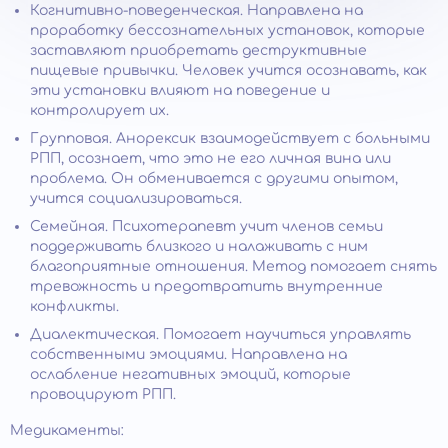
Когнитивно-поведенческая. Направлена на
проработку бессознательных установок, которые
заставляют приобретать деструктивные
пищевые привычки. Человек учится осознавать, как
эти установки влияют на поведение и
контролирует их.
Групповая. Анорексик взаимодействует с больными
РПП, осознает, что это не его личная вина или
проблема. Он обменивается с другими опытом,
учится социализироваться.
Семейная. Психотерапевт учит членов семьи
поддерживать близкого и налаживать с ним
благоприятные отношения. Метод помогает снять
тревожность и предотвратить внутренние
конфликты.
Диалектическая. Помогает научиться управлять
собственными эмоциями. Направлена на
ослабление негативных эмоций, которые
провоцируют РПП.
Медикаменты: