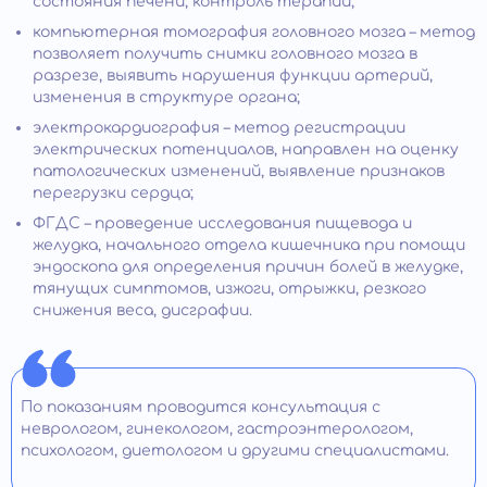
состояния печени, контроль терапии;
компьютерная томография головного мозга – метод
позволяет получить снимки головного мозга в
разрезе, выявить нарушения функции артерий,
изменения в структуре органа;
электрокардиография – метод регистрации
электрических потенциалов, направлен на оценку
патологических изменений, выявление признаков
перегрузки сердца;
ФГДС – проведение исследования пищевода и
желудка, начального отдела кишечника при помощи
эндоскопа для определения причин болей в желудке,
тянущих симптомов, изжоги, отрыжки, резкого
снижения веса, дисграфии.
По показаниям проводится консультация с
неврологом, гинекологом, гастроэнтерологом,
психологом, диетологом и другими специалистами.