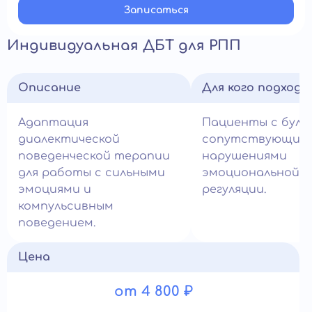
Записатьcя
Индивидуальная ДБТ для РПП
Описание
Для кого подход
Адаптация
Пациенты с були
диалектической
сопутствующим
поведенческой терапии
нарушениями
для работы с сильными
эмоциональной
эмоциями и
регуляции.
компульсивным
поведением.
Цена
от 4 800 ₽