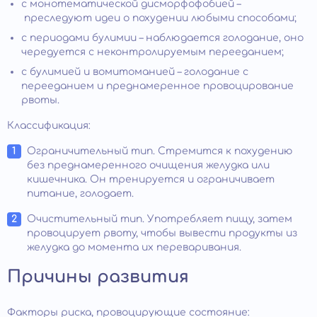
с монотематической дисморфофобией –
преследуют идеи о похудении любыми способами;
с периодами булимии – наблюдается голодание, оно
чередуется с неконтролируемым перееданием;
с булимией и вомитоманией – голодание с
перееданием и преднамеренное провоцирование
рвоты.
Классификация:
Ограничительный тип. Стремится к похудению
без преднамеренного очищения желудка или
кишечника. Он тренируется и ограничивает
питание, голодает.
Очистительный тип. Употребляет пищу, затем
провоцирует рвоту, чтобы вывести продукты из
желудка до момента их переваривания.
Причины развития
Факторы риска, провоцирующие состояние: