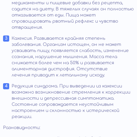
медикаменты и пищевые добавки без рецепта,
садится на диету. В тяжелых случаях он полностью
отказывается от еды. Пища может
спровоцировать рвотный рефлекс и чувство
отвращения.
Кахексия. Развивается крайняя степень
заболевания. Организм истощен, он не может
усваивать пищу, появляется слабость, изменение
сознания, нарушение мышления. Масса тела
снижается более чем на 50% и развивается
алиментарная дистрофия. Отсутствие
лечения приводит к летальному исходу.
Редукция синдрома. При выведении из кахексии
возможно возникновение стремления к коррекции
внешности и депрессивная симптоматика.
Состояние сопровождается неустойчивым
настроением и склонностью к истерической
реакции.
Разновидности: