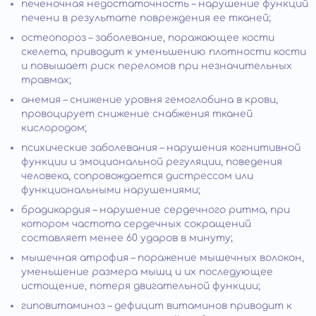
печеночная недостаточность – нарушение функций
печени в результате повреждения ее тканей;
остеопороз – заболевание, поражающее кости
скелета, приводит к уменьшению плотности кости
и повышает риск переломов при незначительных
травмах;
анемия – снижение уровня гемоглобина в крови,
провоцирует снижение снабжения тканей
кислородом;
психические заболевания – нарушения когнитивной
функции и эмоциональной регуляции, поведения
человека, сопровождается дистрессом или
функциональными нарушениями;
брадикардия – нарушение сердечного ритма, при
котором частота сердечных сокращений
составляет менее 60 ударов в минуту;
мышечная атрофия – поражение мышечных волокон,
уменьшение размера мышц и их последующее
истощение, потеря двигательной функции;
гиповитаминоз – дефицит витаминов приводит к