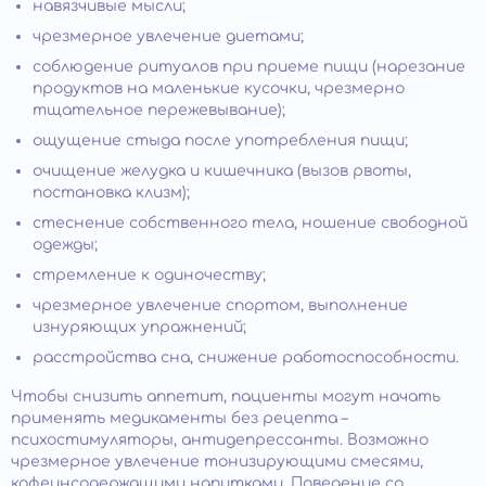
навязчивые мысли;
чрезмерное увлечение диетами;
соблюдение ритуалов при приеме пищи (нарезание
продуктов на маленькие кусочки, чрезмерно
тщательное пережевывание);
ощущение стыда после употребления пищи;
очищение желудка и кишечника (вызов рвоты,
постановка клизм);
стеснение собственного тела, ношение свободной
одежды;
стремление к одиночеству;
чрезмерное увлечение спортом, выполнение
изнуряющих упражнений;
расстройства сна, снижение работоспособности.
Чтобы снизить аппетит, пациенты могут начать
применять медикаменты без рецепта –
психостимуляторы, антидепрессанты. Возможно
чрезмерное увлечение тонизирующими смесями,
кофеинсодержащими напитками. Поведение со