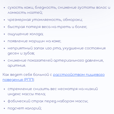
сухость кожи, бледность, снижение густоты волос и
ломкость ногтей;
чрезмерная утомляемость, обмороки;
быстрая потеря веса на треть и более;
ощущение холода;
появление морщин на коже;
неприятный запах изо рта, ухудшение состояния
десен и зубов;
снижение показателей артериального давления,
аритмия.
Как ведет себя больной с
расстройством пищевого
поведения (РПП)
:
стремление снизить вес несмотря на низкий
индекс массы тела;
фобический страх перед набором массы;
подсчет калорий;