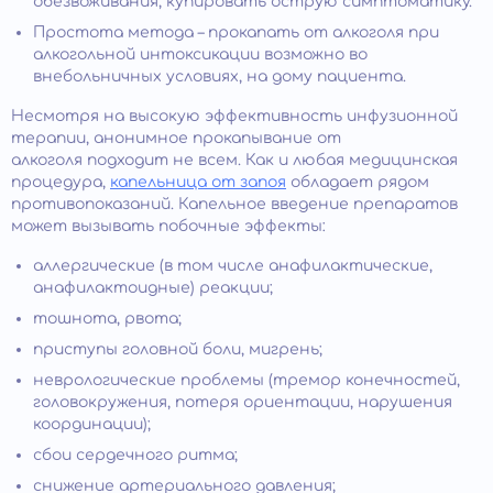
обезвоживания, купировать острую симптоматику.
Простота метода – прокапать от алкоголя при
алкогольной интоксикации возможно во
внебольничных условиях, на дому пациента.
Несмотря на высокую эффективность инфузионной
терапии, анонимное прокапывание от
алкоголя подходит не всем. Как и любая медицинская
процедура,
капельница от запоя
обладает рядом
противопоказаний. Капельное введение препаратов
может вызывать побочные эффекты:
аллергические (в том числе анафилактические,
анафилактоидные) реакции;
тошнота, рвота;
приступы головной боли, мигрень;
неврологические проблемы (тремор конечностей,
головокружения, потеря ориентации, нарушения
координации);
сбои сердечного ритма;
снижение артериального давления;