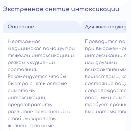
Экстренное снятие интоксикации
Описание
Для кого подход
Неотложная
Проводится пац
медицинская помощь при
при выраженной
тяжёлой интоксикации и
интоксикации ал
резком ухудшении
или другими
состояния.
психоактивными
Рекомендуется чтобы
веществами, ког
быстро снять острые
состояние паци
симптомы
сопровождается
интоксикации,
опасными симпт
предотвратить
требует срочног
развитие осложнений и
вмешательства в
стабилизировать
жизненно важные