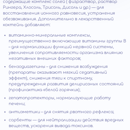
содержащие комплекс солей ( физраствор, раствор
Рингера, Хлосоль, Трисоль, Дисоль и др.) — для
восстановления ионного равновесия, устранения
обезвоживания. Дополнительно в лекарственный
коктейль добавляют:
витаминно-минеральные комплексы,
преимущественно включающие витамины группы В
– для нормализации функций нервной системы,
увеличения сопротивляемости организма влиянию
негативных внешних факторов;
бензодиазепины – для снижения возбуждения
(препараты оказывают мягкий седативный
эффект), снижения тяги к спиртному,
предупреждения развития делириозных состояний
(профилактика «белой горячки»);
гепатопротекторы, нормализующие работу
печени;
антиэметики – для снятия рвотного рефлекса;
сорбенты — для нейтрализации действия вредных
веществ, ускорения вывода токсинов.