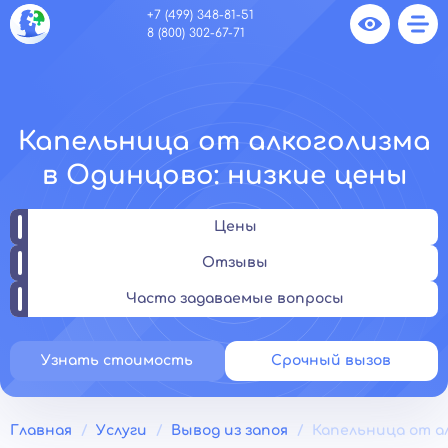
+7 (499) 348-81-51
8 (800) 302-67-71
Капельница от алкоголизма
в Одинцово: низкие цены
Цены
Отзывы
Часто задаваемые вопросы
Узнать стоимость
Срочный вызов
Главная
Услуги
Вывод из запоя
Капельница от а