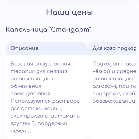
Наши цены
Капельница "Стандарт"
Описание
Для кого подход
Базовая инфузионная
Подходит паци
терапия для снятия
лёгкой и средне
интоксикации и
интоксикацией 
облегчения
алкоголя, при п
самочувствия.
синдроме, слабо
Используются растворы
обезвоживании.
для детоксикации,
электролиты, витамины
группы B, поддержка
печени.