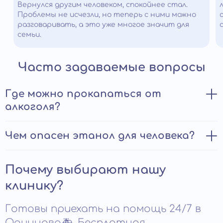
Вернулся другим человеком, спокойнее стал.
Проблемы не исчезли, но теперь с ними можно
разговаривать, а это уже многое значит для
семьи.
Часто задаваемые вопросы
Где можно прокапаться от
алкоголя?
Пройти процедуру детоксикации можно в условиях
Чем опасен этанол для человека?
стационара или на дому. В случаях тяжелого
отравления необходима госпитализация в клинику для
Этанол — основной компонент алкогольных напитков,
предупреждения развития осложнений. При
Почему выбирают нашу
оказывает токсическое воздействие на все органы и
интоксикации легкой и умеренной тяжести, если
системы жизнедеятельности:
состояние пациента не вызывает опасений,
клинику?
отсутствуют противопоказания к инфузионной
вызывает тяжелую интоксикацию;
терапии, возможно оказание помощи в домашних
Готовы приехать на помощь 24/7 в
условиях. Плюсы откапывания от алкоголя на дому:
оказывает мутагенное влияние, является причиной
Одинцово🚑. Бесплатная
нарушения развития плода при беременности;