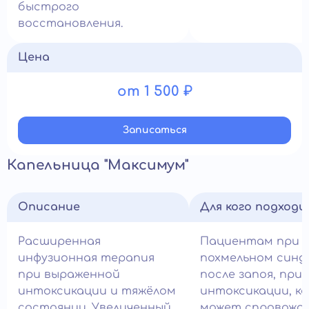
быстрого
восстановления.
Цена
от 1 500 ₽
Записатьcя
Капельница "Максимум"
Описание
Для кого подход
Расширенная
Пациентам при 
инфузионная терапия
похмельном синд
при выраженной
после запоя, при
интоксикации и тяжёлом
интоксикации, к
состоянии. Увеличенный
может спровожд