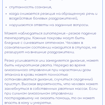
спутанность сознания,
когда снижается реакция на обращенную речь и
воздействие болевых раздражителей,
нарушаются ответы на заданные вопросы.
Может наблюдаться гипотермия – резкое падение
температуры. Кожные покровы могут быть
бледные с синеватым оттенком. Человек в
сознательном состоянии находится в ступоре, не
реагирует на внешние раздражители.
Резко усиливается или замедляется дыхание, может
быть неукротимая рвота. Нередко во время
алкогольного отравления при нарастании дозы
этанола в крови может полностью
останавливаться дыхание, случиться сердечный
приступ. Высокая вероятность, что человек может
захлебнуться в собственных рвотных массах. Если
при сильном алкогольном отравлении
пострадавшему не оказать помощь, то он может
впасть в кому и умереть».