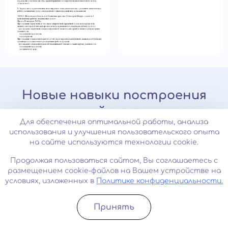
Новые навыки построения
отношений с зависимыми
Для обеспечения оптимальной работы, анализа
использования и улучшения пользовательского опыта
За 10 занятий измените жизнь к
на сайте используются технологии cookie.
лучшему
Продолжая пользоваться сайтом, Вы соглашаетесь с
«Время перемен»
размещением cookie-файлов на Вашем устройстве на
условиях, изложенных в
Политике конфиденциальности.
Данный курс подойдет людям, чьи близкие
Принять
оказались во власти зависимости. Семьям,
Записатьcя
Позвонить
ищущим решение в борьбе с зависимостью.