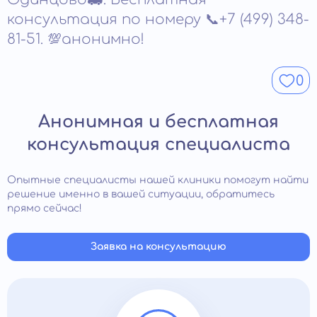
помощь можно вызвать круглосуточно;
консультация по номеру 📞+7 (499) 348-
вызывает отравление клеток;
не нужно тратить время на доставку больного в
81-51. 💯анонимно!
быстро вызывает привыкание, становится
клинику;
причиной развития зависимости.
сохраняется анонимность.
0
Анонимная и бесплатная
консультация специалиста
Опытные специалисты нашей клиники помогут найти
решение именно в вашей ситуации, обратитесь
прямо сейчас!
Заявка на консультацию