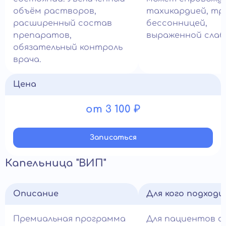
объём растворов,
тахикардией, тр
расширенный состав
бессонницей,
препаратов,
выраженной слаб
обязательный контроль
врача.
Цена
от 3 100 ₽
Записатьcя
Капельница "ВИП"
Описание
Для кого подход
Премиальная программа
Для пациентов с