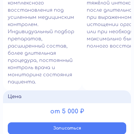
комплексного
тяжёлой интокси
восстановления под
после длительног
усиленным медицинским
при выраженном
контролем.
истощении орга
Индивидуальный подбор
или при необход
препаратов,
максимально быс
расширенный состав,
полного восстан
более длительная
процедура, постоянный
контроль врача и
мониторинг состояния
пациента.
Цена
от 5 000 ₽
Записатьcя