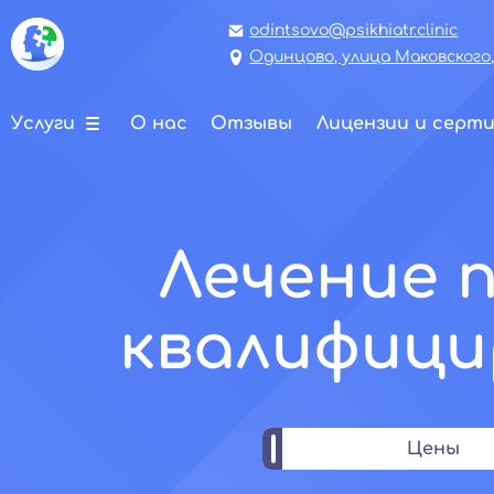
odintsovo@psikhiatr.clinic
Одинцово, улица Маковского,
Услуги
О нас
Отзывы
Лицензии и серт
Лечение 
квалифици
Цены