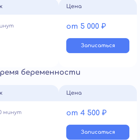
к
Цена
от 5 000 ₽
минут
Записатьcя
время беременности
к
Цена
от 4 500 ₽
60 минут
Записатьcя