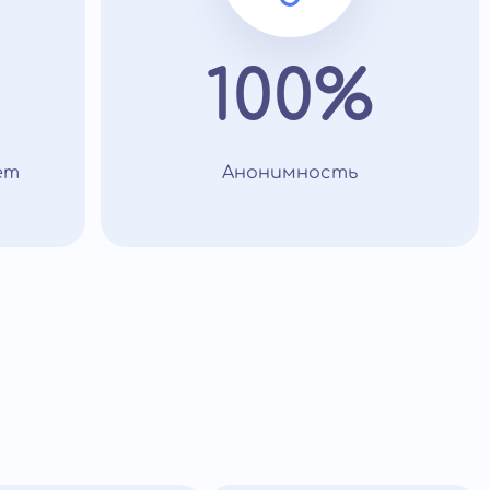
100%
ет
Анонимность