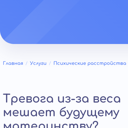
Главная
Услуги
Психические расстройства
Тревога из-за веса
мешает будущему
материнству?