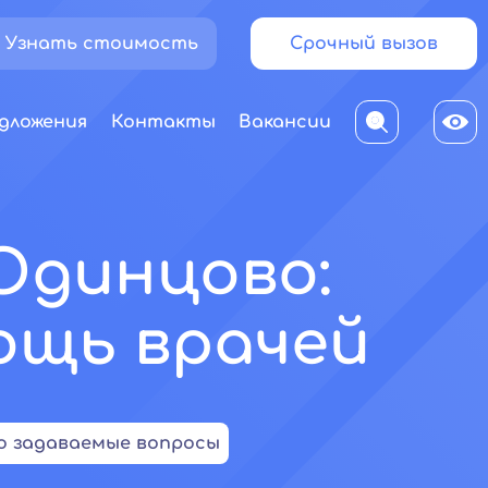
Узнать стоимость
Срочный вызов
дложения
Контакты
Вакансии
Одинцово:
ощь врачей
о задаваемые вопросы