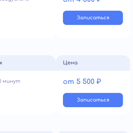
Записатьcя
к
Цена
от 5 500 ₽
90 минут
Записатьcя