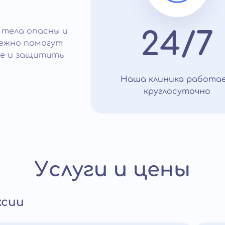
 тела опасны и
24/7
режно помогут
ие и защитить
Наша клиника работа
круглосуточно
Услуги и цены
ксии