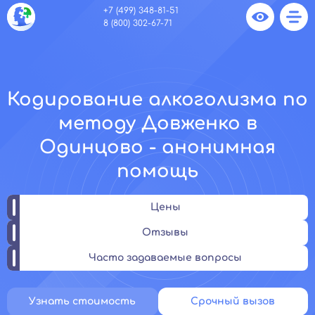
+7 (499) 348-81-51
8 (800) 302-67-71
Кодирование алкоголизма по
методу Довженко в
Одинцово - анонимная
помощь
Цены
Отзывы
Часто задаваемые вопросы
Узнать стоимость
Срочный вызов