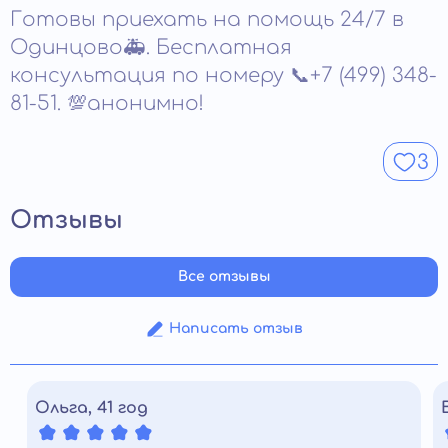
зависимости. Важно заранее обсудить все
Готовы приехать на помощь 24/7 в
частоты употребления и общего состояния.
особенности состояния, чтобы выбрать
Одинцово🚑. Бесплатная
Воздержание необходимо для ясного
подходящий формат работы и снизить любые
восприятия информации и полноценного
консультация по номеру 📞+7 (499) 348-
риски.
участия в сеансе. Соблюдение этого условия
81-51. 💯анонимно!
повышает эффективность воздействия и
помогает закрепить установку на трезвость
3
уже во время процедуры.
Отзывы
Все отзывы
Написать отзыв
Ольга, 41 год