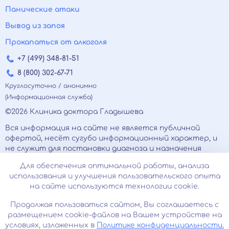
Панические атаки
Вывод из запоя
Прокапаться от алкоголя
+7 (499) 348-81-51
8 (800) 302-67-71
Круглосуточно / анонимно
(Информационная служба)
©2026 Клиника доктора Гладышева
Вся информация на сайте не является публичной
офертой, несёт сугубо информационный характер, и
не служит для постановки диагноза и назначения
лечения.
Для обеспечения оптимальной работы, анализа
Есть противопоказания, необходимо
использования и улучшения пользовательского опыта
проконсультироваться с врачом. Консультационные
на сайте используются технологии cookie.
услуги, оказываемые по телефону, мессенджерам и в
соцсетях носят исключительно информационный
Продолжая пользоваться сайтом, Вы соглашаетесь с
характер и не являются медицинскими услугами.
размещением cookie-файлов на Вашем устройстве на
Оставаясь на сайте вы соглашаетесь на
условиях, изложенных в
Политике конфиденциальности.