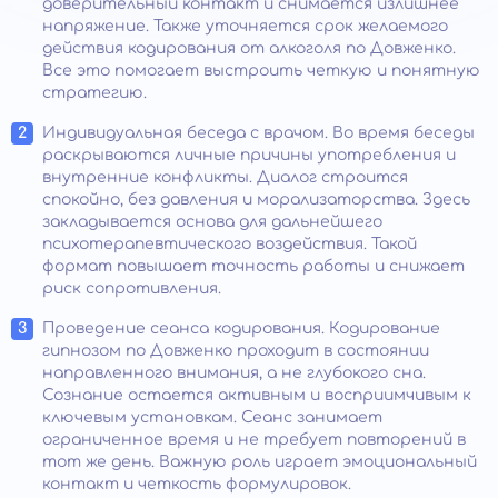
доверительный контакт и снимается излишнее
напряжение. Также уточняется срок желаемого
действия кодирования от алкоголя по Довженко.
Все это помогает выстроить четкую и понятную
стратегию.
Индивидуальная беседа с врачом. Во время беседы
раскрываются личные причины употребления и
внутренние конфликты. Диалог строится
спокойно, без давления и морализаторства. Здесь
закладывается основа для дальнейшего
психотерапевтического воздействия. Такой
формат повышает точность работы и снижает
риск сопротивления.
Проведение сеанса кодирования. Кодирование
гипнозом по Довженко проходит в состоянии
направленного внимания, а не глубокого сна.
Сознание остается активным и восприимчивым к
ключевым установкам. Сеанс занимает
ограниченное время и не требует повторений в
тот же день. Важную роль играет эмоциональный
контакт и четкость формулировок.