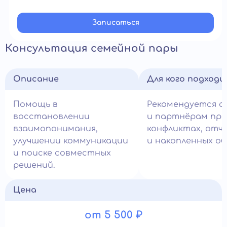
Записатьcя
Консультация семейной пары
Описание
Для кого подход
Помощь в
Рекомендуется с
восстановлении
и партнёрам при
взаимопонимания,
конфликтах, отч
улучшении коммуникации
и накопленных об
и поиске совместных
решений.
Цена
от 5 500 ₽