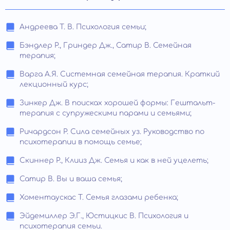
Андреева Т. В. Психология семьи;
Бэндлер Р., Гриндер Дж., Сатир В. Семейная
терапия;
Варга А.Я. Системная семейная терапия. Краткий
лекционный курс;
Зинкер Дж. В поисках хорошей формы: Гештальт-
терапия с супружескими парами и семьями;
Ричардсон Р. Сила семейных уз. Руководство по
психотерапии в помощь семье;
Скиннер Р., Клииз Дж. Семья и как в ней уцелеть;
Сатир В. Вы и ваша семья;
Хоментаускас Т. Семья глазами ребенка;
Эйдемиллер Э.Г., Юстицкис В. Психология и
психотерапия семьи.