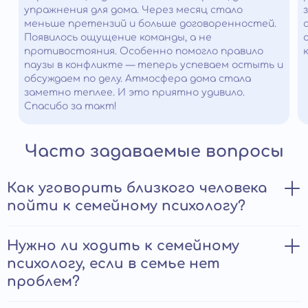
упражнения для дома. Через месяц стало
меньше претензий и больше договоренностей.
Появилось ощущение команды, а не
противостояния. Особенно помогло правило
паузы в конфликте — теперь успеваем остыть и
обсуждаем по делу. Атмосфера дома стала
заметно теплее. И это приятно удивило.
Спасибо за такт!
Часто задаваемые вопросы
Как уговорить близкого человека
пойти к семейному психологу?
Чтобы уговорить близкого посетить психолога, можно
Нужно ли ходить к семейному
сначала самостоятельно пройти лечение и получить
психологу, если в семье нет
хороший результат. Желательно рекомендовать
проблем?
конкретного специалиста, который имеет
положительные отзывы. Можно использовать примеры