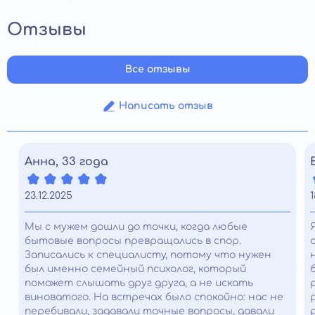
Отзывы
Все отзывы
Написать отзыв
Анна, 33 года
23.12.2025
1
Мы с мужем дошли до точки, когда любые
бытовые вопросы превращались в спор.
Записались к специалисту, потому что нужен
был именно семейный психолог, который
поможет слышать друг друга, а не искать
виноватого. На встречах было спокойно: нас не
перебивали, задавали точные вопросы, давали