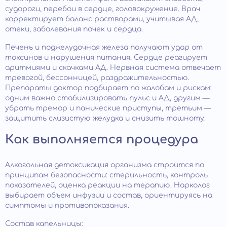
судороги, перебои в сердце, головокружение. Врач
корректирует баланс растворами, учитывая АД,
отеки, заболевания почек и сердца.
Печень и поджелудочная железа получают удар от
токсинов и нарушения питания. Сердце реагирует
аритмиями и скачками АД. Нервная система отвечает
тревогой, бессонницей, раздражительностью.
Препараты доктор подбирает по жалобам и рискам:
одним важно стабилизировать пульс и АД, другим —
убрать тремор и панические приступы, третьим —
защитить слизистую желудка и снизить тошноту.
Как выполняется процедура
Алкогольная детоксикация организма строится по
принципам безопасности: стерильность, контроль
показателей, оценка реакции на терапию. Нарколог
выбирает объем инфузии и состав, ориентируясь на
симптомы и противопоказания.
Состав капельницы: