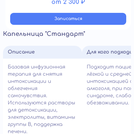
от 2 300 ₽
Записатьcя
Капельница "Стандарт"
Описание
Для кого подход
Базовая инфузионная
Подходит пацие
терапия для снятия
лёгкой и средней
интоксикации и
интоксикацией 
облегчения
алкоголя, при по
самочувствия.
синдроме, слабо
Используются растворы
обезвоживании.
для детоксикации,
электролиты, витамины
группы B, поддержка
печени.