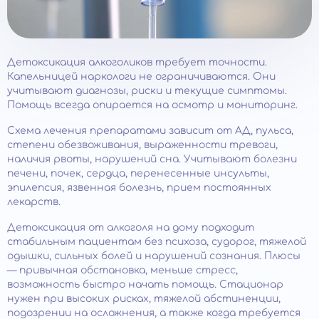
Детоксикация алкоголиков требует точности.
Капельницей наркологи не ограничиваются. Они
учитывают диагнозы, риски и текущие симптомы.
Помощь всегда опирается на осмотр и мониторинг.
Схема лечения препаратами зависит от АД, пульса,
степени обезвоживания, выраженности тревоги,
наличия рвоты, нарушений сна. Учитывают болезни
печени, почек, сердца, перенесенные инсульты,
эпилепсия, язвенная болезнь, прием постоянных
лекарств.
Детоксикация от алкоголя на дому подходит
стабильным пациентам без психоза, судорог, тяжелой
одышки, сильных болей и нарушений сознания. Плюсы
— привычная обстановка, меньше стресс,
возможность быстро начать помощь. Стационар
нужен при высоких рисках, тяжелой абстиненции,
подозрении на осложнения, а также когда требуется