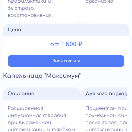
профилактики и
организма.
быстрого
восстановления.
Цена
от 1 500 ₽
Записатьcя
Капельница "Максимум"
Описание
Для кого подход
Расширенная
Пациентам при 
инфузионная терапия
похмельном синд
при выраженной
после запоя, при
интоксикации и тяжёлом
интоксикации, к