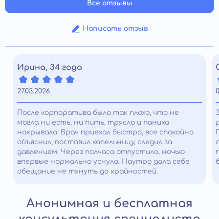
Все отзывы
Написать отзыв
Ирина, 34 года
27.03.2026
0
После корпоратива было так плохо, что не
могла ни есть, ни пить, трясло и паника
накрывала. Врач приехал быстро, все спокойно
объяснил, поставил капельницу, следил за
давлением. Через полчаса отпустило, ночью
впервые нормально уснула. Наутро дала себе
обещание не тянуть до крайностей.
Анонимная и бесплатная