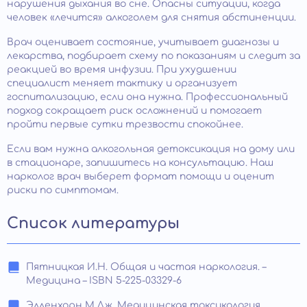
нарушения дыхания во сне. Опасны ситуации, когда
человек «лечится» алкоголем для снятия абстиненции.
Врач оценивает состояние, учитывает диагнозы и
лекарства, подбирает схему по показаниям и следит за
реакцией во время инфузии. При ухудшении
специалист меняет тактику и организует
госпитализацию, если она нужна. Профессиональный
подход сокращает риск осложнений и помогает
пройти первые сутки трезвости спокойнее.
Если вам нужна алкогольная детоксикация на дому или
в стационаре, запишитесь на консультацию. Наш
нарколог врач выберет формат помощи и оценит
риски по симптомам.
Список литературы
Пятницкая И.Н. Общая и частая наркология. –
Медицина – ISBN 5-225-03329-6
Элленхорн М.Дж. Медицинская токсикология.