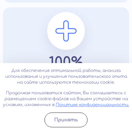
100%
Для обеспечения оптимальной работы, анализа
использования и улучшения пользовательского опыта
Анонимность
на сайте используются технологии cookie.
Продолжая пользоваться сайтом, Вы соглашаетесь с
размещением cookie-файлов на Вашем устройстве на
Наши врачи
Все врачи
условиях, изложенных в
Политике конфиденциальности.
Принять
Записатьcя
Позвонить