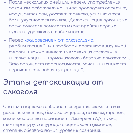
После нескольких дней или недель употребления
организм работает на износ: пропадает аппетит,
нарушается сон, растет тревога, усиливаются
боли, ухудшается память. Детоксикация организма
после алкоголя помогает мягче пройти первые
сутки и удержать стабильность.
Перед
кодированием от алкоголизма
,
реабилитацией или подбором противорецидивной
терапии важно вывести человека из состояния
интоксикации и нормализовать базовые показатели.
Это повышает переносимость лечения и снижает
вероятность побочных реакций.
Этапы детоксикации от
алкоголя
Сначала нарколог собирает сведения: сколько и как
долго человек пил, были ли судороги, психозы, травмы,
какие лекарства принимает. Измеряет АД, пульс,
температуру, сатурацию, оценивает дыхание,
степень обезвоживания, уровень сознания.