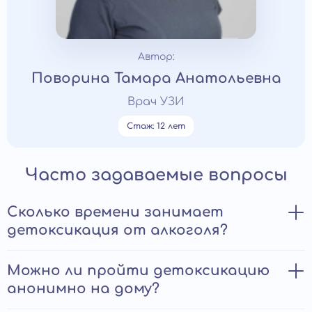
Автор:
Поворина Тамара Анатольевна
Врач УЗИ
Стаж: 12 лет
Часто задаваемые вопросы
Сколько времени занимает
детоксикация от алкоголя?
Одна капельница при алкогольной
Можно ли пройти детоксикацию
интоксикации обычно занимает около 1–2
анонимно на дому?
часов, но при тяжелом состоянии процедура