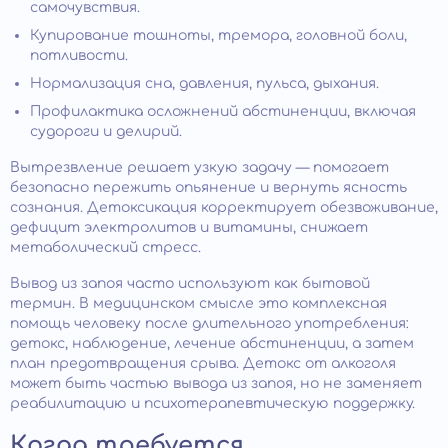
самочувствия.
Купирование тошноты, тремора, головной боли,
потливости.
Нормализация сна, давления, пульса, дыхания.
Профилактика осложнений абстиненции, включая
судороги и делирий.
Вытрезвление решает узкую задачу — помогает
безопасно пережить опьянение и вернуть ясность
сознания. Детоксикация корректирует обезвоживание,
дефицит электролитов и витамины, снижает
метаболический стресс.
Вывод из запоя часто используют как бытовой
термин. В медицинском смысле это комплексная
помощь человеку после длительного употребления:
детокс, наблюдение, лечение абстиненции, а затем
план предотвращения срыва. Детокс от алкоголя
может быть частью вывода из запоя, но не заменяет
реабилитацию и психотерапевтическую поддержку.
Когда требуется