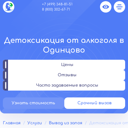
+7 (499) 348-81-51
8 (800) 302-67-71
Детоксикация от алкоголя в
Одинцово
Цены
Отзывы
Часто задаваемые вопросы
Узнать стоимость
Срочный вызов
Главная
Услуги
Вывод из запоя
Детоксикация от