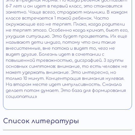
это в пределах нормы. Но когда ребенок достигает
6-7 лет и он идет в первый класс, это становится
заметно. Чаще всего, страдают мальчики. В каждом
классе встречается 1 такой ребенок. Часто
окружающие его не терпят. Плохо, когда родители
не терпят этого. Особенно когда кричат, бьют его,
ухудшая ситуацию. Это будет процветать. Их еще
называют дети индиго, потому что они такие
внесистемные, вне потока и видят то, чего не
видят другие. Болезнь идет в сочетании с
повышенной тревожностью, дисграфией. 3 группы
основных симптомов: внимание, то есть человек не
может удержать внимание. Это интересно, но
только 10 минут. Концентрация внимания нулевая.
На втором месте идет импульсивность. Сначала
делает потом думает. Это база для формирования
социопатии.»
Список литературы