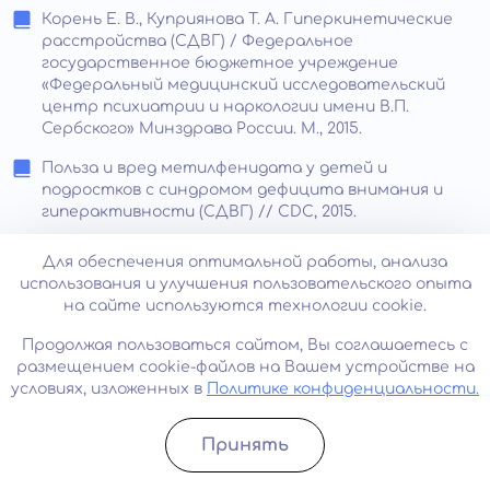
Корень Е. В., Куприянова Т. А. Гиперкинетические
расстройства (СДВГ) / Федеральное
государственное бюджетное учреждение
«Федеральный медицинский исследовательский
центр психиатрии и наркологии имени В.П.
Сербского» Минздрава России. М., 2015.
Польза и вред метилфенидата у детей и
подростков с синдромом дефицита внимания и
гиперактивности (СДВГ) // CDC, 2015.
Гузева В.И. Руководство по детской неврологии. —
Для обеспечения оптимальной работы, анализа
СПб.: СПбГМПА, 1998. — 496 с.
использования и улучшения пользовательского опыта
на сайте используются технологии cookie.
Бехтерева Н.П. Здоровый и больной мозг человека.
2-е изд., перераб. и доп. — Л.: «Наука», 1988. — 260 с.
Продолжая пользоваться сайтом, Вы соглашаетесь с
размещением cookie-файлов на Вашем устройстве на
Бадалян Л.О., Журба Л.Т., Всеволожская Н.М.
условиях, изложенных в
Политике конфиденциальности.
Руководство по неврологии раннего детского
возраста. — Киев: Здоровье, 1980. — 342 с.
Принять
Лохов М.И., Фесенко Е.В., Фесенко Ю.А. Интеллект
Записатьcя
Позвонить
ребенка. — СПб.: ЭЛ-БИ-СПБ, 2008. — 128 с.