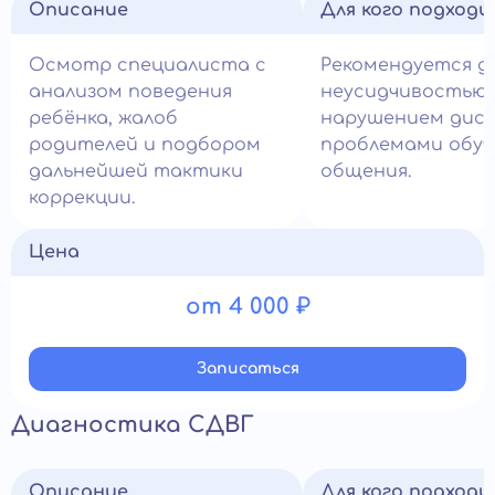
Описание
Для кого подход
Осмотр специалиста с
Рекомендуется д
анализом поведения
неусидчивостью,
ребёнка, жалоб
нарушением дисц
родителей и подбором
проблемами обуч
дальнейшей тактики
общения.
коррекции.
Цена
от 4 000 ₽
Записатьcя
Диагностика СДВГ
Описание
Для кого подход