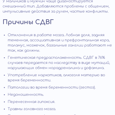
У мальчиков и мужчин чаще диагностируется
смешанный тип. Добавляются проблемы с общением,
импульсивные действия за рулем, частые конфликты.
Причины СДВГ
Отклонения в работе мозга. Лобная доля, задняя
теменная, ассоциативная и префронтальная кора,
таламус, мозжечок, базальные ганглии работают не
так, как должны.
Генетическая предрасположенность. СДВГ в 76%
случаев передается по наследству в виде мутаций,
нарушающих обмен норадреналина и дофамина.
Употребление наркотиков, алкоголя матерью во
время беременности.
Патологии во время беременности (гестоз).
Недоношенность.
Перенесенная гипоксия.
Травмы головного мозга.