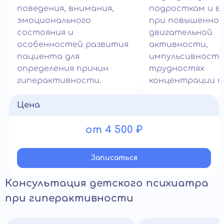
поведения, внимания,
подросткам и в
эмоционального
при повышенно
состояния и
двигательной
особенностей развития
активности,
пациента для
импульсивности
определения причин
трудностях
гиперактивности.
концентрации в
Цена
от 4 500 ₽
Записатьcя
Консультация детского психиатра
при гиперактивности