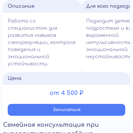
Описание
Для кого подход
Работа со
Подходит детям,
специалистом для
подросткам и вз
развития навыков
выраженной
саморегуляции, контроля
импульсивностью
поведения и
эмоциональной
эмоциональной
неустойчивость
устойчивости.
Цена
от 4 500 ₽
Записатьcя
Семейная консультация при