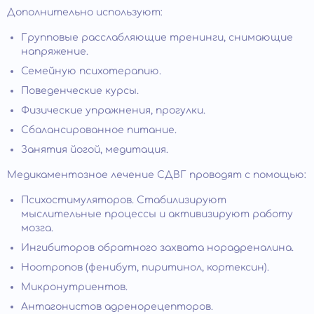
Дополнительно используют:
Групповые расслабляющие тренинги, снимающие
напряжение.
Семейную психотерапию.
Поведенческие курсы.
Физические упражнения, прогулки.
Сбалансированное питание.
Занятия йогой, медитация.
Медикаментозное лечение СДВГ проводят с помощью:
Психостимуляторов. Стабилизируют
мыслительные процессы и активизируют работу
мозга.
Ингибиторов обратного захвата норадреналина.
Ноотропов (фенибут, пиритинол, кортексин).
Микронутриентов.
Антагонистов адренорецепторов.