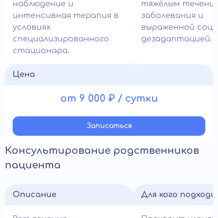
наблюдение и
тяжёлым течени
интенсивная терапия в
заболевания и
условиях
выраженной соци
специализированного
дезадаптацией.
стационара.
Цена
от 9 000 ₽ / сутки
Записатьcя
Консультирование родственников
пациента
Описание
Для кого подход