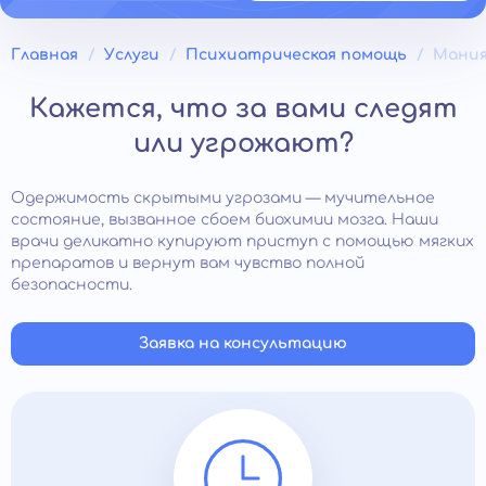
Главная
Услуги
Психиатрическая помощь
Мания
Кажется, что за вами следят
или угрожают?
Одержимость скрытыми угрозами — мучительное
состояние, вызванное сбоем биохимии мозга. Наши
врачи деликатно купируют приступ с помощью мягких
препаратов и вернут вам чувство полной
безопасности.
Заявка на консультацию