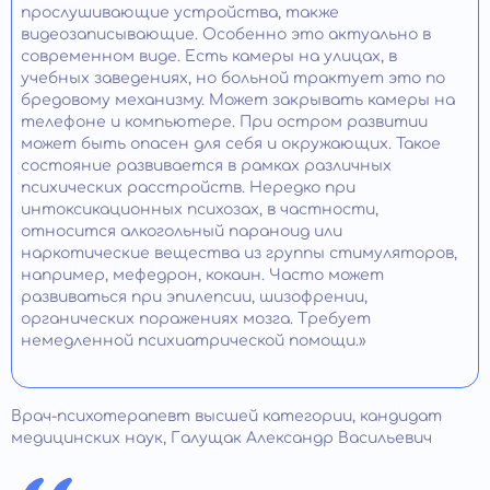
прослушивающие устройства, также
видеозаписывающие. Особенно это актуально в
современном виде. Есть камеры на улицах, в
учебных заведениях, но больной трактует это по
бредовому механизму. Может закрывать камеры на
телефоне и компьютере. При остром развитии
может быть опасен для себя и окружающих. Такое
состояние развивается в рамках различных
психических расстройств. Нередко при
интоксикационных психозах, в частности,
относится алкогольный параноид или
наркотические вещества из группы стимуляторов,
например, мефедрон, кокаин. Часто может
развиваться при эпилепсии, шизофрении,
органических поражениях мозга. Требует
немедленной психиатрической помощи.»
Врач-психотерапевт высшей категории, кандидат
медицинских наук, Галущак Александр Васильевич