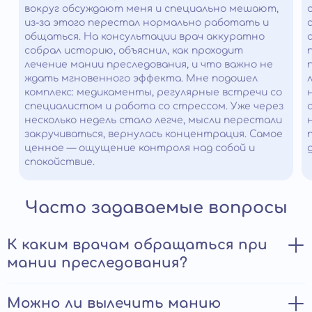
вокруг обсуждают меня и специально мешают,
из-за этого перестал нормально работать и
общаться. На консультации врач аккуратно
собрал историю, объяснил, как проходит
лечение мании преследования, и что важно не
ждать мгновенного эффекта. Мне подошел
комплекс: медикаменты, регулярные встречи со
специалистом и работа со стрессом. Уже через
несколько недель стало легче, мысли перестали
закручиваться, вернулась концентрация. Самое
ценное — ощущение контроля над собой и
спокойствие.
Часто задаваемые вопросы
К каким врачам обращаться при
мании преследования?
Психиатр проведет полное обследование и
Можно ли вылечить манию