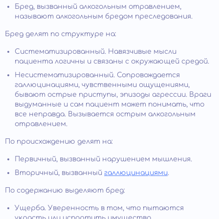
Бред, вызванный алкогольным отравлением,
называют алкогольным бредом преследования.
Бред делят по структуре на:
Систематизированный. Навязчивые мысли
пациента логичны и связаны с окружающей средой.
Несистематизированный. Сопровождается
галлюцинациями, чувственными ощущениями,
бывают острые приступы, эпизоды агрессии. Враги
выдуманные и сам пациент может понимать, что
все неправда. Вызывается острым алкогольным
отравлением.
По происхождению делят на:
Первичный, вызванный нарушением мышления.
Вторичный, вызванный
галлюцинациями
.
По содержанию выделяют бред:
Ущерба. Уверенность в том, что пытаются
украсть или испортить имущество.