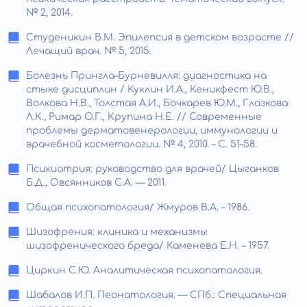
№ 2, 2014.
Студеникин В.М. Эпилепсия в детском возрасте //
Лечащий врач. № 5, 2015.
Болезнь Прингла–Бурневилля: диагностика на
стыке дисциплин / Куклин И.А., Кеникфест Ю.В.,
Волкова Н.В., Толстая А.И., Бочкарев Ю.М., Глазкова
Л.К., Римар О.Г., Крупина Н.Е. // Современные
проблемы дерматовенерологии, иммунологии и
врачебной косметологии. № 4, 2010. – С. 51–58.
Психиатрия: руководство для врачей/ Цыганков
Б.Д., Овсянников С.А. — 2011.
Общая психопатология/ Жмуров В.А. – 1986.
Шизофрения: клиника и механизмы
шизофренического бреда/ Каменева Е.Н. – 1957.
Циркин С.Ю. Аналитическая психопатология.
Шабалов И.П. Пеонатология. — СПб.: Специальная