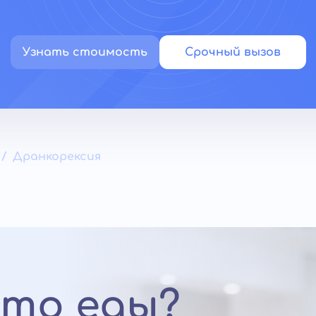
Узнать стоимость
Срочный вызов
Дранкорексия
сто еды?