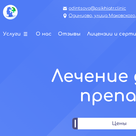
odintsovo@psikhiatr.clinic
Одинцово, улица Маковского,
Услуги
О нас
Отзывы
Лицензии и серт
Лечение 
преп
Цены