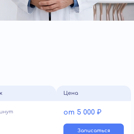
к
Цена
от 5 000 ₽
минут
Записатьcя