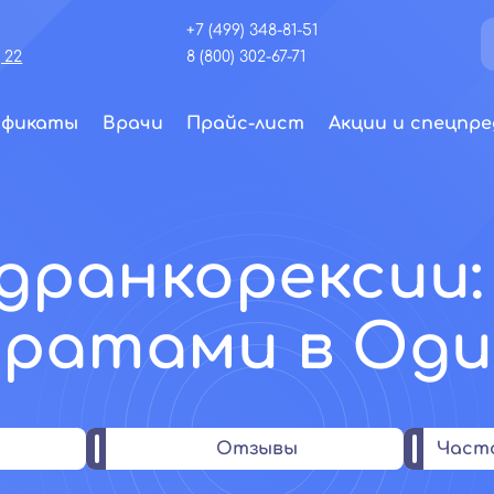
+7 (499) 348-81-51
 22
8 (800) 302-67-71
ификаты
Врачи
Прайс-лист
Акции и спецпре
дранкорексии
аратами в Оди
Отзывы
Част