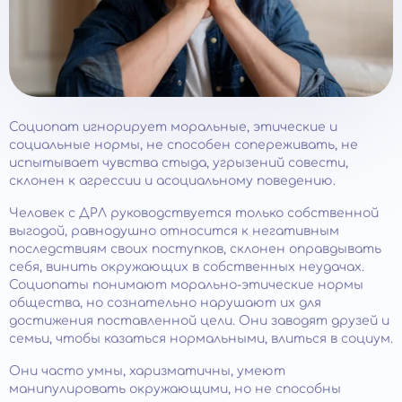
Социопат игнорирует моральные, этические и
социальные нормы, не способен сопереживать, не
испытывает чувства стыда, угрызений совести,
склонен к агрессии и асоциальному поведению.
Человек с ДРЛ руководствуется только собственной
выгодой, равнодушно относится к негативным
последствиям своих поступков, склонен оправдывать
себя, винить окружающих в собственных неудачах.
Социопаты понимают морально-этические нормы
общества, но сознательно нарушают их для
достижения поставленной цели. Они заводят друзей и
семьи, чтобы казаться нормальными, влиться в социум.
Они часто умны, харизматичны, умеют
манипулировать окружающими, но не способны