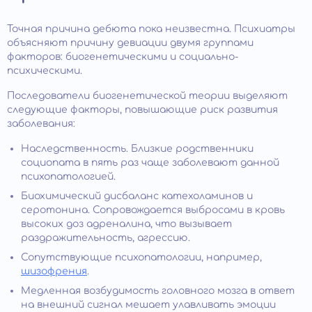
Точная причина дебюта пока неизвестна. Психиатры
объясняют причину девиации двумя группами
факторов: биогенетическими и социально-
психическими.
Последователи биогенетической теории выделяют
следующие факторы, повышающие риск развития
заболевания:
Наследственность. Близкие родственники
социопата в пять раз чаще заболевают данной
психопатологией.
Биохимический дисбаланс катехоламинов и
серотонина. Сопровождается выбросами в кровь
высоких доз адреналина, что вызывает
раздражительность, агрессию.
Сопутствующие психопатологии, например,
шизофрения
.
Медленная возбудимость головного мозга в ответ
на внешний сигнал мешает улавливать эмоции