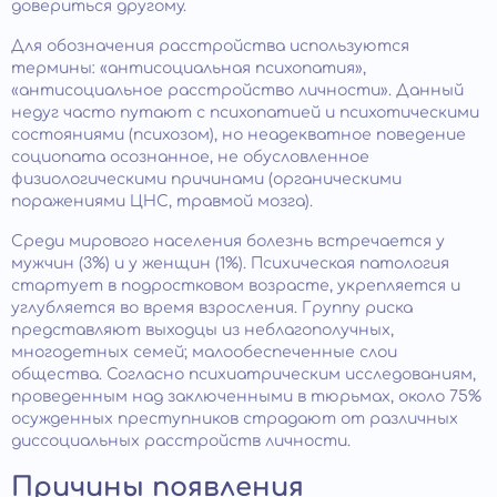
довериться другому.
Для обозначения расстройства используются
термины: «антисоциальная психопатия»,
«антисоциальное расстройство личности». Данный
недуг часто путают с психопатией и психотическими
состояниями (психозом), но неадекватное поведение
социопата осознанное, не обусловленное
физиологическими причинами (органическими
поражениями ЦНС, травмой мозга).
Среди мирового населения болезнь встречается у
мужчин (3%) и у женщин (1%). Психическая патология
стартует в подростковом возрасте, укрепляется и
углубляется во время взросления. Группу риска
представляют выходцы из неблагополучных,
многодетных семей; малообеспеченные слои
общества. Согласно психиатрическим исследованиям,
проведенным над заключенными в тюрьмах, около 75%
осужденных преступников страдают от различных
диссоциальных расстройств личности.
Причины появления