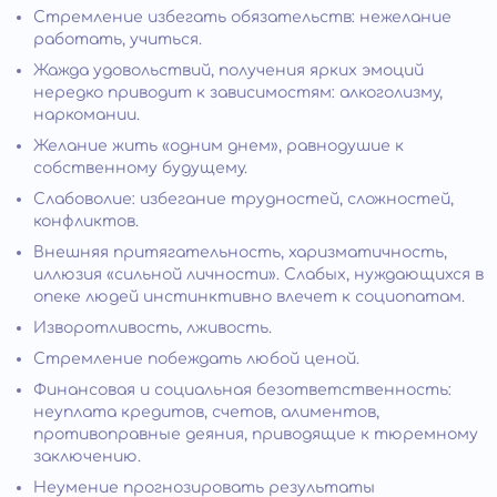
Стремление избегать обязательств: нежелание
работать, учиться.
Жажда удовольствий, получения ярких эмоций
нередко приводит к зависимостям: алкоголизму,
наркомании.
Желание жить «одним днем», равнодушие к
собственному будущему.
Слабоволие: избегание трудностей, сложностей,
конфликтов.
Внешняя притягательность, харизматичность,
иллюзия «сильной личности». Слабых, нуждающихся в
опеке людей инстинктивно влечет к социопатам.
Изворотливость, лживость.
Стремление побеждать любой ценой.
Финансовая и социальная безответственность:
неуплата кредитов, счетов, алиментов,
противоправные деяния, приводящие к тюремному
заключению.
Неумение прогнозировать результаты