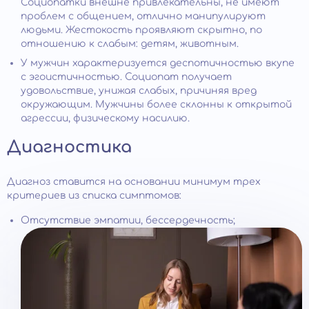
Социопатки внешне привлекательны, не имеют
проблем с общением, отлично манипулируют
людьми. Жестокость проявляют скрытно, по
отношению к слабым: детям, животным.
У мужчин характеризуется деспотичностью вкупе
с эгоистичностью. Социопат получает
удовольствие, унижая слабых, причиняя вред
окружающим. Мужчины более склонны к открытой
агрессии, физическому насилию.
Диагностика
Диагноз ставится на основании минимум трех
критериев из списка симптомов:
Отсутствие эмпатии, бессердечность;