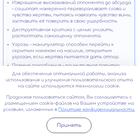
Извращение высказываний оппонента до абсурда
– социопат намеренно переворачивает слова и
чувства жертвы, пытаясь навязать чувство вины,
заставить её поверить в свою ущербность.
Деструктивная критика с целью унизить,
растоптать самооценку оппонента.
Угрозы – манипулятор способен перейти к
скрытым намекам на насилие, открытым
угрозам, если жертва пытается дать отпор.
Прямые оскорбления – примитивная попытка
обидеть, вызвать негативные эмоции.
Для обеспечения оптимальной работы, анализа
использования и улучшения пользовательского опыта
Завуалированные оскорбления – уничижительные
на сайте используются технологии cookie.
высказывание, поданные под видом невинной
шутки.
Продолжая пользоваться сайтом, Вы соглашаетесь с
Дрессировка – критика достижений, успехов,
размещением cookie-файлов на Вашем устройстве на
положительных качеств с целью формирования
условиях, изложенных в
Политике конфиденциальности.
беспомощности, безынициативности,
зависимости жертвы.
Принять
Преследование, клевета – утеря контроля
Записатьcя
Позвонить
вызывают желание навредить «непокорному»