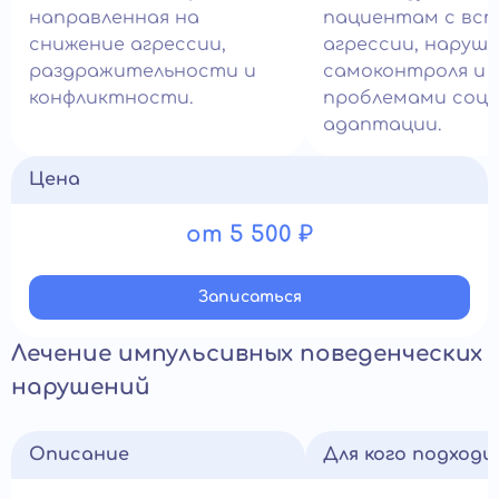
направленная на
пациентам с вс
снижение агрессии,
агрессии, наруш
раздражительности и
самоконтроля и
конфликтности.
проблемами соци
адаптации.
Цена
от 5 500 ₽
Записатьcя
Лечение импульсивных поведенческих
нарушений
Описание
Для кого подход