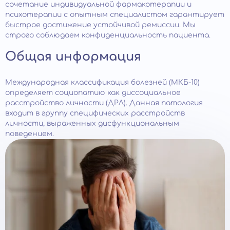
сочетание индивидуальной фармакотерапии и
психотерапии с опытным специалистом гарантирует
быстрое достижение устойчивой ремиссии. Мы
строго соблюдаем конфиденциальность пациента.
Общая информация
Международная классификация болезней (МКБ-10)
определяет социопатию как диссоциальное
расстройство личности (ДРЛ). Данная патология
входит в группу специфических расстройств
личности, выраженных дисфункциональным
поведением.