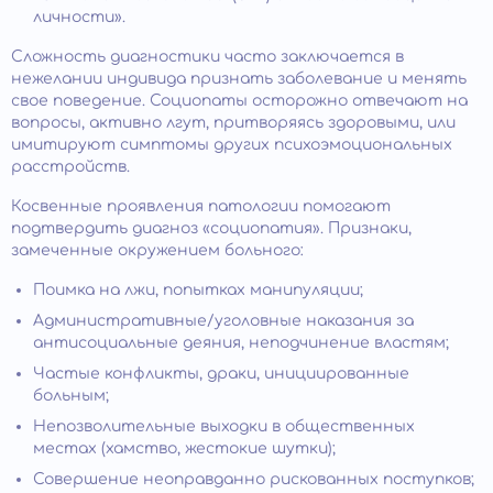
личности».
Сложность диагностики часто заключается в
нежелании индивида признать заболевание и менять
свое поведение. Социопаты осторожно отвечают на
вопросы, активно лгут, притворяясь здоровыми, или
имитируют симптомы других психоэмоциональных
расстройств.
Косвенные проявления патологии помогают
подтвердить диагноз «социопатия». Признаки,
замеченные окружением больного:
Поимка на лжи, попытках манипуляции;
Административные/уголовные наказания за
антисоциальные деяния, неподчинение властям;
Частые конфликты, драки, инициированные
больным;
Непозволительные выходки в общественных
местах (хамство, жестокие шутки);
Совершение неоправданно рискованных поступков;