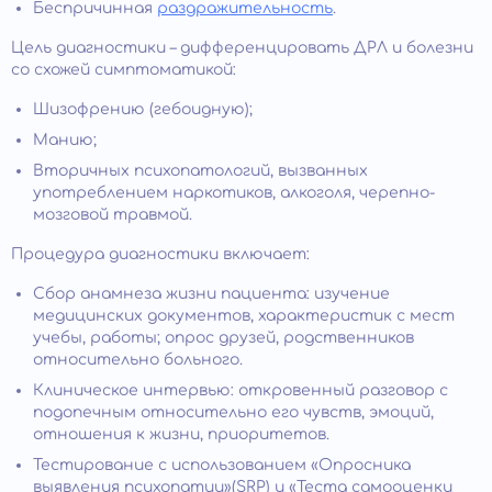
Беспричинная
раздражительность
.
Цель диагностики – дифференцировать ДРЛ и болезни
со схожей симптоматикой:
Шизофрению (гебоидную);
Манию;
Вторичных психопатологий, вызванных
употреблением наркотиков, алкоголя, черепно-
мозговой травмой.
Процедура диагностики включает:
Сбор анамнеза жизни пациента: изучение
медицинских документов, характеристик с мест
учебы, работы; опрос друзей, родственников
относительно больного.
Клиническое интервью: откровенный разговор с
подопечным относительно его чувств, эмоций,
отношения к жизни, приоритетов.
Тестирование с использованием «Опросника
выявления психопатии»(SRP) и «Теста самооценки