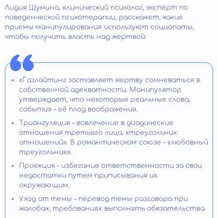
Лидия Шумина, клинический психолог, эксперт по
поведенческой психотерапии, расскажет, какие
приемы манипулирования используют социопаты,
чтобы получить власть над жертвой:
«Газлайтинг заставляет жертву сомневаться в
собственной адекватности. Манипулятор
утверждает, что некоторые реальные слова,
события – её плод воображения.
Триангуляция – вовлечение в диадические
отношения третьего лица, «треугольник
отношений». В романтическом союзе – «любовный
треугольник».
Проекция – избегание ответственности за свои
недостатки путем приписывания их
окружающим.
Уход от темы – перевод темы разговора при
жалобах, требованиях выполнять обязательства.