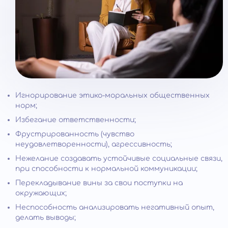
Игнорирование этико-моральных общественных
норм;
Избегание ответственности;
Фрустрированность (чувство
неудовлетворенности), агрессивность;
Нежелание создавать устойчивые социальные связи,
при способности к нормальной коммуникации;
Перекладывание вины за свои поступки на
окружающих;
Неспособность анализировать негативный опыт,
делать выводы;