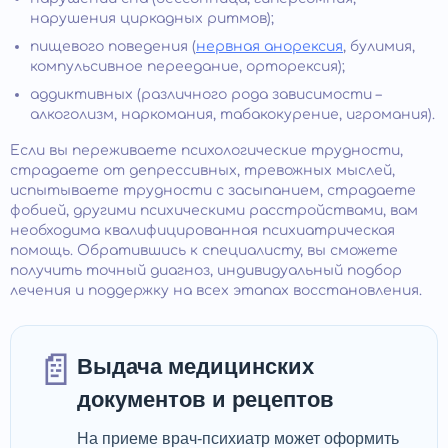
нарушения циркадных ритмов);
пищевого поведения (
нервная анорексия
, булимия,
компульсивное переедание, орторексия);
аддиктивных (различного рода зависимости –
алкоголизм, наркомания, табакокурение, игромания).
Если вы переживаете психологические трудности,
страдаете от депрессивных, тревожных мыслей,
испытываете трудности с засыпанием, страдаете
фобией, другими психическими расстройствами, вам
необходима квалифицированная психиатрическая
помощь. Обратившись к специалисту, вы сможете
получить точный диагноз, индивидуальный подбор
лечения и поддержку на всех этапах восстановления.
📄
Выдача медицинских
документов и рецептов
На приеме врач-психиатр может оформить