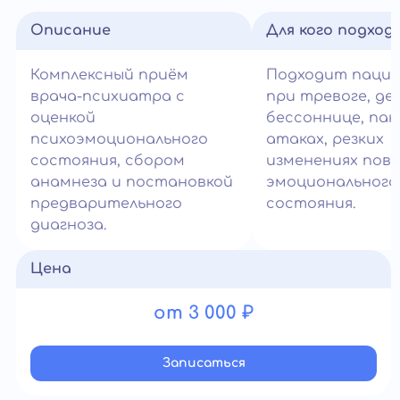
Описание
Для кого подход
Комплексный приём
Подходит паци
врача-психиатра с
при тревоге, де
оценкой
бессоннице, пан
психоэмоционального
атаках, резких
состояния, сбором
изменениях пове
анамнеза и постановкой
эмоционального
предварительного
состояния.
диагноза.
Цена
от 3 000 ₽
Записатьcя