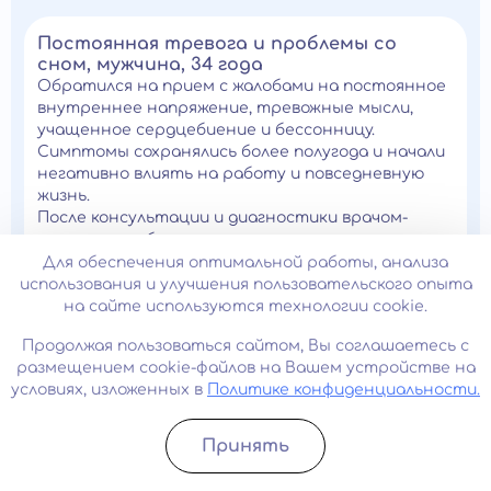
Постоянная тревога и проблемы со
сном, мужчина, 34 года
Обратился на прием с жалобами на постоянное
внутреннее напряжение, тревожные мысли,
учащенное сердцебиение и бессонницу.
Симптомы сохранялись более полугода и начали
негативно влиять на работу и повседневную
жизнь.
После консультации и диагностики врачом-
психиатром было выявлено тревожное
расстройство. Пациенту назначили
Для обеспечения оптимальной работы, анализа
медикаментозную терапию и рекомендовали
использования и улучшения пользовательского опыта
курс психотерапии.
на сайте используются технологии cookie.
Результат: через 6 недель лечения значительно
Продолжая пользоваться сайтом, Вы соглашаетесь с
снизился уровень тревоги, нормализовался сон,
размещением cookie-файлов на Вашем устройстве на
улучшилась концентрация внимания и общее
условиях, изложенных в
Политике конфиденциальности.
самочувствие.
Принять
Записатьcя
Позвонить
Снижение настроения и потеря
интереса к жизни, женщина, 42 года