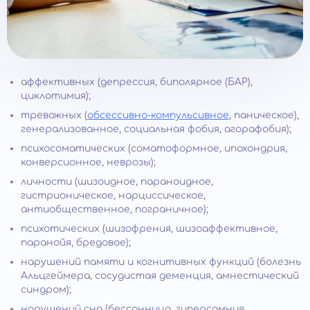
аффективных (депрессия, биполярное (БАР),
циклотимия);
тревожных (
обсессивно-компульсивное
, паническое),
генерализованное, социальная фобия, агорафобия);
психосоматических (соматоформное, ипохондрия,
конверсионное, неврозы);
личности (шизоидное, параноидное,
гистрионическое, нарциссическое,
антиобщественное, пограничное);
психотических (шизофрения, шизоаффективное,
паранойя, бредовое);
нарушений памяти и когнитивных функций (болезнь
Альцгеймера, сосудистая деменция, амнестический
синдром);
нарушений сна (бессонница, гиперсомния,