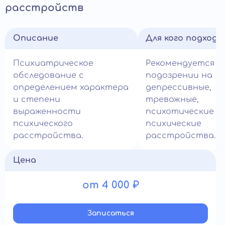
расстройств
Описание
Для кого подход
Психиатрическое
Рекомендуется п
обследование с
подозрении на
определением характера
депрессивные,
и степени
тревожные,
выраженности
психотические и 
психического
психические
расстройства.
расстройства.
Цена
от 4 000 ₽
Записатьcя