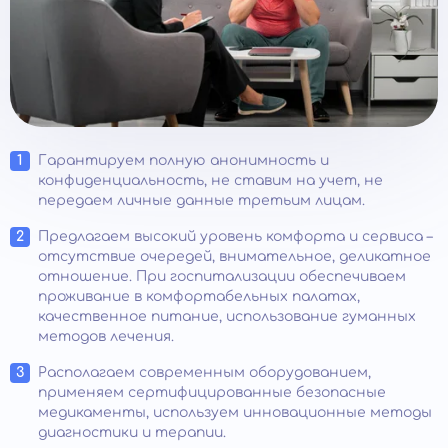
Гарантируем полную анонимность и
конфиденциальность, не ставим на учет, не
передаем личные данные третьим лицам.
Предлагаем высокий уровень комфорта и сервиса –
отсутствие очередей, внимательное, деликатное
отношение. При госпитализации обеспечиваем
проживание в комфортабельных палатах,
качественное питание, использование гуманных
методов лечения.
Располагаем современным оборудованием,
применяем сертифицированные безопасные
медикаменты, используем инновационные методы
диагностики и терапии.