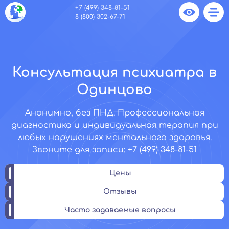
+7 (499) 348-81-51
8 (800) 302-67-71
Консультация психиатра в
Одинцово
Анонимно, без ПНД. Профессиональная
диагностика и индивидуальная терапия при
любых нарушениях ментального здоровья.
Звоните для записи: +7 (499) 348-81-51
Цены
Отзывы
Часто задаваемые вопросы