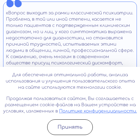
«Вопрос выходит за рамки классической психиатрии.
Проблема, в той или иной степени, касается не
только пациентов с подтвержденным клиническим
диагнозом, но и лиц, у кого симптоматика выражена
недостаточно для диагностики, но становится
причиной трудностей, испытываемых этими
людьми в общении, личной, профессиональной сфере.
К сожалению, очень многим в современном
обществе присущ психологический дискомфорт,
неуверенность в себе, тревожность, постоянная
Для обеспечения оптимальной работы, анализа
неудовлетворенность собой, качеством своей
использования и улучшения пользовательского опыта
жизни.
на сайте используются технологии cookie.
Для понимания причин формирования и развития
Продолжая пользоваться сайтом, Вы соглашаетесь с
важен анализ факторов психосоциального
размещением cookie-файлов на Вашем устройстве на
характера, влияющих на человека с первых дней
условиях, изложенных в
Политике конфиденциальности.
жизни. Важен даже младенческий период – если в это
время у ребенка не удовлетворяются
психобиологические потребности, это становится
Принять
препятствием к развитию нормальной
Записатьcя
Позвонить
идентичности личности.