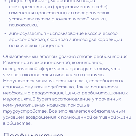
рациотерапия – для рационализации
самопрезентации (представления о себе),
изменения нравственных и поведенческих
установок путем диалектической логики,
психагогики;
гипносуггестия – использование классического,
эриксоновского, якорного гипноза для коррекции
психических процессов.
Обязательным этапом должна стать реабилитация.
Изменения в эмоциональной, когнитивной,
поведенческой сфере часто приводят к тому, что
человек оказывается выпавшим из социума.
Нарушаются межличностные связи, способности к
социальному взаимодействию. Таким пациентам
необходима реадаптация. Целью реабилитационных
мероприятий будет восстановление утраченных
коммуникативных навыков, помощь в
трудоустройстве. Все это является обязательным
условием возвращения к полноценной активной жизни
в обществе.