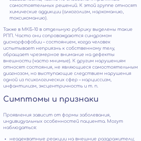
самостоятельных решений. К этой группе относят
химические аддикции (алкоголизм, наркоманию,
токсикоманию).
Также в МКБ-10 в отдельную рубрику выделены такие
РПП. Часто они сопровождаются синдромом
дисморфофобии – состоянием, когда человек
испытывает неприязнь к собственному телу,
обращает чрезмерное внимание на дефекты
внешности (часто мнимые). К другим нарушениям
относят состояния, не являющиеся самостоятельным
диагнозом, но выступающие следствием нарушения
одной из психологических сфер – нарциссизм,
инфантилизм, эксцентричность и т. п.
Симптомы и признаки
Проявления зависит от формы заболевания,
индивидуальных особенностей пациента. Могут
наблюдаться:
неадекватные реакции на внешние раздражители;