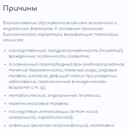
Причины
Возникновение обусловлено влиянием экзогенных и
эндогенных факторов. К основным причинам
биологического характера, вызывающим патологии,
относят:
наследственную предрасположенность (психотип),
врожденные особенности развития;
осложненный преморбидный фон (неблагоприятное
течение беременности, тяжелые роды, родовые
травмы, гипоксия, дефицит массы при рождении,
заболевания, перенесенные в младенческом
возрасте и т. д.);
метаболические, эндокринные аномалии;
черепно-мозговые травмы;
последствия интоксикации (в том числе,
алкогольной, наркотической);
инфекции (включая нейроинфекции), негативно