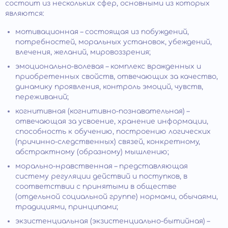
состоит из нескольких сфер, основными из которых
являются:
мотивационная – состоящая из побуждений,
потребностей, моральных установок, убеждений,
влечения, желаний, мировоззрения;
эмоционально-волевая – комплекс врожденных и
приобретенных свойств, отвечающих за качество,
динамику проявления, контроль эмоций, чувств,
переживаний;
когнитивная (когнитивно-познавательная) –
отвечающая за усвоение, хранение информации,
способность к обучению, построению логических
(причинно-следственных) связей, конкретному,
абстрактному (образному) мышлению;
морально-нравственная – представляющая
систему регуляции действий и поступков, в
соответствии с принятыми в обществе
(отдельной социальной группе) нормами, обычаями,
традициями, принципами;
экзистенциальная (экзистенциально-бытийная) –