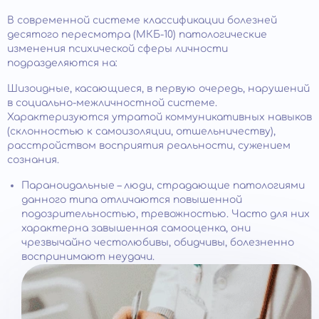
В современной системе классификации болезней
десятого пересмотра (МКБ-10) патологические
изменения психической сферы личности
подразделяются на:
Шизоидные, касающиеся, в первую очередь, нарушений
в социально-межличностной системе.
Характеризуются утратой коммуникативных навыков
(склонностью к самоизоляции, отшельничеству),
расстройством восприятия реальности, сужением
сознания.
Параноидальные – люди, страдающие патологиями
данного типа отличаются повышенной
подозрительностью, тревожностью. Часто для них
характерна завышенная самооценка, они
чрезвычайно честолюбивы, обидчивы, болезненно
воспринимают неудачи.