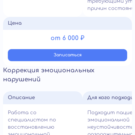
требующими уто
причин состояни
Цена
от 6 000 ₽
Записатьcя
Коррекция эмоциональных
нарушений
Описание
Для кого подход
Работа со
Подходит пацие
специалистом по
эмоциональной
восстановлению
неустойчивость
эмоциональной
раздражительно