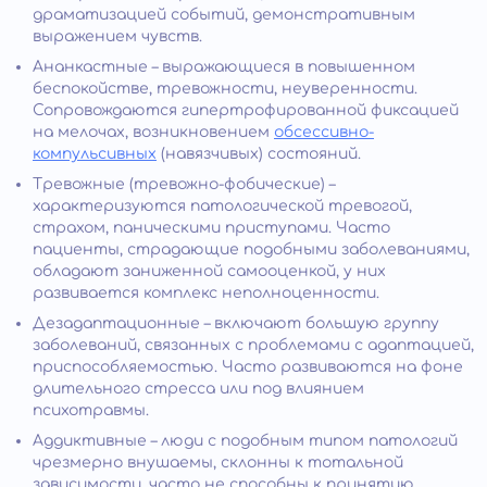
драматизацией событий, демонстративным
выражением чувств.
Ананкастные – выражающиеся в повышенном
беспокойстве, тревожности, неуверенности.
Сопровождаются гипертрофированной фиксацией
на мелочах, возникновением
обсессивно-
компульсивных
(навязчивых) состояний.
Тревожные (тревожно-фобические) –
характеризуются патологической тревогой,
страхом, паническими приступами. Часто
пациенты, страдающие подобными заболеваниями,
обладают заниженной самооценкой, у них
развивается комплекс неполноценности.
Дезадаптационные – включают большую группу
заболеваний, связанных с проблемами с адаптацией,
приспособляемостью. Часто развиваются на фоне
длительного стресса или под влиянием
психотравмы.
Аддиктивные – люди с подобным типом патологий
чрезмерно внушаемы, склонны к тотальной
зависимости, часто не способны к принятию