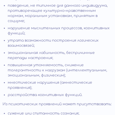
поведение, не типичное для данного индивидуума,
противоречащее культурно-нравственным
нормам, моральным установкам, принятым в
социуме;
нарушение мыслительных процессов, когнитивных
функций;
утрата возможности построения логических
взаимосвязей;
эмоциональная лабильность, беспричинные
перепады настроения;
повышенная утомляемость, снижение
толерантности к нагрузкам (интеллектуальным,
эмоциональным, физическим);
мнестические нарушения (амнестические
проявления);
расстройства когнитивных функций.
Из психотических проявлений может присутствовать:
сужение или спутанность сознания;