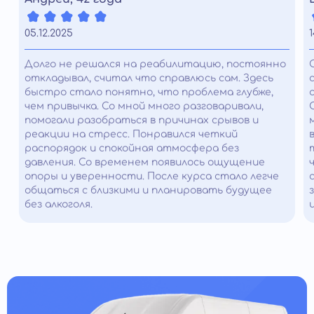
05.12.2025
1
Долго не решался на реабилитацию, постоянно
откладывал, считал что справлюсь сам. Здесь
быстро стало понятно, что проблема глубже,
чем привычка. Со мной много разговаривали,
помогали разобраться в причинах срывов и
реакции на стресс. Понравился четкий
распорядок и спокойная атмосфера без
давления. Со временем появилось ощущение
опоры и уверенности. После курса стало легче
общаться с близкими и планировать будущее
без алкоголя.