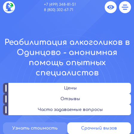
+7 (499) 348-81-51
8 (800) 302-67-71
Реабилитация алкоголиков в
Одинцово - анонимная
помощь опытных
специалистов
Цены
Отзывы
Часто задаваемые вопросы
Узнать стоимость
Срочный вызов