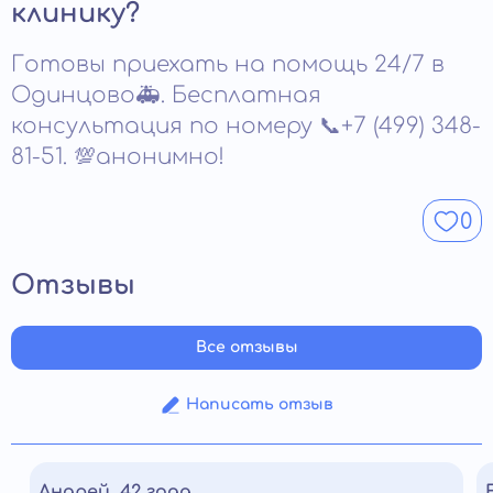
а закрепить новые навыки и установки.
клинику?
Продолжительность зависит от истории болезни и
динамики восстановления. Решение принимается по
Готовы приехать на помощь 24/7 в
итогам наблюдения и терапевтической работы.
Выход из центра планируется, когда человек
Одинцово🚑. Бесплатная
стабилен.
консультация по номеру 📞+7 (499) 348-
81-51. 💯анонимно!
0
Отзывы
Все отзывы
Написать отзыв
Андрей, 42 года