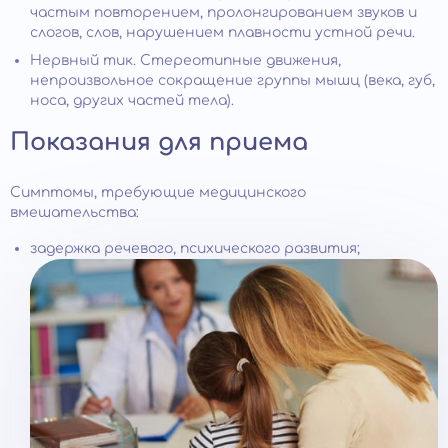
частым повторением, пролонгированием звуков и
слогов, слов, нарушением плавности устной речи.
Нервный тик. Стереотипные движения,
непроизвольное сокращение группы мышц (века, губ,
носа, других частей тела).
Показания для приема
Симптомы, требующие медицинского
вмешательства:
задержка речевого, психического развития;