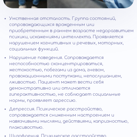
Умственная отсталость. Группа состояний,
сопровождающихся врожденным или
приобретенным в раннем возрасте недоразвитием
психики, искажениями интеллекта. Проявляется
нарушением когнитивных и речевых, моторных,
социальных функций.
Нарушение поведения. Сопровождается
неспособностью сконцентрироваться,
жестокостью, побегами из дома, гневом,
провокационными поступками, непослушанием,
лживостью. Пациент может вести себя
демонстративно или отличается
гиперактивностью, не соблюдает социальные
нормы, проявляет агрессию.
Депрессия. Психическое расстройство,
сопровождается сниженным настроением и
навязчивыми мыслями, действиями, капризностью,
плаксивостью.
Шизофрения. Психическое расстройство,