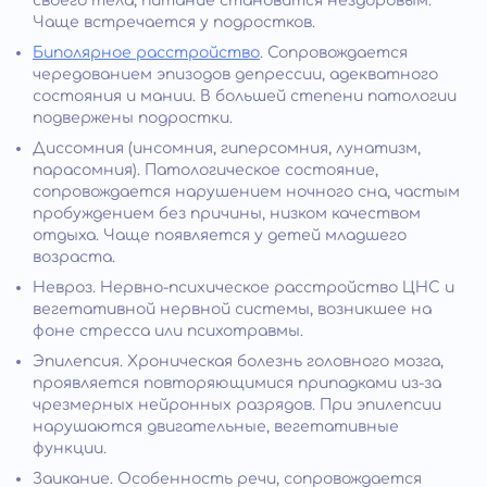
своего тела, питание становится нездоровым.
Чаще встречается у подростков.
Биполярное расстройство
. Сопровождается
чередованием эпизодов депрессии, адекватного
состояния и мании. В большей степени патологии
подвержены подростки.
Диссомния (инсомния, гиперсомния, лунатизм,
парасомния). Патологическое состояние,
сопровождается нарушением ночного сна, частым
пробуждением без причины, низком качеством
отдыха. Чаще появляется у детей младшего
возраста.
Невроз. Нервно-психическое расстройство ЦНС и
вегетативной нервной системы, возникшее на
фоне стресса или психотравмы.
Эпилепсия. Хроническая болезнь головного мозга,
проявляется повторяющимися припадками из-за
чрезмерных нейронных разрядов. При эпилепсии
нарушаются двигательные, вегетативные
функции.
Заикание. Особенность речи, сопровождается