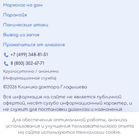
Нарколог на дом
Паранойя
Панические атаки
Вывод из запоя
Прокапаться от алкоголя
+7 (499) 348-81-51
8 (800) 302-67-71
Круглосуточно / анонимно
(Информационная служба)
©2026 Клиника доктора Гладышева
Вся информация на сайте не является публичной
офертой, несёт сугубо информационный характер, и
не служит для постановки диагноза и назначения
лечения.
Для обеспечения оптимальной работы, анализа
Есть противопоказания, необходимо
использования и улучшения пользовательского опыта
проконсультироваться с врачом. Консультационные
на сайте используются технологии cookie.
услуги, оказываемые по телефону, мессенджерам и в