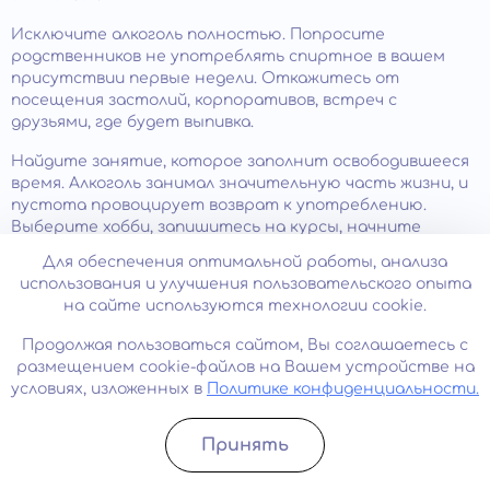
Исключите алкоголь полностью. Попросите
родственников не употреблять спиртное в вашем
присутствии первые недели. Откажитесь от
посещения застолий, корпоративов, встреч с
друзьями, где будет выпивка.
Найдите занятие, которое заполнит освободившееся
время. Алкоголь занимал значительную часть жизни, и
пустота провоцирует возврат к употреблению.
Выберите хобби, запишитесь на курсы, начните
изучать новый навык. Физическая активность,
Для обеспечения оптимальной работы, анализа
творчество, волонтерство помогают переключить
использования и улучшения пользовательского опыта
фокус внимания и получать удовольствие без
на сайте используются технологии cookie.
химической стимуляции.
Продолжая пользоваться сайтом, Вы соглашаетесь с
Дальнейшее лечение алкогольной зависимости
.
размещением cookie-файлов на Вашем устройстве на
Детоксикация решает физическую проблему
условиях, изложенных в
Политике конфиденциальности.
интоксикации, но не устраняет психологическую
зависимость. Без комплексного
лечения алкоголизма
риск срыва в течение трех месяцев превышает 80%.
Принять
Записатьcя
Позвонить
Обратитесь к нам для подбора противорецидивной
терапии: медикаментозного кодирования,