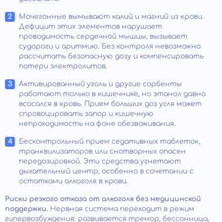
Мочегонные вымывают калий и магний из крови.
Дефицит этих элементов нарушает
проводимость сердечной мышцы, вызывает
судороги и аритмию. Без контроля невозможно
рассчитать безопасную дозу и компенсировать
потери электролитов.
Активированный уголь и другие сорбенты
работают только в кишечнике, но этанол давно
всосался в кровь. Прием больших доз угля может
спровоцировать запор и кишечную
непроходимость на фоне обезвоживания.
Бесконтрольный прием седативных таблеток,
транквилизаторов или снотворных опасен
передозировкой. Эти средства угнетают
дыхательный центр, особенно в сочетании с
остатками алкоголя в крови.
Риски резкого отказа от алкоголя без медицинской
поддержки.
Нервная система переходит в режим
гипервозбуждения: развивается тремор, бессонница,