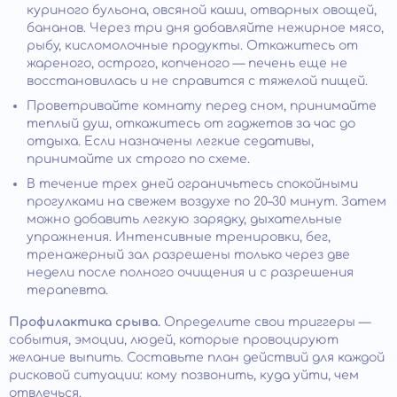
куриного бульона, овсяной каши, отварных овощей,
бананов. Через три дня добавляйте нежирное мясо,
рыбу, кисломолочные продукты. Откажитесь от
жареного, острого, копченого — печень еще не
восстановилась и не справится с тяжелой пищей.
Проветривайте комнату перед сном, принимайте
теплый душ, откажитесь от гаджетов за час до
отдыха. Если назначены легкие седативы,
принимайте их строго по схеме.
В течение трех дней ограничьтесь спокойными
прогулками на свежем воздухе по 20–30 минут. Затем
можно добавить легкую зарядку, дыхательные
упражнения. Интенсивные тренировки, бег,
тренажерный зал разрешены только через две
недели после полного очищения и с разрешения
терапевта.
Профилактика срыва.
Определите свои триггеры —
события, эмоции, людей, которые провоцируют
желание выпить. Составьте план действий для каждой
рисковой ситуации: кому позвонить, куда уйти, чем
отвлечься.