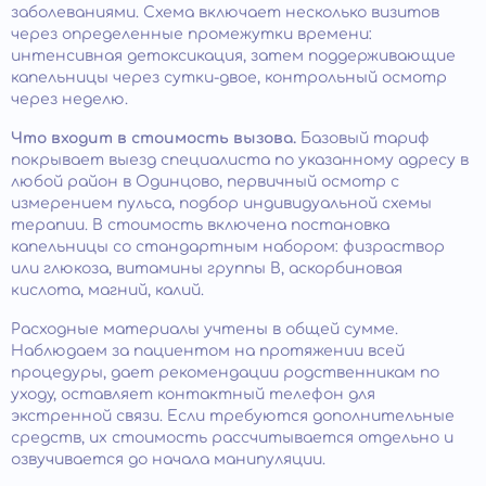
заболеваниями. Схема включает несколько визитов
через определенные промежутки времени:
интенсивная детоксикация, затем поддерживающие
капельницы через сутки-двое, контрольный осмотр
через неделю.
Что входит в стоимость вызова.
Базовый тариф
покрывает выезд специалиста по указанному адресу в
любой район в Одинцово, первичный осмотр с
измерением пульса, подбор индивидуальной схемы
терапии. В стоимость включена постановка
капельницы со стандартным набором: физраствор
или глюкоза, витамины группы B, аскорбиновая
кислота, магний, калий.
Расходные материалы учтены в общей сумме.
Наблюдаем за пациентом на протяжении всей
процедуры, дает рекомендации родственникам по
уходу, оставляет контактный телефон для
экстренной связи. Если требуются дополнительные
средств, их стоимость рассчитывается отдельно и
озвучивается до начала манипуляции.