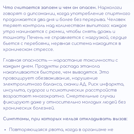
Что считается запоем и чем он опасен.
Наркологи
говорят о дипсомании, когда употребление спиртного
продолжается два дня и более без перерыва. Человек
теряет контроль над количеством выпитого: каждое
утро начинается с рюмки, чтобы снять дрожь и
тошноту. Печень не справляется с нагрузкой, сердце
бьется с перебоями, нервная система находится в
хроническом стрессе.
Главная опасность — нарастание токсичности с
каждым днем. Продукты распада этанола
накапливаются быстрее, чем выводятся. Это
провоцирует обезвоживание, нарушение
электролитного баланса, скачки АД. Риск инфаркта,
инсульта, судорог и психотических расстройств
возрастает многократно. Смертельные случаи
фиксируют даже у относительно молодых людей без
хронических болезней.
Симптомы, при которых нельзя откладывать вызов:
Повторяющаяся рвота, когда в организме не