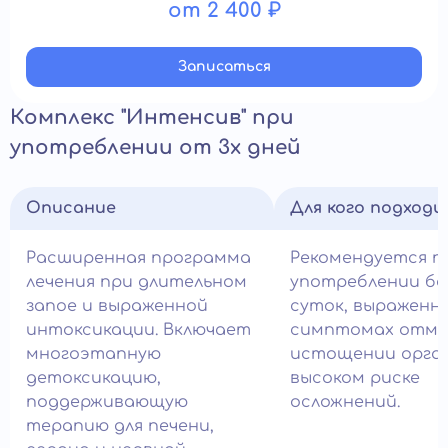
от 2 400 ₽
Записатьcя
Комплекс "Интенсив" при
употреблении от 3х дней
Описание
Для кого подход
Расширенная программа
Рекомендуется п
лечения при длительном
употреблении бо
запое и выраженной
суток, выраженн
интоксикации. Включает
симптомах отме
многоэтапную
истощении орга
детоксикацию,
высоком риске
поддерживающую
осложнений.
терапию для печени,