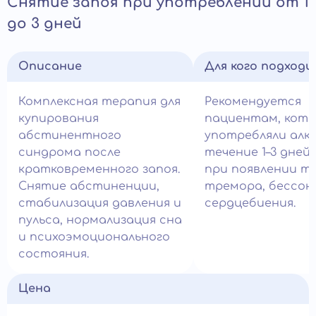
Снятие запоя при употреблении от 1
до 3 дней
Описание
Для кого подход
Комплексная терапия для
Рекомендуется
купирования
пациентам, кот
абстинентного
употребляли алко
синдрома после
течение 1–3 дней,
кратковременного запоя.
при появлении тр
Снятие абстиненции,
тремора, бессон
стабилизация давления и
сердцебиения.
пульса, нормализация сна
и психоэмоционального
состояния.
Цена