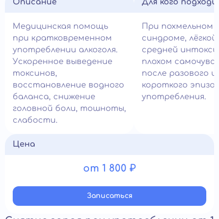
Описание
Для кого подход
Медицинская помощь
При похмельном
при кратковременном
синдроме, лёгкой
употреблении алкоголя.
средней интокси
Ускоренное выведение
плохом самочувс
токсинов,
после разового и
восстановление водного
короткого эпизо
баланса, снижение
употребления.
головной боли, тошноты,
слабости.
Цена
от 1 800 ₽
Записатьcя