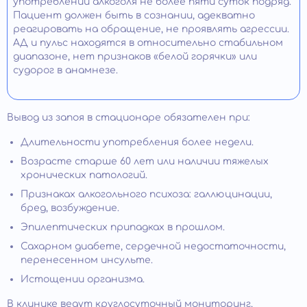
употреблении алкоголя не более пяти суток подряд.
Пациент должен быть в сознании, адекватно
реагировать на обращение, не проявлять агрессии.
АД и пульс находятся в относительно стабильном
диапазоне, нет признаков «белой горячки» или
судорог в анамнезе.
Вывод из запоя в стационаре обязателен при:
Длительности употребления более недели.
Возрасте старше 60 лет или наличии тяжелых
хронических патологий.
Признаках алкогольного психоза: галлюцинации,
бред, возбуждение.
Эпилептических припадках в прошлом.
Сахарном диабете, сердечной недостаточности,
перенесенном инсульте.
Истощении организма.
В клинике ведут круглосуточный мониторинг,