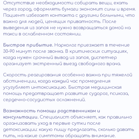
Отсутствие необходимости собирать вещи, ехать
через город, оформлять бумаги экономит силы и время.
Пациент избегает контакта с другими больными, что
важно для людей, ценящих приватность. После
выведения из запоя не нужно возвращаться домой на
такси в ослабленном состоянии.
Быстрое прибытие.
Нарколог приезжает в течение
30–90 минут после звонка. В критических ситуациях,
когда нужен срочный вывод из запоя, диспетчер
организует экстренный выезд свободного врача.
Скорость реагирования особенно важна при тяжелой
абстиненции, когда каждый час промедления
усугубляет интоксикацию. Быстрая медицинская
помощь предотвращает развитие судорог, психоза,
сердечно-сосудистых осложнений.
Возможность помощи родственникам и
консультации.
Специалист объясняет, как правильно
организовать уход в первые сутки после
детоксикации: какую пищу предлагать, сколько давать
пить, на какие симптомы обращать внимание.