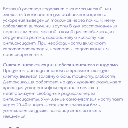
Базовый раствор содержит физиологический или
глюкозный компонент для разбавления крови и
ускорения выведения токсинов через почки. К нему
добавляют витамины группы B для восстановления
нервных клеток, магний и калий для стабилизации
сердечного ритма, аскорбиновую кислоту как
антиоксидант. При необходимости включают
гепатопротекторы, ноотропы, седативные или
противорвотные.
Снятие интоксикации и абстинентного синдрома.
Продукты распада этанола отравляют каждую
клетку, вызывая головную боль, тошноту, слабость.
Детоксикация работает на двух уровнях: разжижает
кровь для ускорения фильтрации в почках и
нейтрализует свободные радикалы через
антиоксиданты. Улучшение самочувствия наступает
через 20–40 минут — стихает головная боль,
уменьшается дрожь, возвращается ясность
мышления.