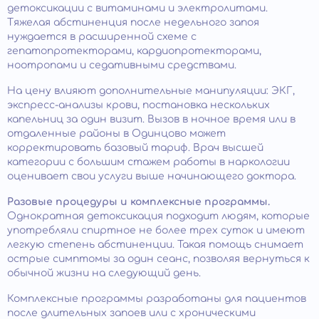
детоксикации с витаминами и электролитами.
Тяжелая абстиненция после недельного запоя
нуждается в расширенной схеме с
гепатопротекторами, кардиопротекторами,
ноотропами и седативными средствами.
На цену влияют дополнительные манипуляции: ЭКГ,
экспресс-анализы крови, постановка нескольких
капельниц за один визит. Вызов в ночное время или в
отдаленные районы в Одинцово может
корректировать базовый тариф. Врач высшей
категории с большим стажем работы в наркологии
оценивает свои услуги выше начинающего доктора.
Разовые процедуры и комплексные программы.
Однократная детоксикация подходит людям, которые
употребляли спиртное не более трех суток и имеют
легкую степень абстиненции. Такая помощь снимает
острые симптомы за один сеанс, позволяя вернуться к
обычной жизни на следующий день.
Комплексные программы разработаны для пациентов
после длительных запоев или с хроническими