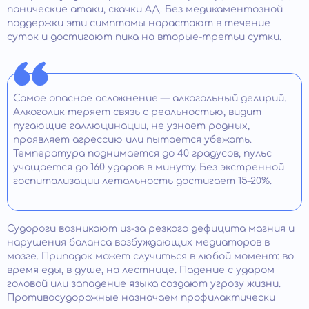
панические атаки, скачки АД. Без медикаментозной
поддержки эти симптомы нарастают в течение
суток и достигают пика на вторые-третьи сутки.
Самое опасное осложнение — алкогольный делирий.
Алкоголик теряет связь с реальностью, видит
пугающие галлюцинации, не узнает родных,
проявляет агрессию или пытается убежать.
Температура поднимается до 40 градусов, пульс
учащается до 160 ударов в минуту. Без экстренной
госпитализации летальность достигает 15–20%.
Судороги возникают из-за резкого дефицита магния и
нарушения баланса возбуждающих медиаторов в
мозге. Припадок может случиться в любой момент: во
время еды, в душе, на лестнице. Падение с ударом
головой или западение языка создают угрозу жизни.
Противосудорожные назначаем профилактически