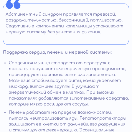
Абстинентный синдром проявляется тревогой,
раздражительностью, бессонницей, потливостью.
Седативные компоненты капельницы успокаивают
нервную систему без угнетения дыхания.
Поддержка сердца, печени и нервной системы:
Сердечная мышца страдает от перегрузки:
токсины нарушают электрическую проводимость,
провоцируют аритмию гипо- или гипертонию.
Магнезия стабилизирует ритм, калий укрепляет
миокард, витамины группы B улучшают
энергетический обмен в клетках. При высоких
показателях добавляются гипотензивные средства,
которые мягко расширяют сосуды.
Печень работает на пределе возможностей,
пытаясь нейтрализовать яды. Гепатопротекторы
защищают ее клетки от дальнейшего разрушения
и стимулируют регенерацию. Эссенциальные