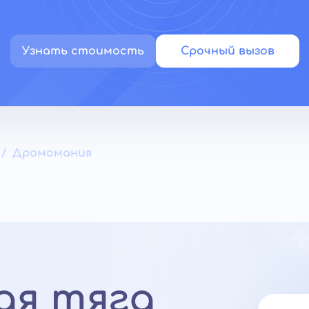
Узнать стоимость
Срочный вызов
Дромомания
ая тяга