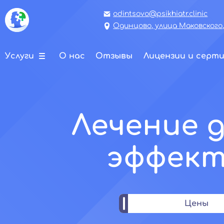
odintsovo@psikhiatr.clinic
Одинцово, улица Маковского,
Услуги
О нас
Отзывы
Лицензии и серт
Лечение 
эффект
Цены