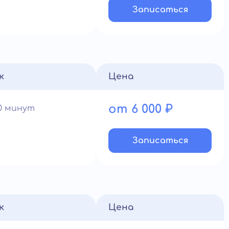
Записатьcя
к
Цена
от 6 000 ₽
90 минут
Записатьcя
к
Цена