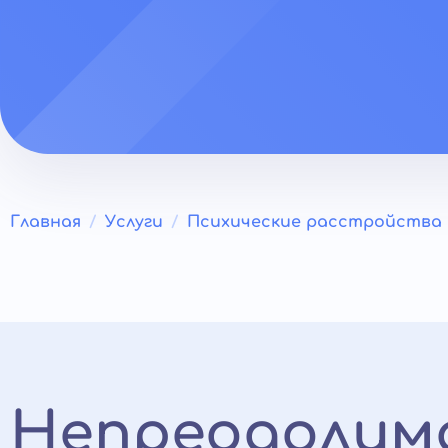
Главная
Услуги
Психические расстройства
Непреодолим