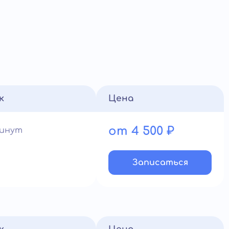
к
Цена
от 4 500 ₽
минут
Записатьcя