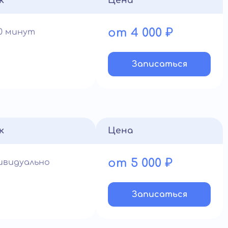
к
Цена
от 4 000 ₽
60 минут
Записатьcя
к
Цена
от 5 000 ₽
ивидуально
Записатьcя