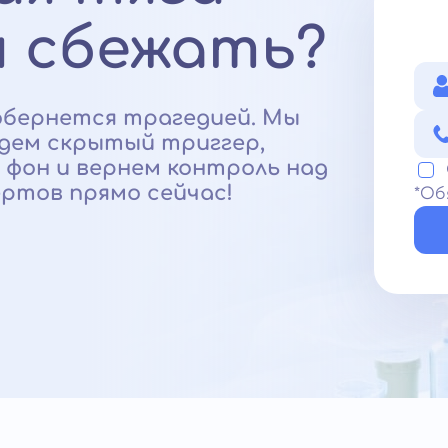
и сбежать?
 обернется трагедией. Мы
йдем скрытый триггер,
фон и вернем контроль над
ртов прямо сейчас!
*Об