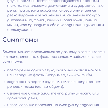
других причин. Часто сопровождается нервными
тиками, навязчивыми движениями и судорожностью
речи. При органической патологии отмечается
резко выраженное усиление или снижение тонуса
дыхательных, фонационных и артикуляционных
мышц, что приводит к сбою координации дыхания и
артикуляции.
Симптомы
Болезнь может проявляться по-разному в зависимости
от типа, степени и фазы развития. Наиболее частые
симптомы:
повторение одного звука, слога или слова в начале
или середине фразы (например, «к-к-как ты?»);
задержка на первом звуке или слоге с напряжением
речевых мышц («п…п…пойдем»);
изменение интонации, темпа, ритмичности или
громкости речи;
использование паразитных слов для преодоления