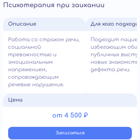
Психотерапия при заикании
Описание
Для кого подход
Работа со страхом речи,
Подходит пацие
социальной
избегающим общ
тревожностью и
публичных высту
эмоциональным
новых знакомств 
напряжением,
дефекта речи.
сопровождающим
речевые нарушения.
Цена
от 4 500 ₽
Записатьcя