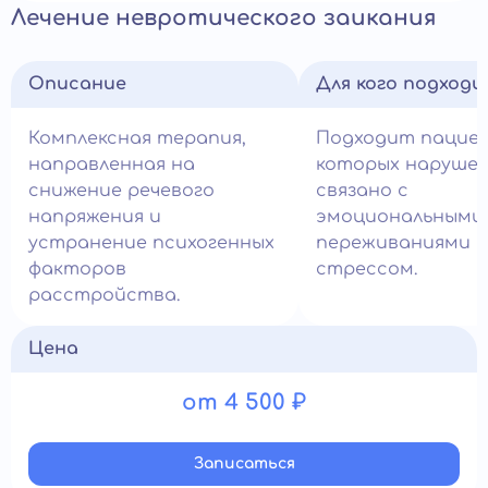
Лечение невротического заикания
Описание
Для кого подход
Комплексная терапия,
Подходит пациен
направленная на
которых нарушен
снижение речевого
связано с
напряжения и
эмоциональными
устранение психогенных
переживаниями и
факторов
стрессом.
расстройства.
Цена
от 4 500 ₽
Записатьcя