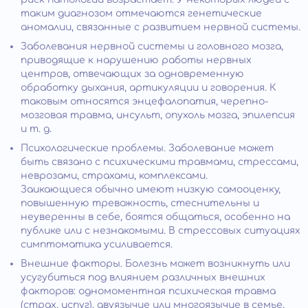
таким диагнозом отмечаются генетические
аномалии, связанные с развитием нервной системы.
Заболевания нервной системы и головного мозга,
приводящие к нарушению работы нервных
центров, отвечающих за одновременную
обработку дыхания, артикуляции и говорения. К
таковым относятся энцефалопатия, черепно-
мозговая травма, инсульт, опухоль мозга, эпилепсия
и т. д.
Психологические проблемы. Заболевание может
быть связано с психическими травмами, стрессами,
неврозами, страхами, комплексами.
Заикающиеся обычно имеют низкую самооценку,
повышенную тревожность, стеснительны и
неуверенны в себе, боятся общаться, особенно на
публике или с незнакомыми. В стрессовых ситуациях
симптоматика усиливается.
Внешние факторы. Болезнь может возникнуть или
усугубиться под влиянием различных внешних
факторов: одномоментная психическая травма
(страх, испуг), двуязычие или многоязычие в семье,