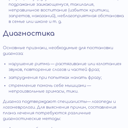
подражание заикающемуся, тахилалия,
неправильное воспитание (избыток критики,
запретов, наказаний), неблагоприятная обстановка
в семье или школе и т. д.
Диагностика
Основные признаки, необходимые для постановки
диагноза:
нарушение ритма — растягивание или «глотание»
звуков, повторение слогов и частей фраз;
затруднения при попытках начать фразу;
стремление помочь себе мышцами —
непроизвольные гримасы, тики.
Диагноз подтверждают специалисты— логопеды и
логоневрологи. Для выяснения причин, составления
плана лечения потребуются различные
диагностические методы: