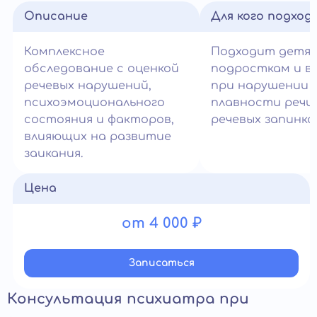
Описание
Для кого подход
Комплексное
Подходит детям
обследование с оценкой
подросткам и в
речевых нарушений,
при нарушении
психоэмоционального
плавности речи
состояния и факторов,
речевых запинках
влияющих на развитие
заикания.
Цена
от 4 000 ₽
Записатьcя
Консультация психиатра при