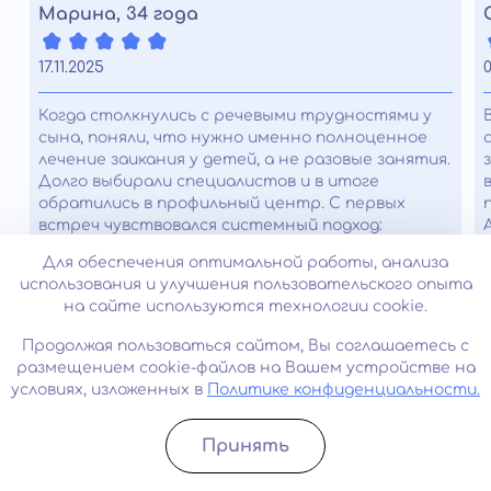
Марина, 34 года
17.11.2025
0
Когда столкнулись с речевыми трудностями у
сына, поняли, что нужно именно полноценное
лечение заикания у детей, а не разовые занятия.
Долго выбирали специалистов и в итоге
обратились в профильный центр. С первых
встреч чувствовался системный подход:
диагностика, подробные рекомендации,
Для обеспечения оптимальной работы, анализа
поддержка для родителей. Постепенно речь
использования и улучшения пользовательского опыта
стала ровнее, паузы сократились, сын перестал
на сайте используются технологии cookie.
стесняться отвечать в классе. Сейчас он
говорит спокойнее и увереннее, и это для нас
Продолжая пользоваться сайтом, Вы соглашаетесь с
главный результат.
размещением cookie-файлов на Вашем устройстве на
условиях, изложенных в
Политике конфиденциальности.
Часто задаваемые вопросы
Принять
Записатьcя
Позвонить
Можно ли начать заикаться от