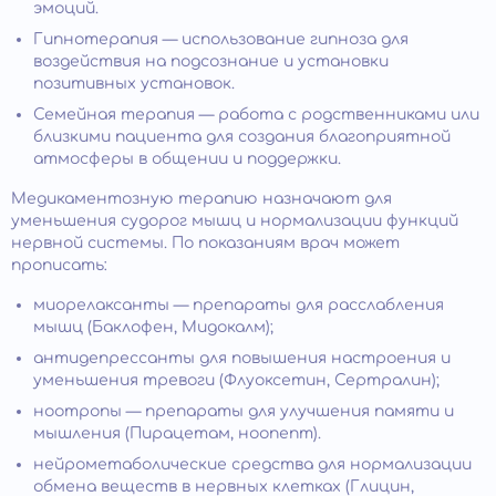
эмоций.
Гипнотерапия — использование гипноза для
воздействия на подсознание и установки
позитивных установок.
Семейная терапия — работа с родственниками или
близкими пациента для создания благоприятной
атмосферы в общении и поддержки.
Медикаментозную терапию назначают для
уменьшения судорог мышц и нормализации функций
нервной системы. По показаниям врач может
прописать:
миорелаксанты — препараты для расслабления
мышц (Баклофен, Мидокалм);
антидепрессанты для повышения настроения и
уменьшения тревоги (Флуоксетин, Сертралин);
ноотропы — препараты для улучшения памяти и
мышления (Пирацетам, ноопепт).
нейрометаболические средства для нормализации
обмена веществ в нервных клетках (Глицин,