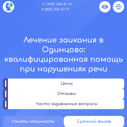
+7 (499) 348-81-51
8 (800) 302-67-71
Лечение заикания в
Одинцово:
квалифицированная помощь
при нарушениях речи
Цены
Отзывы
Часто задаваемые вопросы
Узнать стоимость
Срочный вызов