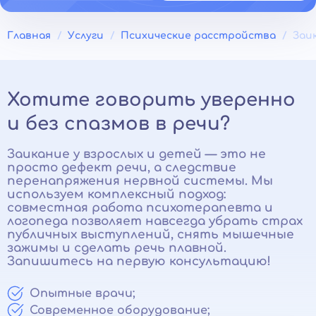
Главная
Услуги
Психические расстройства
Заи
Хотите говорить уверенно
и без спазмов в речи?
Заикание у взрослых и детей — это не
просто дефект речи, а следствие
перенапряжения нервной системы. Мы
используем комплексный подход:
совместная работа психотерапевта и
логопеда позволяет навсегда убрать страх
публичных выступлений, снять мышечные
зажимы и сделать речь плавной.
Запишитесь на первую консультацию!
Опытные врачи;
Современное оборудование;