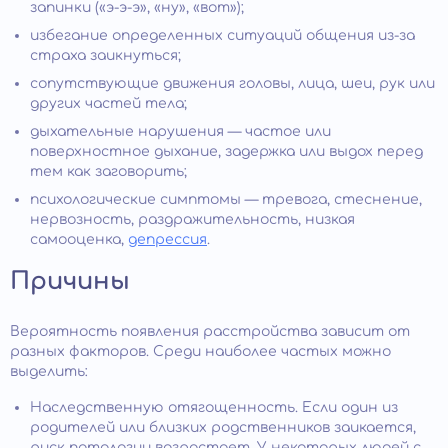
запинки («э-э-э», «ну», «вот»);
избегание определенных ситуаций общения из-за
страха заикнуться;
сопутствующие движения головы, лица, шеи, рук или
других частей тела;
дыхательные нарушения — частое или
поверхностное дыхание, задержка или выдох перед
тем как заговорить;
психологические симптомы — тревога, стеснение,
нервозность, раздражительность, низкая
самооценка,
депрессия
.
Причины
Вероятность появления расстройства зависит от
разных факторов. Среди наиболее частых можно
выделить:
Наследственную отягощенность. Если один из
родителей или близких родственников заикается,
риск патологии возрастает. У некоторых людей с