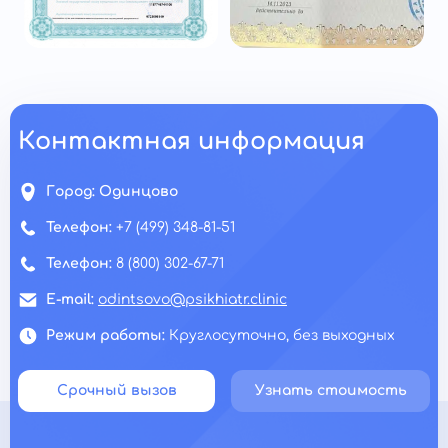
Контактная информация
Город:
Одинцово
Телефон:
+7 (499) 348-81-51
Телефон:
8 (800) 302-67-71
E-mail:
odintsovo@psikhiatr.clinic
Режим работы:
Круглосуточно, без выходных
Срочный вызов
Узнать стоимость