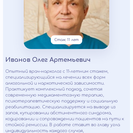
Стаж: 11 лет
Иванов Олег Артемьевич
Опытный врач-нарколог с 11-летним стажем,
специализирующийся на лечении всех форм
алкогольной и наркотической зависимости.
Практикует комплексный подход, сочетая
современную медикаментозную терапию,
психотерапевтическую поддержку и социальную
реабилитацию. Специализируется на выводе из
запоя, купировании абстинентного синдрома,
кодировании и сопровождении пациентов на пути к
стойкой ремиссии. В работе ставит во главу угла
индивидуальность каждого случая,