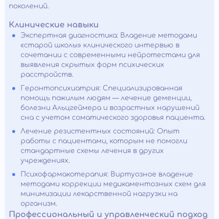
поколений.
Клинические навыки
Экспертная диагностика: Владение методами
«старой школы» клинического интервью в
сочетании с современными нейротестами для
выявления скрытых форм психических
расстройств.
Геронтопсихиатрия: Специализированная
помощь пожилым людям — лечение деменции,
болезни Альцгеймера и возрастных нарушений
сна с учетом соматического здоровья пациента.
Лечение резистентных состояний: Опыт
работы с пациентами, которым не помогли
стандартные схемы лечения в других
учреждениях.
Психофармакотерапия: Виртуозное владение
методами коррекции медикаментозных схем для
минимизации лекарственной нагрузки на
организм.
Профессиональный и управленческий подход