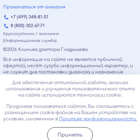
Прокапаться от алкоголя
+7 (499) 348-81-51
8 (800) 302-67-71
Круглосуточно / анонимно
(Информационная служба)
©2026 Клиника доктора Гладышева
Вся информация на сайте не является публичной
офертой, несёт сугубо информационный характер, и
не служит для постановки диагноза и назначения
лечения.
Для обеспечения оптимальной работы, анализа
Есть противопоказания, необходимо
использования и улучшения пользовательского опыта
проконсультироваться с врачом. Консультационные
на сайте используются технологии cookie.
услуги, оказываемые по телефону, мессенджерам и в
соцсетях носят исключительно информационный
Продолжая пользоваться сайтом, Вы соглашаетесь с
характер и не являются медицинскими услугами.
размещением cookie-файлов на Вашем устройстве на
Оставаясь на сайте вы соглашаетесь на
условиях, изложенных в
Политике конфиденциальности.
использование cookies. 18+
Принять