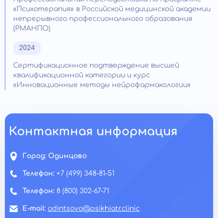
«Психотерапия» в Российской медицинской академии
непрерывного профессионального образования
(РМАНПО)
2024
Сертификационное подтверждение высшей
квалификационной категории и курс
«Инновационные методы нейрофармакологии»
Контактная информация
Город:
Одинцово
Телефон:
+7 (499) 348-81-51
Телефон:
8 (800) 302-67-71
E-mail:
odintsovo@psikhiatr.clinic